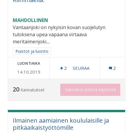
MAHDOLLINEN
Vantaanjoki on nykyisin kovan suojelutyn
tuloksena upea vapaana virtaava
meritaimenjoki....
Rajaa tulokset aihepiirin mukaan: Puistot ja luonto
Puistot ja luonto
LUONTIAIKA
2
2 SEURAAJAA
SEURAA
2
14.10.2019
VANTAANJOKI OJASTA PURO
20
Kannatus poissa käytöstä
Kannatukset
Ilmainen aamiainen koululaisille ja
pitkäaikaistyöttömille