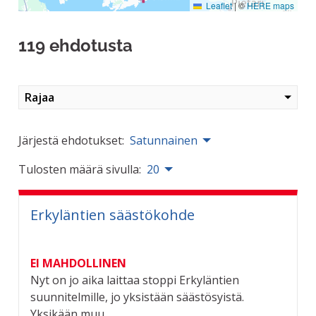
Leaflet
|
©
HERE maps
119 ehdotusta
Rajaa
Järjestä ehdotukset:
Satunnainen
Tulosten määrä sivulla:
20
Erkyläntien säästökohde
EI MAHDOLLINEN
Nyt on jo aika laittaa stoppi Erkyläntien
suunnitelmille, jo yksistään säästösyistä.
Yksikään muu...