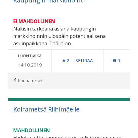
Kaupungin markkinointi
EI MAHDOLLINEN
Näkisin tärkeänä asiana kaupungin
markkinoinnin ulospäin potentiaalisena
asuinpaikkana. Täällä on...
LUONTIAIKA
2
2 SEURAAJAA
SEURAA
0
14.10.2019
KAUPUNGIN MARKKINOINT
4
Kannatukset
Koirametsä Riihimäelle
MAHDOLLINEN
Ehdotan että kaupunki järjestelisi koirametsän