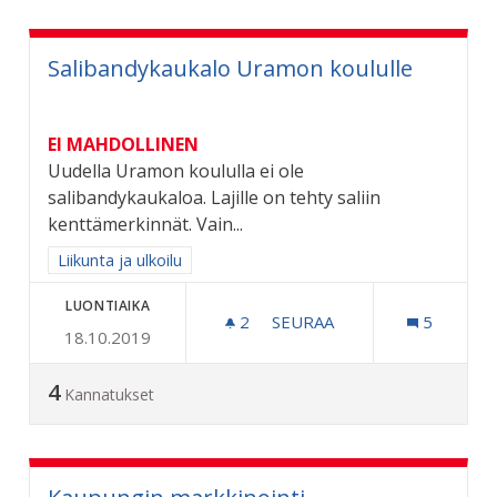
Salibandykaukalo Uramon koululle
EI MAHDOLLINEN
Uudella Uramon koululla ei ole
salibandykaukaloa. Lajille on tehty saliin
kenttämerkinnät. Vain...
Rajaa tulokset aihepiirin mukaan: Liikunta ja ulkoilu
Liikunta ja ulkoilu
LUONTIAIKA
2
2 SEURAAJAA
SEURAA
5
18.10.2019
SALIBANDYKAUKALO URA
4
Kannatukset