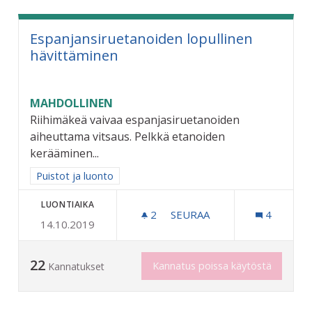
Espanjansiruetanoiden lopullinen
hävittäminen
MAHDOLLINEN
Riihimäkeä vaivaa espanjasiruetanoiden
aiheuttama vitsaus. Pelkkä etanoiden
kerääminen...
Rajaa tulokset aihepiirin mukaan: Puistot ja luonto
Puistot ja luonto
LUONTIAIKA
2
2 SEURAAJAA
SEURAA
4
14.10.2019
ESPANJANSIRUETANOIDEN
22
Kannatus poissa käytöstä
Kannatukset