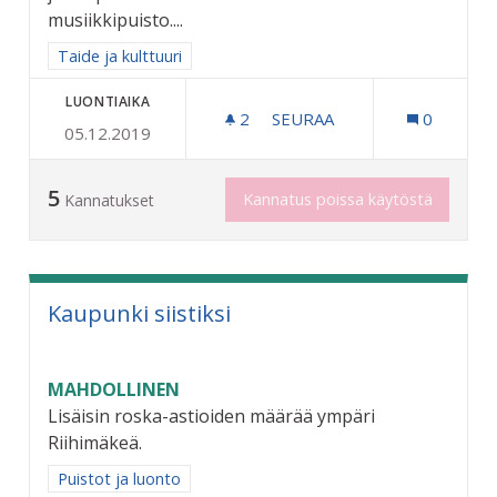
musiikkipuisto....
Rajaa tulokset aihepiirin mukaan: Taide ja kulttuuri
Taide ja kulttuuri
LUONTIAIKA
2
2 SEURAAJAA
SEURAA
0
05.12.2019
RIIHIMÄEN MUSIIKKIPUIS
5
Kannatus poissa käytöstä
Kannatukset
Kaupunki siistiksi
MAHDOLLINEN
Lisäisin roska-astioiden määrää ympäri
Riihimäkeä.
Rajaa tulokset aihepiirin mukaan: Puistot ja luonto
Puistot ja luonto