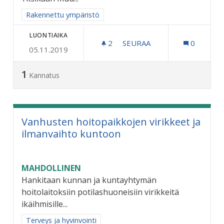
Rajaa tulokset aihepiirin mukaan: Rakennettu ympäristö
Rakennettu ympäristö
LUONTIAIKA
2
2 SEURAAJAA
SEURAA
0
05.11.2019
ERKYLÄNTIEN SÄÄSTÖKO
1
Kannatus
Vanhusten hoitopaikkojen virikkeet ja
ilmanvaihto kuntoon
MAHDOLLINEN
Hankitaan kunnan ja kuntayhtymän
hoitolaitoksiin potilashuoneisiin virikkeitä
ikäihmisille...
Rajaa tulokset aihepiirin mukaan: Terveys ja hyvinvointi
Terveys ja hyvinvointi