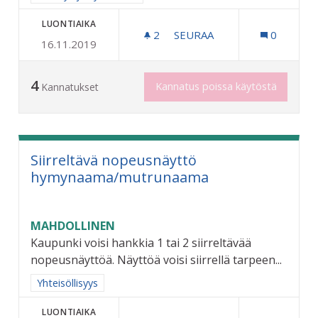
LUONTIAIKA
2
2 SEURAAJAA
SEURAA
0
16.11.2019
VANHUSTEN HOITOPAIKKO
4
Kannatus poissa käytöstä
Kannatukset
Siirreltävä nopeusnäyttö
hymynaama/mutrunaama
MAHDOLLINEN
Kaupunki voisi hankkia 1 tai 2 siirreltävää
nopeusnäyttöä. Näyttöä voisi siirrellä tarpeen...
Rajaa tulokset aihepiirin mukaan: Yhteisöllisyys
Yhteisöllisyys
LUONTIAIKA