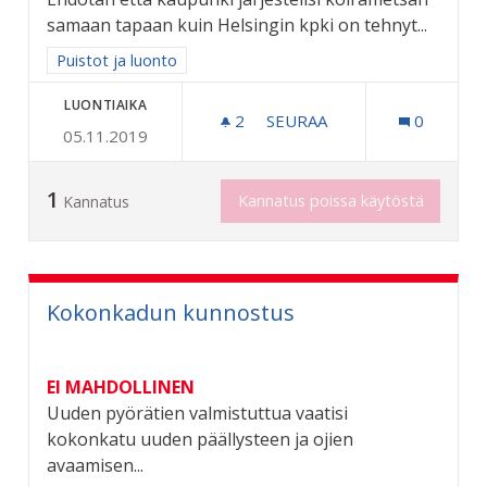
samaan tapaan kuin Helsingin kpki on tehnyt...
Rajaa tulokset aihepiirin mukaan: Puistot ja luonto
Puistot ja luonto
LUONTIAIKA
2
2 SEURAAJAA
SEURAA
0
05.11.2019
KOIRAMETSÄ RIIHIMÄELLE
1
Kannatus poissa käytöstä
Kannatus
Kokonkadun kunnostus
EI MAHDOLLINEN
Uuden pyörätien valmistuttua vaatisi
kokonkatu uuden päällysteen ja ojien
avaamisen...