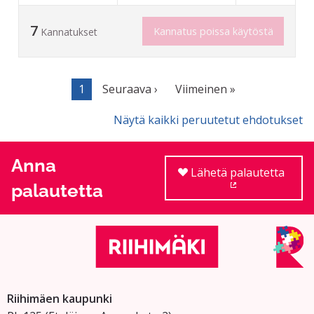
7
Kannatus poissa käytöstä
Kannatukset
1
Seuraava ›
Viimeinen »
Näytä kaikki peruutetut ehdotukset
Anna
Lähetä palautetta
palautetta
(Ulkoinen linkki
Riihimäen kaupunki