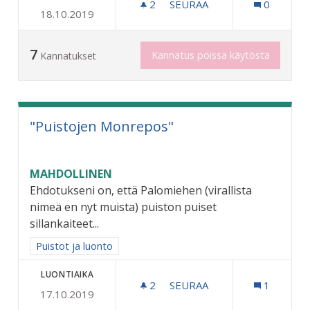
2
2 SEURAAJAA
SEURAA
0
18.10.2019
SIIRRELTÄVÄ NOPEUSNÄ
7
Kannatus poissa käytöstä
Kannatukset
"Puistojen Monrepos"
MAHDOLLINEN
Ehdotukseni on, että Palomiehen (virallista
nimeä en nyt muista) puiston puiset
sillankaiteet...
Rajaa tulokset aihepiirin mukaan: Puistot ja luonto
Puistot ja luonto
LUONTIAIKA
2
2 SEURAAJAA
SEURAA
1
17.10.2019
"PUISTOJEN MONREPOS"