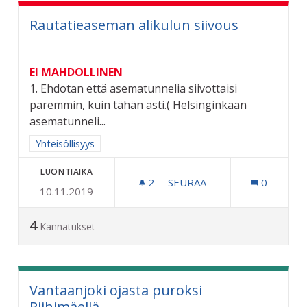
Rautatieaseman alikulun siivous
EI MAHDOLLINEN
1. Ehdotan että asematunnelia siivottaisi
paremmin, kuin tähän asti.( Helsinginkään
asematunneli...
Rajaa tulokset aihepiirin mukaan: Yhteisöllisyys
Yhteisöllisyys
LUONTIAIKA
2
2 SEURAAJAA
SEURAA
0
10.11.2019
RAUTATIEASEMAN ALIKULU
4
Kannatukset
Vantaanjoki ojasta puroksi
Riihimäellä.