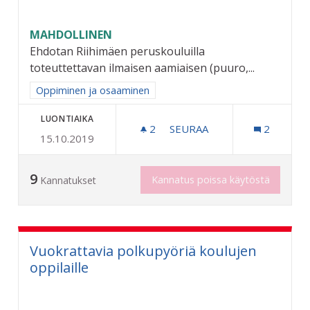
MAHDOLLINEN
Ehdotan Riihimäen peruskouluilla
toteuttettavan ilmaisen aamiaisen (puuro,...
Rajaa tulokset aihepiirin mukaan: Oppiminen ja osaaminen
Oppiminen ja osaaminen
LUONTIAIKA
2
2 SEURAAJAA
SEURAA
2
15.10.2019
ILMAINEN AAMIAINEN KOUL
9
Kannatus poissa käytöstä
Kannatukset
Vuokrattavia polkupyöriä koulujen
oppilaille