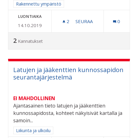
Rajaa tulokset aihepiirin mukaan: Rakennettu ympäristö
Rakennettu ympäristö
LUONTIAIKA
2
2 SEURAAJAA
SEURAA
0
14.10.2019
KOKONKADUN KUNNOSTU
2
Kannatukset
Latujen ja jääkenttien kunnossapidon
seurantajärjestelmä
EI MAHDOLLINEN
Ajantasainen tieto latujen ja jääkenttien
kunnossapidosta, kohteet näkyisivät kartalla ja
samoin...
Rajaa tulokset aihepiirin mukaan: Liikunta ja ulkoilu
Liikunta ja ulkoilu