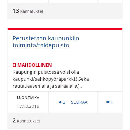
13
Kannatukset
Perustetaan kaupunkiin
toiminta/taidepuisto
EI MAHDOLLINEN
Kaupungin puistossa voisi olla
kaupunki/sähköpyöräparkki.( Sekä
rautatieasemalla ja sairaalalla.)...
LUONTIAIKA
2
2 SEURAAJAA
SEURAA
1
17.10.2019
PERUSTETAAN KAUPUNKII
2
Kannatukset