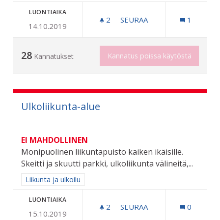
LUONTIAIKA
2
2 SEURAAJAA
SEURAA
1
14.10.2019
KAUPUNKI SIISTIKSI
28
Kannatus poissa käytöstä
Kannatukset
Ulkoliikunta-alue
EI MAHDOLLINEN
Monipuolinen liikuntapuisto kaiken ikäisille.
Skeitti ja skuutti parkki, ulkoliikunta välineitä,...
Rajaa tulokset aihepiirin mukaan: Liikunta ja ulkoilu
Liikunta ja ulkoilu
LUONTIAIKA
2
2 SEURAAJAA
SEURAA
0
15.10.2019
ULKOLIIKUNTA-ALUE