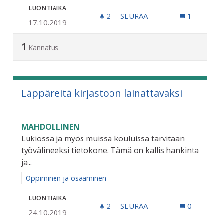
LUONTIAIKA
2
2 SEURAAJAA
SEURAA
1
17.10.2019
LATUJEN JA JÄÄKENTTIEN
1
Kannatus
Läppäreitä kirjastoon lainattavaksi
MAHDOLLINEN
Lukiossa ja myös muissa kouluissa tarvitaan
työvälineeksi tietokone. Tämä on kallis hankinta
ja...
Rajaa tulokset aihepiirin mukaan: Oppiminen ja osaaminen
Oppiminen ja osaaminen
LUONTIAIKA
2
2 SEURAAJAA
SEURAA
0
24.10.2019
LÄPPÄREITÄ KIRJASTOON 