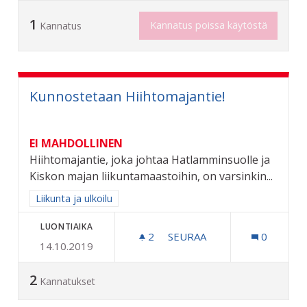
1
Kannatus poissa käytöstä
Kannatus
Kunnostetaan Hiihtomajantie!
EI MAHDOLLINEN
Hiihtomajantie, joka johtaa Hatlamminsuolle ja
Kiskon majan liikuntamaastoihin, on varsinkin...
Rajaa tulokset aihepiirin mukaan: Liikunta ja ulkoilu
Liikunta ja ulkoilu
LUONTIAIKA
2
2 SEURAAJAA
SEURAA
0
14.10.2019
KUNNOSTETAAN HIIHTOMA
2
Kannatukset