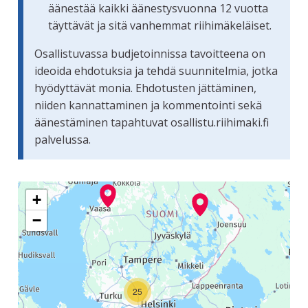
äänestää kaikki äänestysvuonna 12 vuotta
täyttävät ja sitä vanhemmat riihimäkeläiset.
Osallistuvassa budjetoinnissa tavoitteena on
ideoida ehdotuksia ja tehdä suunnitelmia, jotka
hyödyttävät monia. Ehdotusten jättäminen,
niiden kannattaminen ja kommentointi sekä
äänestäminen tapahtuvat osallistu.riihimaki.fi
palvelussa.
Seuraavassa elementissä on kartta, joka esittää tämän siv
+
−
25