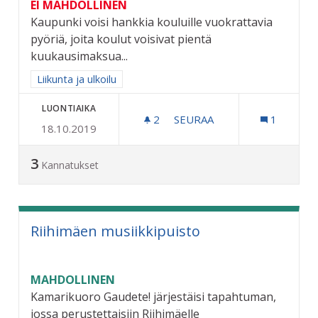
EI MAHDOLLINEN
Kaupunki voisi hankkia kouluille vuokrattavia
pyöriä, joita koulut voisivat pientä
kuukausimaksua...
Rajaa tulokset aihepiirin mukaan: Liikunta ja ulkoilu
Liikunta ja ulkoilu
LUONTIAIKA
2
2 SEURAAJAA
SEURAA
1
18.10.2019
VUOKRATTAVIA POLKUPYÖR
3
Kannatukset
Riihimäen musiikkipuisto
MAHDOLLINEN
Kamarikuoro Gaudete! järjestäisi tapahtuman,
jossa perustettaisiin Riihimäelle