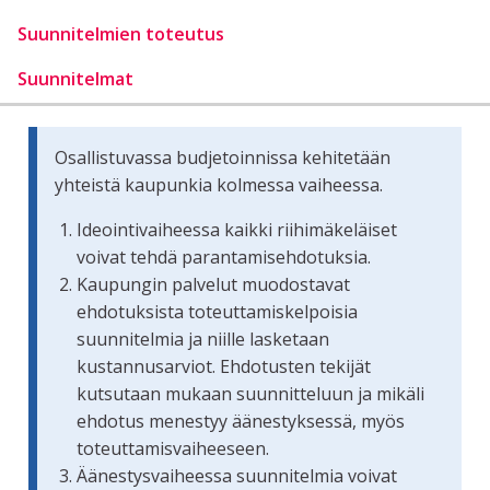
Suunnitelmien toteutus
Suunnitelmat
Osallistuvassa budjetoinnissa kehitetään
yhteistä kaupunkia kolmessa vaiheessa.
Ideointivaiheessa kaikki riihimäkeläiset
voivat tehdä parantamisehdotuksia.
Kaupungin palvelut muodostavat
ehdotuksista toteuttamiskelpoisia
suunnitelmia ja niille lasketaan
kustannusarviot. Ehdotusten tekijät
kutsutaan mukaan suunnitteluun ja mikäli
ehdotus menestyy äänestyksessä, myös
toteuttamisvaiheeseen.
Äänestysvaiheessa suunnitelmia voivat