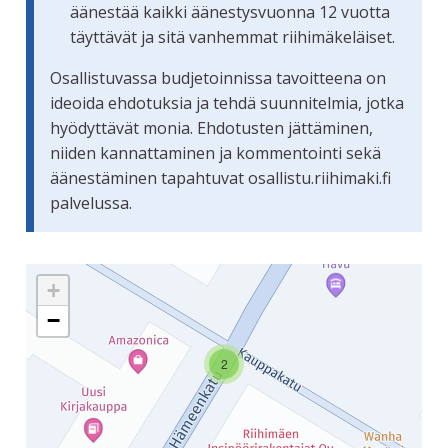
äänestää kaikki äänestysvuonna 12 vuotta
täyttävät ja sitä vanhemmat riihimäkeläiset.
Osallistuvassa budjetoinnissa tavoitteena on
ideoida ehdotuksia ja tehdä suunnitelmia, jotka
hyödyttävät monia. Ehdotusten jättäminen,
niiden kannattaminen ja kommentointi sekä
äänestäminen tapahtuvat osallistu.riihimaki.fi
palvelussa.
Seuraavassa elementissä on kartta, joka esittää tämän siv
+
−
2