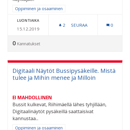
Rajaa tulokset aihepiirin mukaan: Oppiminen ja osaaminen
Oppiminen ja osaaminen
LUONTIAIKA
2
2 SEURAAJAA
SEURAA
0
15.12.2019
OMATOIMIKIRJASTO RIIHI
0
Kannatukset
Digitaali Näytöt Bussipysäkeille. Mistä
tulee ja Mihin menee ja Milloin
EI MAHDOLLINEN
Bussit kulkevat, Riihimäellä lähes tyhjillään,
Digitaalinäytöt pysäkeillä saattaisivat
kannustaa...
Rajaa tulokset aihepiirin mukaan: Oppiminen ja osaaminen
Oppiminen ja osaaminen