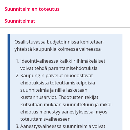
Suunnitelmien toteutus
Suunnitelmat
Osallistuvassa budjetoinnissa kehitetään
yhteistä kaupunkia kolmessa vaiheessa.
Ideointivaiheessa kaikki riihimäkeläiset
voivat tehdä parantamisehdotuksia.
Kaupungin palvelut muodostavat
ehdotuksista toteuttamiskelpoisia
suunnitelmia ja niille lasketaan
kustannusarviot. Ehdotusten tekijät
kutsutaan mukaan suunnitteluun ja mikäli
ehdotus menestyy äänestyksessä, myös
toteuttamisvaiheeseen.
Äänestysvaiheessa suunnitelmia voivat