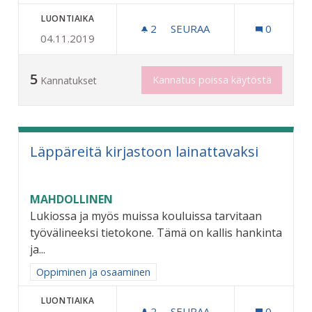
LUONTIAIKA
2
2 SEURAAJAA
SEURAA
0
04.11.2019
NUORILLE MAHDOLLISUUS 
5
Kannatus poissa käytöstä
Kannatukset
Läppäreitä kirjastoon lainattavaksi
MAHDOLLINEN
Lukiossa ja myös muissa kouluissa tarvitaan
työvälineeksi tietokone. Tämä on kallis hankinta
ja...
Rajaa tulokset aihepiirin mukaan: Oppiminen ja osaaminen
Oppiminen ja osaaminen
LUONTIAIKA
2
2 SEURAAJAA
SEURAA
0