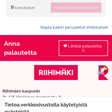
9
Kannatus poissa käytöstä
Kannatukset
Näytä kaikki peruutetut ehdotukset
Anna
Lähetä palautetta
palautetta
(Ulkoinen linkki
Riihimäen kaupunki
PL 125 (Eteläinen Asemakatu 2)
11101 Riihimäki
Tietoa verkkosivustolla käytetyistä
Vaihde: 019 758 4000
evästeistä