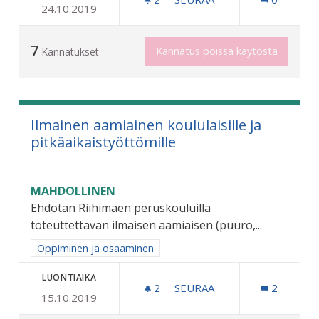
24.10.2019
LÄPPÄREITÄ KIRJASTOON 
7
Kannatus poissa käytöstä
Kannatukset
Ilmainen aamiainen koululaisille ja
pitkäaikaistyöttömille
MAHDOLLINEN
Ehdotan Riihimäen peruskouluilla
toteuttettavan ilmaisen aamiaisen (puuro,...
Rajaa tulokset aihepiirin mukaan: Oppiminen ja osaaminen
Oppiminen ja osaaminen
LUONTIAIKA
2
2 SEURAAJAA
SEURAA
2
15.10.2019
ILMAINEN AAMIAINEN KOUL