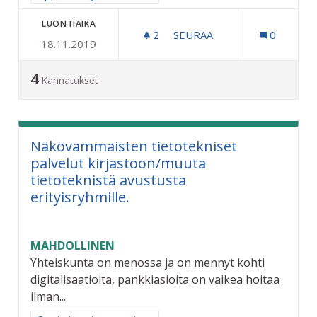
LUONTIAIKA
2
2 SEURAAJAA
SEURAA
0
18.11.2019
DIGITAALI NÄYTÖT BUSSIPY
4
Kannatukset
Näkövammaisten tietotekniset
palvelut kirjastoon/muuta
tietoteknistä avustusta
erityisryhmille.
MAHDOLLINEN
Yhteiskunta on menossa ja on mennyt kohti
digitalisaatioita, pankkiasioita on vaikea hoitaa
ilman...