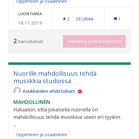
Rajaa tulokset aihepiirin mukaan: Oppiminen ja osaaminen
Oppiminen ja osaaminen
LUONTIAIKA
2
2 SEURAAJAA
SEURAA
1
18.11.2019
NÄKÖVAMMAISTEN TIETOTE
2
Kannatus poissa käytöstä
Kannatukset
Nuorille mahdollisuus tehdä
musiikkia studiossa
Asukkaiden ehdotukset
MAHDOLLINEN
Haluaisin, että jokaisella nuorella on
mahdollisuus tehdä musiikkia usein eri tyylein.
...
Rajaa tulokset aihepiirin mukaan: Oppiminen ja osaaminen
Oppiminen ja osaaminen