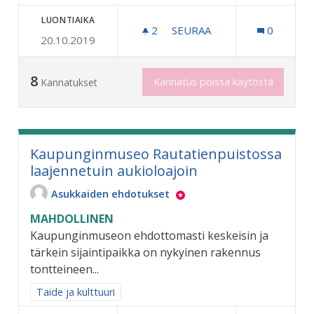
LUONTIAIKA
2
2 SEURAAJAA
SEURAA
0
20.10.2019
POP UP TAIDEGALLERIA NO
8
Kannatus poissa käytöstä
Kannatukset
Kaupunginmuseo Rautatienpuistossa
laajennetuin aukioloajoin
Asukkaiden ehdotukset
MAHDOLLINEN
Kaupunginmuseon ehdottomasti keskeisin ja
tärkein sijaintipaikka on nykyinen rakennus
tontteineen...
Rajaa tulokset aihepiirin mukaan: Taide ja kulttuuri
Taide ja kulttuuri