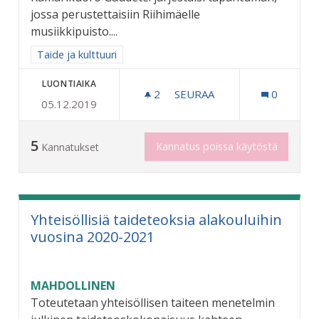
jossa perustettaisiin Riihimäelle
musiikkipuisto....
Rajaa tulokset aihepiirin mukaan: Taide ja kulttuuri
Taide ja kulttuuri
LUONTIAIKA
2
2 SEURAAJAA
SEURAA
0
05.12.2019
RIIHIMÄEN MUSIIKKIPUIS
5
Kannatus poissa käytöstä
Kannatukset
Yhteisöllisiä taideteoksia alakouluihin
vuosina 2020-2021
MAHDOLLINEN
Toteutetaan yhteisöllisen taiteen menetelmin