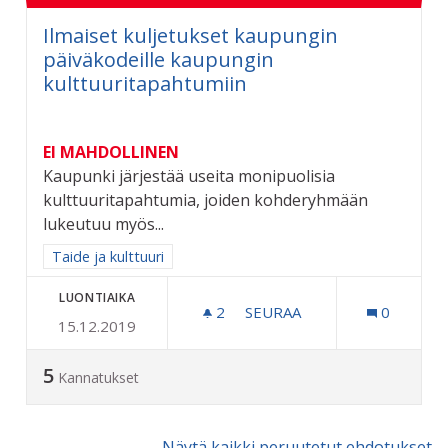
Ilmaiset kuljetukset kaupungin
päiväkodeille kaupungin
kulttuuritapahtumiin
EI MAHDOLLINEN
Kaupunki järjestää useita monipuolisia
kulttuuritapahtumia, joiden kohderyhmään
lukeutuu myös...
Rajaa tulokset aihepiirin mukaan: Taide ja kulttuuri
Taide ja kulttuuri
LUONTIAIKA
2
2 SEURAAJAA
SEURAA
0
15.12.2019
ILMAISET KULJETUKSET 
5
Kannatukset
Näytä kaikki peruutetut ehdotukset