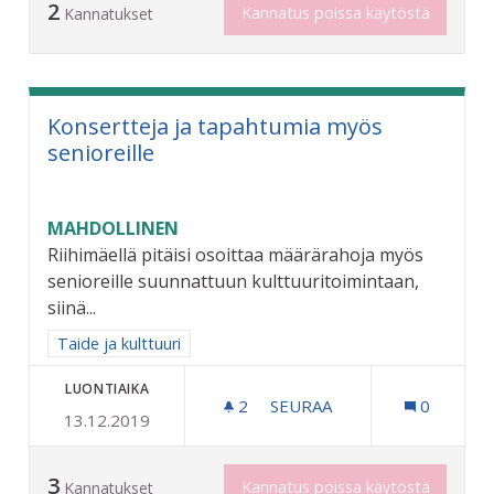
2
Kannatus poissa käytöstä
Kannatukset
Konsertteja ja tapahtumia myös
senioreille
MAHDOLLINEN
Riihimäellä pitäisi osoittaa määrärahoja myös
senioreille suunnattuun kulttuuritoimintaan,
siinä...
Rajaa tulokset aihepiirin mukaan: Taide ja kulttuuri
Taide ja kulttuuri
LUONTIAIKA
2
2 SEURAAJAA
SEURAA
0
13.12.2019
KONSERTTEJA JA TAPAHTU
3
Kannatus poissa käytöstä
Kannatukset