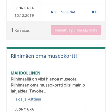
LUONTIAIKA
2
2 SEURAAJAA
SEURAA
0
10.12.2019
TAITEEN PERUSOPETUSTA
1
Kannatus poissa käytöstä
Kannatus
Riihimäen oma museokortti
MAHDOLLINEN
Riihimäellä on viisi hienoa museota.
Riihimäen oma museokortti olisi mainio
lahjaidea. Tavoite...
Rajaa tulokset aihepiirin mukaan: Taide ja kulttuuri
Taide ja kulttuuri
LUONTIAIKA