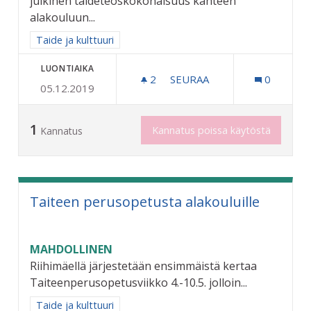
julkinen taideteoskokonaisuus kahteen
alakouluun...
Rajaa tulokset aihepiirin mukaan: Taide ja kulttuuri
Taide ja kulttuuri
LUONTIAIKA
2
2 SEURAAJAA
SEURAA
0
05.12.2019
YHTEISÖLLISIÄ TAIDETEOK
1
Kannatus poissa käytöstä
Kannatus
Taiteen perusopetusta alakouluille
MAHDOLLINEN
Riihimäellä järjestetään ensimmäistä kertaa
Taiteenperusopetusviikko 4.-10.5. jolloin...
Rajaa tulokset aihepiirin mukaan: Taide ja kulttuuri
Taide ja kulttuuri