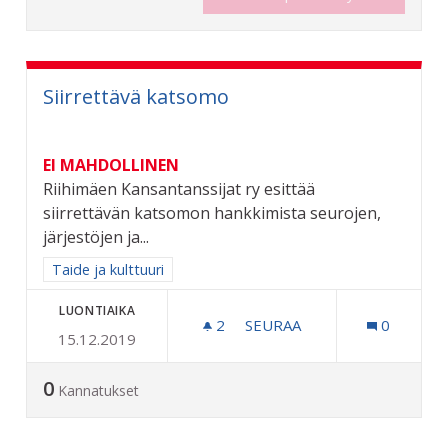
Siirrettävä katsomo
EI MAHDOLLINEN
Riihimäen Kansantanssijat ry esittää
siirrettävän katsomon hankkimista seurojen,
järjestöjen ja...
Rajaa tulokset aihepiirin mukaan: Taide ja kulttuuri
Taide ja kulttuuri
LUONTIAIKA
2
2 SEURAAJAA
SEURAA
0
15.12.2019
SIIRRETTÄVÄ KATSOMO
0
Kannatukset