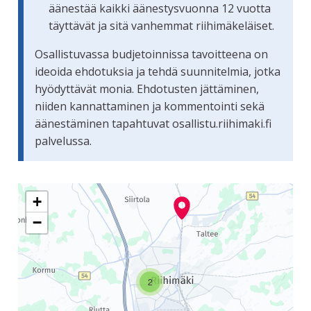
äänestää kaikki äänestysvuonna 12 vuotta
täyttävät ja sitä vanhemmat riihimäkeläiset.
Osallistuvassa budjetoinnissa tavoitteena on
ideoida ehdotuksia ja tehdä suunnitelmia, jotka
hyödyttävät monia. Ehdotusten jättäminen,
niiden kannattaminen ja kommentointi sekä
äänestäminen tapahtuvat osallistu.riihimaki.fi
palvelussa.
Seuraavassa elementissä on kartta, joka esittää tämän siv
+
−
2