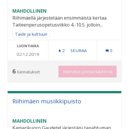
MAHDOLLINEN
Riihimäellä järjestetään ensimmäistä kertaa
Taiteenperusopetusviikko 4.-10.5. jolloin...
Rajaa tulokset aihepiirin mukaan: Taide ja kulttuuri
Taide ja kulttuuri
LUONTIAIKA
2
2 SEURAAJAA
SEURAA
0
02.12.2019
TAITEEN PERUSOPETUSTA
6
Kannatus poissa käytöstä
Kannatukset
Riihimäen musiikkipuisto
MAHDOLLINEN
Kamarikuoro Gaudete! järjestäisi tapahtuman,