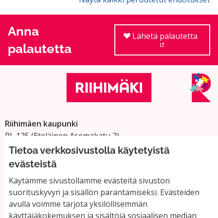
Anna
Lähetä palautetta
palautetta
(Ulkoinen linkki
Riihimäen kaupunki
PL 125 (Eteläinen Asemakatu 2)
11101 Riihimäki
Tietoa verkkosivustolla käytetyistä
Vaihde: 019 758 4000
evästeistä
Sähköpostiosoitteet:
Käytämme sivustollamme evästeitä sivuston
etunimi.sukunimi@riihimaki.fi
suorituskyvyn ja sisällön parantamiseksi. Evästeiden
avulla voimme tarjota yksilöllisemmän
käyttäjäkokemuksen ja sisältöjä sosiaalisen median
Yhteystiedot ja usein kysyttyä