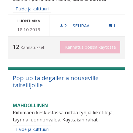
Rajaa tulokset aihepiirin mukaan: Taide ja kulttuuri
Taide ja kulttuuri
LUONTIAIKA
2
2 SEURAAJAA
SEURAA
1
18.10.2019
RIIHIMÄEN HISTORIASTA T
12
Kannatus poissa käytöstä
Kannatukset
Pop up taidegalleria nouseville
taiteilijoille
MAHDOLLINEN
Riihimäen keskustassa riittää tyhjiä liiketiloja,
täynnä luonnonvaloa. Käyttäisin rahat...
Rajaa tulokset aihepiirin mukaan: Taide ja kulttuuri
Taide ja kulttuuri