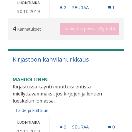
LUONTIAIKA
2
2 SEURAAJAA
SEURAA
1
30.10.2019
KAUPUNGINMUSEO RAUTAT
4
Kannatus poissa käytöstä
Kannatukset
Kirjastoon kahvilanurkkaus
MAHDOLLINEN
Kirjastossa käynti muuttuisi entistä
miellyttävämmäksi, jos kirjojen ja lehtien
lueskelun lomassa...
Rajaa tulokset aihepiirin mukaan: Taide ja kulttuuri
Taide ja kulttuuri
LUONTIAIKA
2
2 SEURAAJAA
SEURAA
0
15.11.2019
KIRJASTOON KAHVILANUR