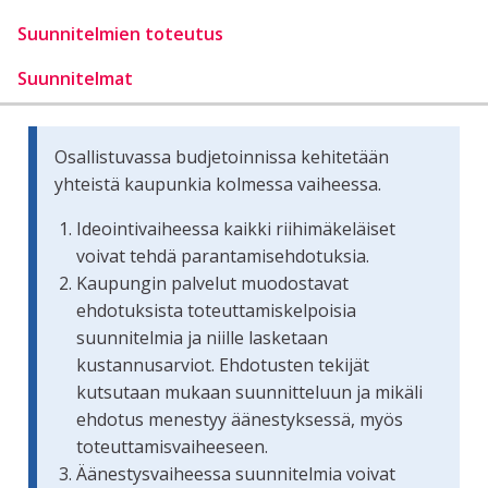
Suunnitelmien toteutus
Suunnitelmat
Osallistuvassa budjetoinnissa kehitetään
yhteistä kaupunkia kolmessa vaiheessa.
Ideointivaiheessa kaikki riihimäkeläiset
voivat tehdä parantamisehdotuksia.
Kaupungin palvelut muodostavat
ehdotuksista toteuttamiskelpoisia
suunnitelmia ja niille lasketaan
kustannusarviot. Ehdotusten tekijät
kutsutaan mukaan suunnitteluun ja mikäli
ehdotus menestyy äänestyksessä, myös
toteuttamisvaiheeseen.
Äänestysvaiheessa suunnitelmia voivat