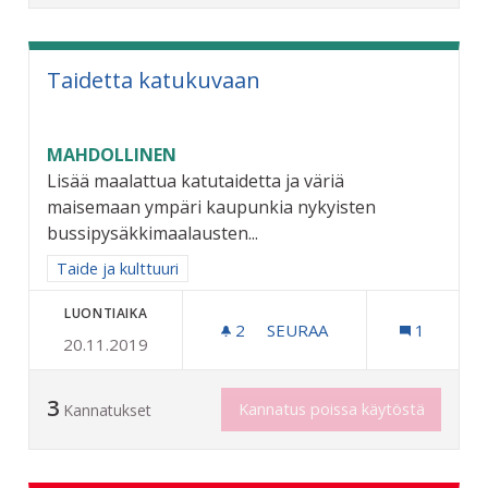
Taidetta katukuvaan
MAHDOLLINEN
Lisää maalattua katutaidetta ja väriä
maisemaan ympäri kaupunkia nykyisten
bussipysäkkimaalausten...
Rajaa tulokset aihepiirin mukaan: Taide ja kulttuuri
Taide ja kulttuuri
LUONTIAIKA
2
2 SEURAAJAA
SEURAA
1
20.11.2019
TAIDETTA KATUKUVAAN
3
Kannatus poissa käytöstä
Kannatukset