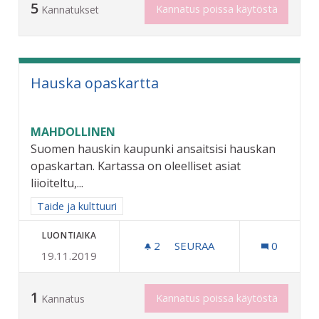
5
Kannatus poissa käytöstä
Kannatukset
Hauska opaskartta
MAHDOLLINEN
Suomen hauskin kaupunki ansaitsisi hauskan
opaskartan. Kartassa on oleelliset asiat
liioiteltu,...
Rajaa tulokset aihepiirin mukaan: Taide ja kulttuuri
Taide ja kulttuuri
LUONTIAIKA
2
2 SEURAAJAA
SEURAA
0
19.11.2019
HAUSKA OPASKARTTA
1
Kannatus poissa käytöstä
Kannatus