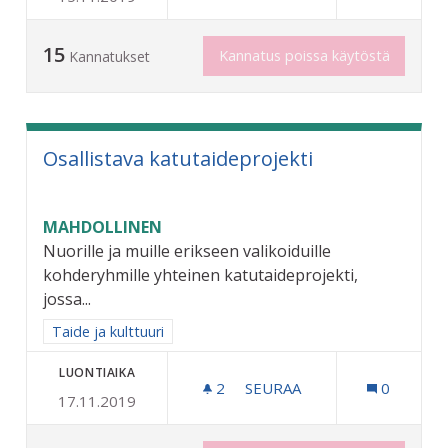
15
Kannatus poissa käytöstä
Kannatukset
Osallistava katutaideprojekti
MAHDOLLINEN
Nuorille ja muille erikseen valikoiduille
kohderyhmille yhteinen katutaideprojekti,
jossa...
Rajaa tulokset aihepiirin mukaan: Taide ja kulttuuri
Taide ja kulttuuri
LUONTIAIKA
2
2 SEURAAJAA
SEURAA
0
17.11.2019
OSALLISTAVA KATUTAIDEP