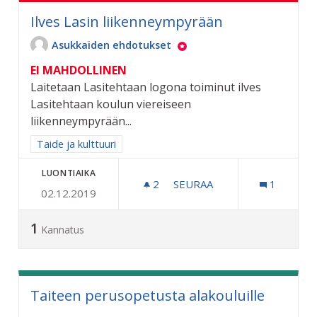
Ilves Lasin liikenneympyrään
Asukkaiden ehdotukset
EI MAHDOLLINEN
Laitetaan Lasitehtaan logona toiminut ilves
Lasitehtaan koulun viereiseen
liikenneympyrään...
Rajaa tulokset aihepiirin mukaan: Taide ja kulttuuri
Taide ja kulttuuri
LUONTIAIKA
2
2 SEURAAJAA
SEURAA
1
02.12.2019
ILVES LASIN LIIKENNEYMP
1
Kannatus
Taiteen perusopetusta alakouluille