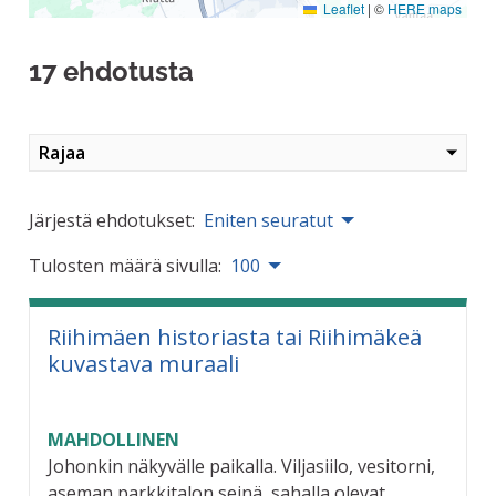
Leaflet
|
©
HERE maps
17 ehdotusta
Rajaa
Järjestä ehdotukset:
Eniten seuratut
Tulosten määrä sivulla:
100
Riihimäen historiasta tai Riihimäkeä
kuvastava muraali
MAHDOLLINEN
Johonkin näkyvälle paikalla. Viljasiilo, vesitorni,
aseman parkkitalon seinä, sahalla olevat...