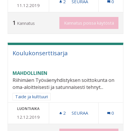
2
2 SEURAAJAA
SEURAA
0
11.12.2019
RIIHIMÄEN OMA MUSEOKO
1
Kannatus poissa käytöstä
Kannatus
Koulukonserttisarja
MAHDOLLINEN
Riihimäen Työväenyhdistyksen soittokunta on
oma-aloitteisesti ja satunnaisesti tehnyt...
Rajaa tulokset aihepiirin mukaan: Taide ja kulttuuri
Taide ja kulttuuri
LUONTIAIKA
2
2 SEURAAJAA
SEURAA
0
12.12.2019
KOULUKONSERTTISARJA