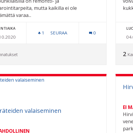
unkilaisilla on remontti- ja
voiv
rointitarpeita, mutta kaikilla ei ole
kukki
ämättä varaa...
NTIAIKA
LU
1
1 SEURAAJA
SEURAA
0
10.2020
04
TYÖKALUJA LAINATTAVAKSI KAUPUNG
2
nnatukset
Ka
Hir
EI 
räteiden valaiseminen
Hirv
vene
parkk
MAHDOLLINEN