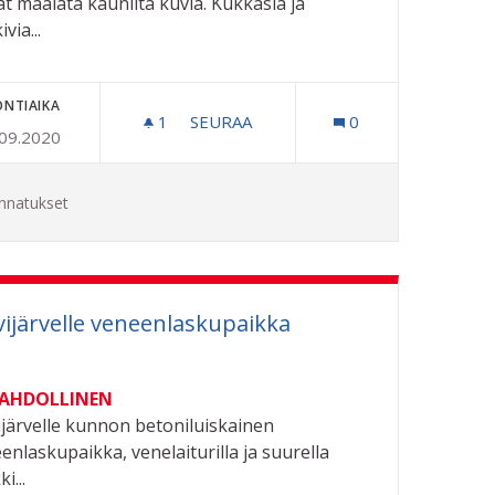
at maalata kauniita kuvia. Kukkasia ja
via...
ONTIAIKA
1
1 SEURAAJA
SEURAA
0
.09.2020
IN VARIKOLLE
BUSSIPYSÄKIT, LIIKENNEYMPYRÄT
nnatukset
vijärvelle veneenlaskupaikka
MAHDOLLINEN
ijärvelle kunnon betoniluiskainen
enlaskupaikka, venelaiturilla ja suurella
i...