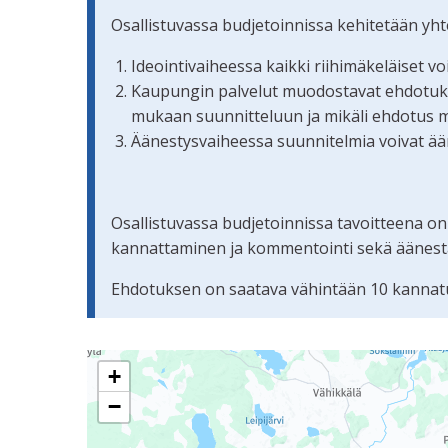
Osallistuvassa budjetoinnissa kehitetään yh
Ideointivaiheessa kaikki riihimäkeläiset v
Kaupungin palvelut muodostavat ehdotuksis
mukaan suunnitteluun ja mikäli ehdotus 
Äänestysvaiheessa suunnitelmia voivat ään
Osallistuvassa budjetoinnissa tavoitteena on
kannattaminen ja kommentointi sekä äänestämi
Ehdotuksen on saatava vähintään 10 kannatu
Seuraavassa elementissä on kartta, joka esittää 
+
−