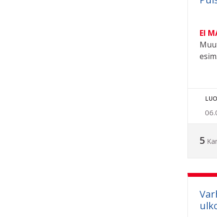
EI 
Muut
esim.
LUO
06.
5
Ka
Var
ulk