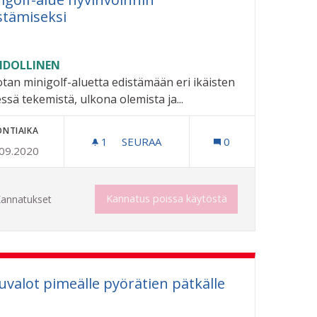
stämiseksi
DOLLINEN
tan minigolf-aluetta edistämään eri ikäisten
ssä tekemistä, ulkona olemista ja...
ONTIAIKA
1
1 SEURAAJA
SEURAA
0
.09.2020
MINIGOLF-ALUE HYVINVOINNIN EDIS
KSILLE
Kannatus poissa käytöstä
annatukset
uvalot pimeälle pyörätien pätkälle