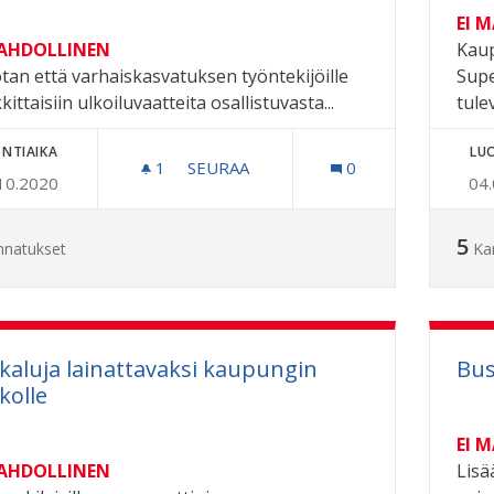
EI 
MAHDOLLINEN
Kaup
tan että varhaiskasvatuksen työntekijöille
Supe
ittaisiin ulkoiluvaatteita osallistuvasta...
tulev
NTIAIKA
LU
1
1 SEURAAJA
SEURAA
0
10.2020
04
VARHAISKASVATUKSEN TYÖNTEKIJÖI
5
nnatukset
Ka
kaluja lainattavaksi kaupungin
Bus
kolle
EI 
MAHDOLLINEN
Lisä