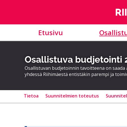
Etusivu
Osallist
Osallistuva budjetointi
Osallistuvan budjetoinnin tavoitteena on saad
yhdessä Riihimäestä entistäkin parempi ja toimi
Tietoa
Suunnitelmien toteutus
Suunnite