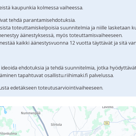
teistä kaupunkia kolmessa vaiheessa.
oivat tehdä parantamisehdotuksia.
ta toteuttamiskelpoisia suunnitelmia ja niille lasketaan k
menestyy äänestyksessä, myös toteuttamisvaiheeseen.
estää kaikki äänestysvuonna 12 vuotta täyttävät ja sitä va
 ideoida ehdotuksia ja tehdä suunnitelmia, jotka hyödyttävä
nen tapahtuvat osallistu.riihimaki.fi palvelussa.
sta edetäkseen toteutusarviointivaiheeseen.
tämän sivun tietueet karttapisteinä. Elementtiä voi käyttää r