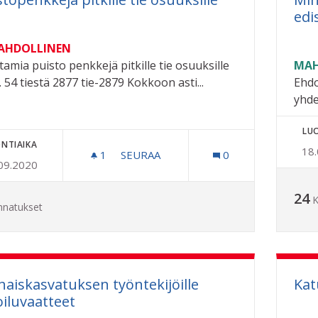
edi
MAHDOLLINEN
amia puisto penkkejä pitkille tie osuuksille
MAH
 54 tiestä 2877 tie-2879 Kokkoon asti...
Ehdo
yhde
LU
NTIAIKA
18
1
1 SEURAAJA
SEURAA
0
09.2020
PUISTOPENKKEJÄ PITKILLE TIE OSUU
24
K
nnatukset
haiskasvatuksen työntekijöille
Kat
oiluvaatteet