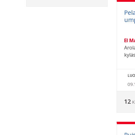
Pel
ump
EI 
Arol
kylä
LUO
09.
12
K
Pui