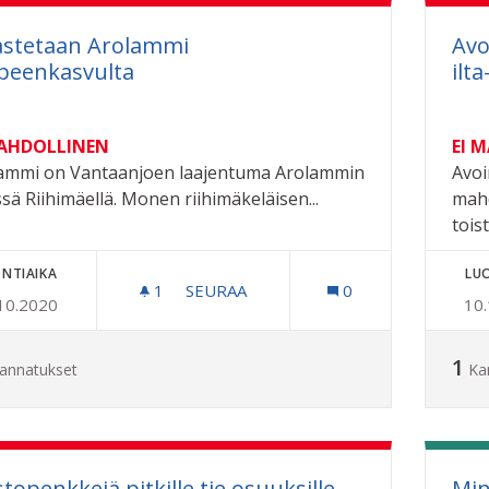
astetaan Arolammi
Avo
eenkasvulta
ilt
MAHDOLLINEN
EI 
ammi on Vantaanjoen laajentuma Arolammin
Avoi
ssä Riihimäellä. Monen riihimäkeläisen...
mahd
tois
NTIAIKA
LU
1
1 SEURAAJA
SEURAA
0
10.2020
10
PELASTETAAN AROLAMMI UMPEENKA
1
annatukset
Ka
stopenkkejä pitkille tie osuuksille
Min