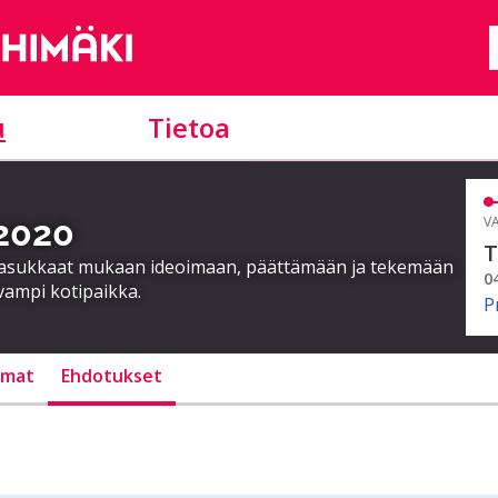
u
Tietoa
 2020
VA
T
a asukkaat mukaan ideoimaan, päättämään ja tekemään
0
vampi kotipaikka.
P
lmat
Ehdotukset