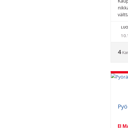
Kaup
nikka
vältt
LUO
10.
4
Ka
Pyö
EI 