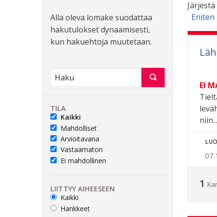
Järjestä
Eniten
Alla oleva lomake suodattaa
hakutulokset dynaamisesti,
kun hakuehtoja muutetaan.
Läh
EI 
Tiel
levä
TILA
Kaikki
niin..
Mahdolliset
Arvioitavana
LUO
Vastaamaton
07.
Ei mahdollinen
1
Ka
LIITTYY AIHEESEEN
Kaikki
Hankkeet