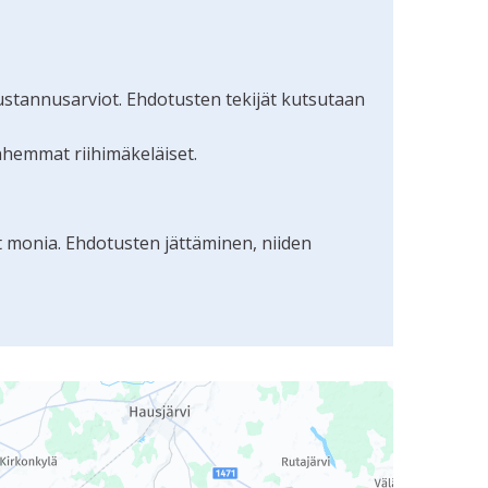
ustannusarviot. Ehdotusten tekijät kutsutaan
nhemmat riihimäkeläiset.
t monia. Ehdotusten jättäminen, niiden
uudunlukijalla, mutta se voi olla vaikeaselkoinen.