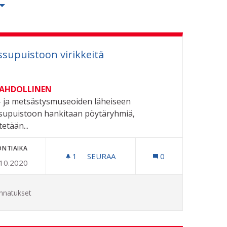
supuistoon virikkeitä
MAHDOLLINEN
- ja metsästysmuseoiden läheiseen
upuistoon hankitaan pöytäryhmiä,
tetään...
ONTIAIKA
1
1 SEURAAJA
SEURAA
0
.10.2020
MESSUPUISTOON VIRIKKEITÄ
nnatukset