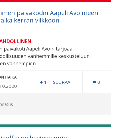
imen päiväkodin Aapeli Avoimeen
a-aika kerran viikkoon
MAHDOLLINEN
n päiväkoti Aapeli Avoin tarjoaa
ollisuuden vanhemmille keskusteluun
ten vanhempien...
ONTIAIKA
1
1 SEURAAJA
SEURAA
0
.10.2020
SVULTA
AVOIMEN PÄIVÄKODIN AAPELI AVOIM
nnatus
igolf-alue hyvinvoinnin