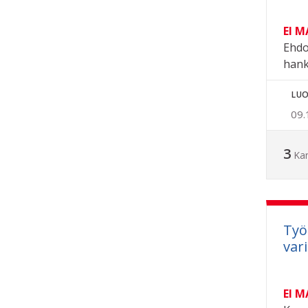
EI 
Ehdo
hankk
LUO
09.
3
Ka
Työ
vari
EI 