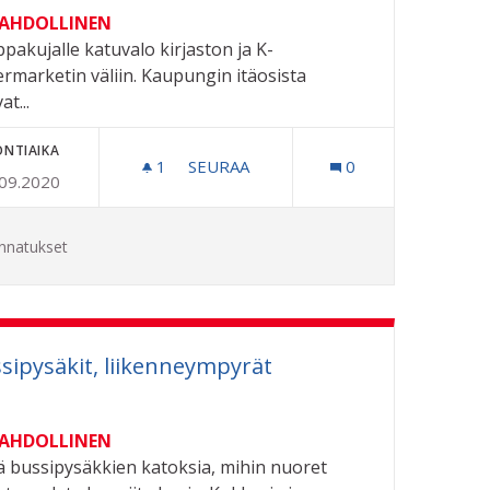
MAHDOLLINEN
pakujalle katuvalo kirjaston ja K-
rmarketin väliin. Kaupungin itäosista
at...
ONTIAIKA
1
1 SEURAAJA
SEURAA
0
.09.2020
LLE ULKOILUVAATTEET
KATUVALOT PIMEÄLLE PYÖRÄTIEN 
nnatukset
sipysäkit, liikenneympyrät
MAHDOLLINEN
ä bussipysäkkien katoksia, mihin nuoret