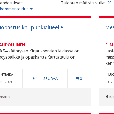
 ehdotukset:
Tulosten määrä sivulla:
20
 kommentoidut
iopastus kaupunkialueelle
Mes
MAHDOLLINEN
EI 
tä 54 kääntyvän Kirjauksentien laidassa on
Lasi
hdyspaikka ja opaskartta.Karttataulu on
mess
.
kehi
NTIAIKA
LU
1
1 SEURAAJA
SEURAA
0
10.2020
07
LÄHIOPASTUS KAUPUNKIALUEELLE
8
nnatus
Ka