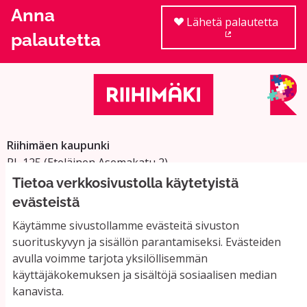
Anna
Lähetä palautetta
palautetta
(Ulkoinen linkki
Riihimäen kaupunki
PL 125 (Eteläinen Asemakatu 2)
11101 Riihimäki
Tietoa verkkosivustolla käytetyistä
Vaihde: 019 758 4000
evästeistä
Sähköpostiosoitteet:
Käytämme sivustollamme evästeitä sivuston
etunimi.sukunimi@riihimaki.fi
suorituskyvyn ja sisällön parantamiseksi. Evästeiden
avulla voimme tarjota yksilöllisemmän
käyttäjäkokemuksen ja sisältöjä sosiaalisen median
Yhteystiedot ja usein kysyttyä
kanavista.
Käyttöehdot