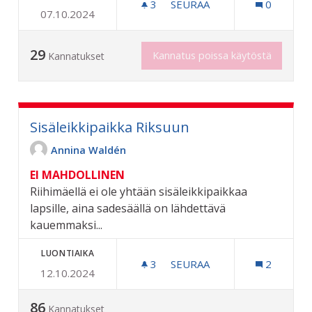
3
3 SEURAAJAA
SEURAA
0
07.10.2024
PENKKEJÄ LASITEHTAAN K
29
Kannatus poissa käytöstä
Kannatukset
Sisäleikkipaikka Riksuun
Annina Waldén
EI MAHDOLLINEN
Riihimäellä ei ole yhtään sisäleikkipaikkaa
lapsille, aina sadesäällä on lähdettävä
kauemmaksi...
LUONTIAIKA
3
3 SEURAAJAA
SEURAA
2
12.10.2024
SISÄLEIKKIPAIKKA RIKSUU
86
Kannatukset