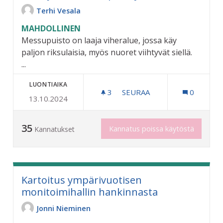
Terhi Vesala
MAHDOLLINEN
Messupuisto on laaja viheralue, jossa käy
paljon riksulaisia, myös nuoret viihtyvät siellä.
...
LUONTIAIKA
3
3 SEURAAJAA
SEURAA
0
13.10.2024
MESSUPUISTOON LAAJENNUS
35
Kannatus poissa käytöstä
Kannatukset
Kartoitus ympärivuotisen
monitoimihallin hankinnasta
Jonni Nieminen