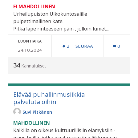
EI MAHDOLLINEN
Urheilupuiston Ulkokuntosalille
pulpettimallinen kate.
Pitkä lape rinteeseen päin , jolloin lumet...
LUONTIAIKA
2
2 SEURAAJAA
SEURAA
0
24.10.2024
URHEILUPUISTON ULKOK
34
Kannatukset
Elävää puhallinmusiikkia
palvelutaloihin
Suvi Pitkänen
MAHDOLLINEN
Kaikilla on oikeus kulttuurillisiin elämyksiin -
myös heillä, jotka eivät pääse itse liikkumaan...