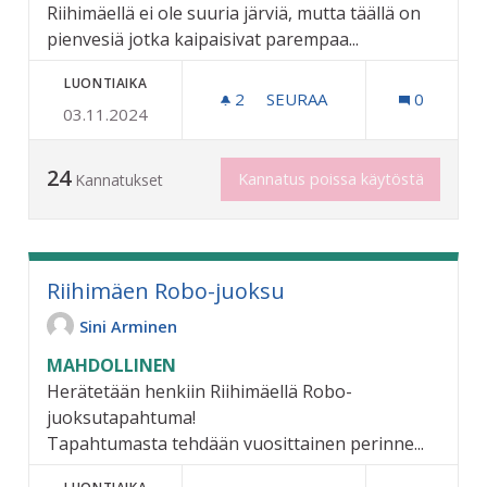
Riihimäellä ei ole suuria järviä, mutta täällä on
pienvesiä jotka kaipaisivat parempaa...
LUONTIAIKA
2
2 SEURAAJAA
SEURAA
0
03.11.2024
PIENVESITALKKARIT RIIHI
24
Kannatus poissa käytöstä
Kannatukset
Riihimäen Robo-juoksu
Sini Arminen
MAHDOLLINEN
Herätetään henkiin Riihimäellä Robo-
juoksutapahtuma!
Tapahtumasta tehdään vuosittainen perinne...