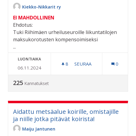
Kiekko-Nikkarit ry
EI MAHDOLLINEN
Ehdotus:
Tuki Riihimäen urheiluseuroille liikuntatilojen
maksukorotusten kompensoimiseksi
...
LUONTIAIKA
8
8 SEURAAJAA
SEURAA
0
06.11.2024
HARRASTAMISEN KULUT KU
225
Kannatukset
Aidattu metsäalue koirille, omistajille
ja niille jotka pitävät koirista!
Maiju Jantunen