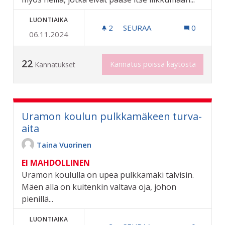
LUONTIAIKA
2
2 SEURAAJAA
SEURAA
0
06.11.2024
ELÄVÄÄ PUHALLINMUSIIKK
22
Kannatus poissa käytöstä
Kannatukset
Uramon koulun pulkkamäkeen turva-
aita
Taina Vuorinen
EI MAHDOLLINEN
Uramon koululla on upea pulkkamäki talvisin.
Mäen alla on kuitenkin valtava oja, johon
pienillä...
LUONTIAIKA