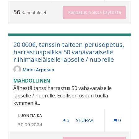
56
Kannatus poissa käytöstä
Kannatukset
20 000€, tanssin taiteen perusopetus,
harrastuspaikka 50 vähävaraiselle
riihimäkeläiselle lapselle / nuorelle
Minni Arposuo
MAHDOLLINEN
Äänestä tanssiharrastus 50 vähävaraiselle
lapselle / nuorelle. Edellisen osbun tuella
kymmeniä...
LUONTIAIKA
3
3 SEURAAJAA
SEURAA
0
30.09.2024
20 000€, TANSSIN TAITEE