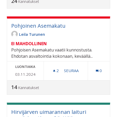
24
Kannatukset
Pohjoinen Asemakatu
Leila Turunen
EI MAHDOLLINEN
Pohjoisen Asemakatu vaatii kunnostusta.
Ehdotan asvaltointia kokonaan, keväällä...
LUONTIAIKA
2
2 SEURAAJAA
SEURAA
0
03.11.2024
POHJOINEN ASEMAKATU
14
Kannatukset
Hirvijärven uimarannan laituri