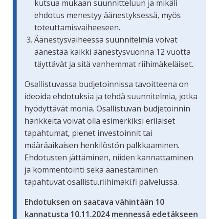
kutsua mukaan suunnitteluun ja mikäli
ehdotus menestyy äänestyksessä, myös
toteuttamisvaiheeseen.
Äänestysvaiheessa suunnitelmia voivat
äänestää kaikki äänestysvuonna 12 vuotta
täyttävät ja sitä vanhemmat riihimäkeläiset.
Osallistuvassa budjetoinnissa tavoitteena on
ideoida ehdotuksia ja tehdä suunnitelmia, jotka
hyödyttävät monia. Osallistuvan budjetoinnin
hankkeita voivat olla esimerkiksi erilaiset
tapahtumat, pienet investoinnit tai
määräaikaisen henkilöstön palkkaaminen.
Ehdotusten jättäminen, niiden kannattaminen
ja kommentointi sekä äänestäminen
tapahtuvat osallistu.riihimaki.fi palvelussa.
Ehdotuksen on saatava vähintään 10
kannatusta 10.11.2024 mennessä edetäkseen