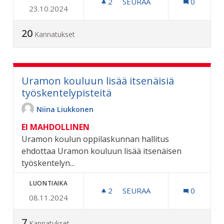
2
2 SEURAAJAA
SEURAA
0
23.10.2024
URAMON KOULUN PULKKA
20
Kannatukset
Uramon kouluun lisää itsenäisiä
työskentelypisteitä
Niina Liukkonen
EI MAHDOLLINEN
Uramon koulun oppilaskunnan hallitus
ehdottaa Uramon kouluun lisää itsenäisen
työskentelyn...
LUONTIAIKA
2
2 SEURAAJAA
SEURAA
0
08.11.2024
URAMON KOULUUN LISÄÄ I
7
Kannatukset