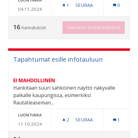
LUONTIAIKA
1
1 SEURAAJA
SEURAA
0
04.11.2024
RIIHIMÄEN ROBO-JUOKSU
16
Kannatus poissa käytöstä
Kannatukset
Tapahtumat esille infotauluun
EI MAHDOLLINEN
Hankitaan suuri sähköinen näyttö näkyvälle
paikalle kaupungissa, esimerkiksi
Rautatieaseman...
LUONTIAIKA
2
2 SEURAAJAA
SEURAA
1
11.10.2024
TAPAHTUMAT ESILLE INF