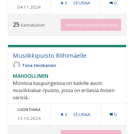
3
3 SEURAAJAA
SEURAA
0
04.11.2024
MUMMU JA VAARI - TAPAAM
25
Kannatus poissa käytöstä
Kannatukset
Musiikkipuisto Riihimäelle
Tiina Heiskanen
MAHDOLLINEN
Monissa kaupungeissa on kaikille avoin
musiikkialue-/puisto, jossa on erilaisia iloisen
värisiä...
LUONTIAIKA
3
3 SEURAAJAA
SEURAA
0
13.10.2024
MUSIIKKIPUISTO RIIHIMÄE