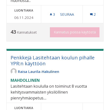
huonosta...
LUONTIAIKA
3
3 SEURAAJAA
SEURAA
2
06.11.2024
BAD SEGERBERGIN
43
Kannatus poissa käytöstä
Kannatukset
Penkkejä Lasitehtaan koulun pihalle
YPR:n käyttöön
Raisa Laurila-Hakulinen
MAHDOLLINEN
Lasitehtaan koululla on toiminut 8 vuotta
kehitysvammaisten yksilöllinen
pienryhmäopetus....
LUONTIAIKA