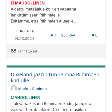
EI MAHDOLLINEN
Aidattu metsäalue koirien vapaana
lenkittämiseen Riihimäelle.
Esitämme, että Riihimäen alueelle...
LUONTIAIKA
7
7 SEURAAJAA
SEURAA
0
08.10.2024
AIDATTU METSÄALUE KOIRIL
83
Kannatukset
Dixieland-jazzin tunnelmaa Riihimäen
kaduille
Markus Raninen
MAHDOLLINEN
Tulevana kesänä Riihimäen kadut ja puistot
voisivat herätä eloon Dixieland-musiikin