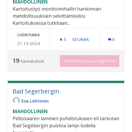
MAHDOLLINEN
Kartoitustyö monitoimihallin hankinnan
mahdollisuuksien selvittämiseksi.
Kartoituksessa tutkitaan...
LUONTIAIKA
3
3 SEURAAJAA
SEURAA
0
21.10.2024
KARTOITUS YMPÄRIVUOTI
19
Kannatus poissa käytöstä
Kannatukset
Bad Segerbergin
Esa Lehtinen
MAHDOLLINEN
Peltosaaren lammen puhdistukseen eli tarkotan
Bad Segebergin puistoa lampi todella