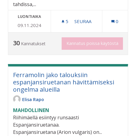
tahdissa,...
LUONTIAIKA
5
5 SEURAAJAA
SEURAA
0
09.11.2024
DIXIELAND-JAZZIN TUNNE
30
Kannatus poissa käytöstä
Kannatukset
Ferramolin jako talouksiin
espanjansiruetanan hävittämiseksi
ongelma alueilla
Elisa Rapo
MAHDOLLINEN
Riihimäellä esiintyy runsaasti
Espanjansiruetanaa.
Espanjansiruetana (Arion vulgaris) on...