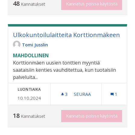
48
Kannatus poissa käytöstä
Kannatukset
Ulkokuntoilulaitteita Korttionmäkeen
Tomi Jusslin
MAHDOLLINEN
Korttionmäen uusien tonttien myyntiä
saataisiin kenties vauhditettua, kun tuotaisiin
palveluita...
LUONTIAIKA
3
3 SEURAAJAA
SEURAA
1
10.10.2024
ULKOKUNTOILULAITTEIT
18
Kannatus poissa käytöstä
Kannatukset