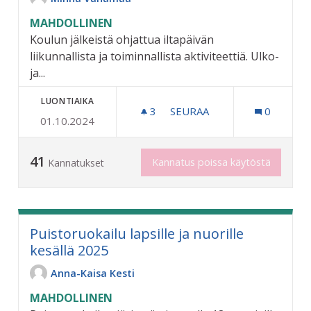
MAHDOLLINEN
Koulun jälkeistä ohjattua iltapäivän
liikunnallista ja toiminnallista aktiviteettiä. Ulko-
ja...
LUONTIAIKA
3
3 SEURAAJAA
SEURAA
0
01.10.2024
ILTAPÄIVÄTOIMINTAA LAPS
41
Kannatus poissa käytöstä
Kannatukset
Puistoruokailu lapsille ja nuorille
kesällä 2025
Anna-Kaisa Kesti
MAHDOLLINEN