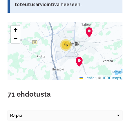
toteutusarviointivaiheeseen.
Seuraavassa elementissä on kartta, joka esittää tämän siv
+
−
16
Leaflet
|
©
HERE maps
71 ehdotusta
Rajaa