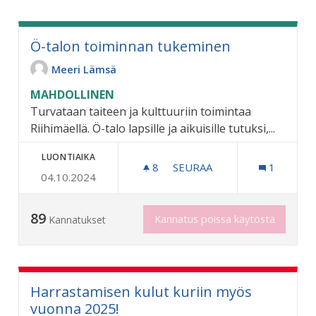
Ö-talon toiminnan tukeminen
Meeri Lämsä
MAHDOLLINEN
Turvataan taiteen ja kulttuuriin toimintaa
Riihimäellä. Ö-talo lapsille ja aikuisille tutuksi,...
LUONTIAIKA
8
8 SEURAAJAA
SEURAA
1
04.10.2024
Ö-TALON TOIMINNAN TUK
89
Kannatus poissa käytöstä
Kannatukset
Harrastamisen kulut kuriin myös
vuonna 2025!