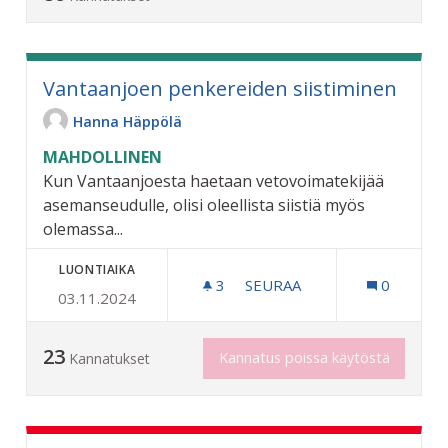
Vantaanjoen penkereiden siistiminen
Hanna Häppölä
MAHDOLLINEN
Kun Vantaanjoesta haetaan vetovoimatekijää
asemanseudulle, olisi oleellista siistiä myös
olemassa...
LUONTIAIKA
3
3 SEURAAJAA
SEURAA
0
03.11.2024
VANTAANJOEN PENKEREIDE
23
Kannatus poissa käytöstä
Kannatukset