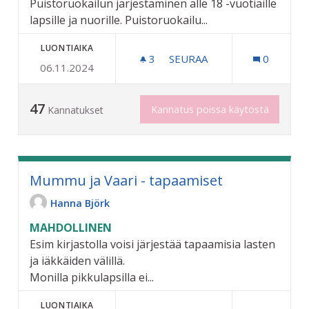
Puistoruokailun järjestäminen alle 18 -vuotiaille
lapsille ja nuorille. Puistoruokailu...
LUONTIAIKA
3
3 SEURAAJAA
SEURAA
0
06.11.2024
PUISTORUOKAILU LAPSILLE
47
Kannatus poissa käytöstä
Kannatukset
Mummu ja Vaari - tapaamiset
Hanna Björk
MAHDOLLINEN
Esim kirjastolla voisi järjestää tapaamisia lasten
ja iäkkäiden välillä.
Monilla pikkulapsilla ei...
LUONTIAIKA