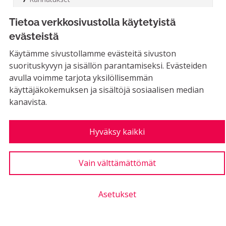
Tietoa verkkosivustolla käytetyistä
evästeistä
Messupuiston aidatun leikkipuiston
Käytämme sivustollamme evästeitä sivuston
laajentaminen
suorituskyvyn ja sisällön parantamiseksi. Evästeiden
Jenni Pulliainen
avulla voimme tarjota yksilöllisemmän
käyttäjäkokemuksen ja sisältöjä sosiaalisen median
EI MAHDOLLINEN
kanavista.
Messupuistossa on aidattu leikkipuisto jota
voisi nyt talon purkauksen jälkeen hyvin
laajentaa...
Hyväksy kaikki
LUONTIAIKA
2
2 SEURAAJAA
SEURAA
0
Vain välttämättömät
22.10.2024
MESSUPUISTON AIDATUN L
18
Kannatukset
Asetukset