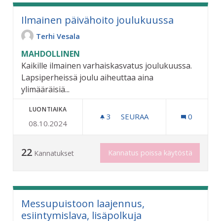
Ilmainen päivähoito joulukuussa
Terhi Vesala
MAHDOLLINEN
Kaikille ilmainen varhaiskasvatus joulukuussa.
Lapsiperheissä joulu aiheuttaa aina
ylimääräisiä...
LUONTIAIKA
3
3 SEURAAJAA
SEURAA
0
08.10.2024
ILMAINEN PÄIVÄHOITO J
22
Kannatus poissa käytöstä
Kannatukset
Messupuistoon laajennus,
esiintymislava, lisäpolkuja