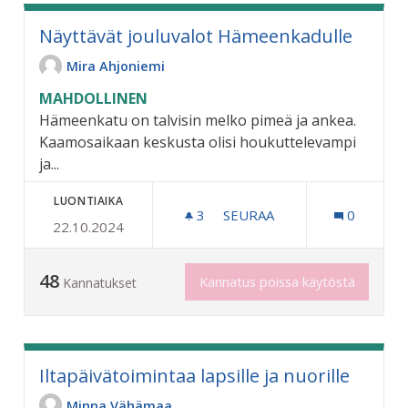
Näyttävät jouluvalot Hämeenkadulle
Mira Ahjoniemi
MAHDOLLINEN
Hämeenkatu on talvisin melko pimeä ja ankea.
Kaamosaikaan keskusta olisi houkuttelevampi
ja...
LUONTIAIKA
3
3 SEURAAJAA
SEURAA
0
22.10.2024
NÄYTTÄVÄT JOULUVALOT
48
Kannatus poissa käytöstä
Kannatukset
Iltapäivätoimintaa lapsille ja nuorille
Minna Vähämaa