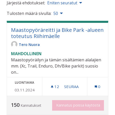
Järjestä ehdotukset:
Eniten seuratut
Tulosten määrä sivulla:
50
Maastopyöräreitti ja Bike Park -alueen
toteutus Riihimäelle
Tero Nuora
MAHDOLLINEN
Maastopyöräilyn ja tämän sisältämien alalajien
mm. (Xc, Trail, Enduro, Dh/Bike parkit) suosio
on...
LUONTIAIKA
12
12 SEURAAJAA
SEURAA
0
03.11.2024
MAASTOPYÖRÄREITTI JA B
150
Kannatus poissa käytöstä
Kannatukset