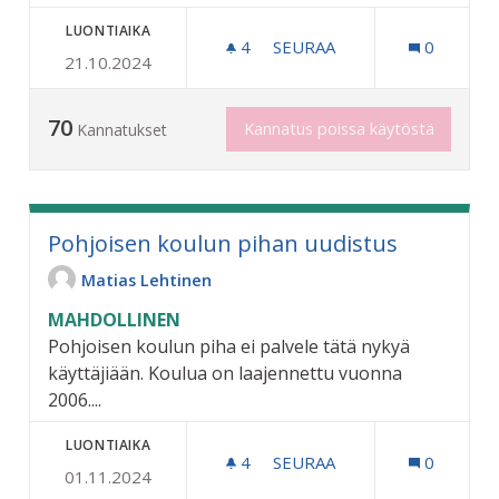
LUONTIAIKA
4
4 SEURAAJAA
SEURAA
0
21.10.2024
FERRAMOLIN JAKO TALOUK
70
Kannatus poissa käytöstä
Kannatukset
Pohjoisen koulun pihan uudistus
Matias Lehtinen
MAHDOLLINEN
Pohjoisen koulun piha ei palvele tätä nykyä
käyttäjiään. Koulua on laajennettu vuonna
2006....
LUONTIAIKA
4
4 SEURAAJAA
SEURAA
0
01.11.2024
POHJOISEN KOULUN PIHA