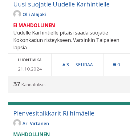
Uusi suojatie Uudelle Karhintielle
Olli Alajoki
EI MAHDOLLINEN
Uudelle Karhintielle pitäisi saada suojatie
Kokonkadun risteykseen. Varsinkin Taipaleen
lapsia...
LUONTIAIKA
3
3 SEURAAJAA
SEURAA
0
21.10.2024
UUSI SUOJATIE UUDELLE K
37
Kannatukset
Pienvesitalkkarit Riihimäelle
Ari Virtanen
MAHDOLLINEN