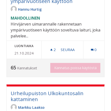
ympärivuotiseen käyttöön
Hannu Hurtig
MAHDOLLINEN
Hirvijärven uimarannalle rakennetaan
ympärivuotiseen käyttöön soveltuva laituri, joka
palvelee...
LUONTIAIKA
2
2 SEURAAJAA
SEURAA
0
21.10.2024
HIRVIJÄRVEN UIMARANNA
65
Kannatus poissa käytöstä
Kannatukset
Urheilupuiston Ulkokuntosalin
kattaminen
Markku Laakso