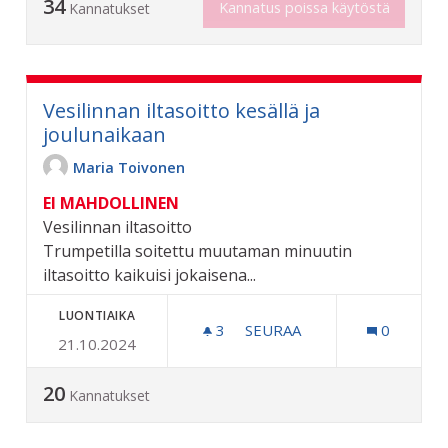
34
Kannatus poissa käytöstä
Kannatukset
Vesilinnan iltasoitto kesällä ja
joulunaikaan
Maria Toivonen
EI MAHDOLLINEN
Vesilinnan iltasoitto
Trumpetilla soitettu muutaman minuutin
iltasoitto kaikuisi jokaisena...
LUONTIAIKA
3
3 SEURAAJAA
SEURAA
0
21.10.2024
VESILINNAN ILTASOITTO K
20
Kannatukset