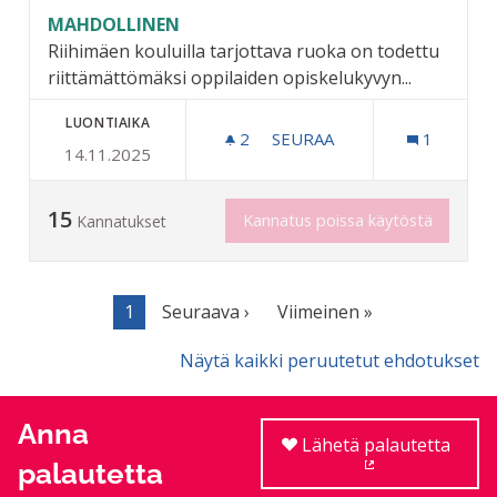
MAHDOLLINEN
Riihimäen kouluilla tarjottava ruoka on todettu
riittämättömäksi oppilaiden opiskelukyvyn...
LUONTIAIKA
2
2 SEURAAJAA
SEURAA
1
14.11.2025
MAKSUTON VÄLIPALA LUKI
15
Kannatus poissa käytöstä
Kannatukset
1
Seuraava ›
Viimeinen »
Näytä kaikki peruutetut ehdotukset
Anna
Lähetä palautetta
palautetta
(Ulkoinen linkki