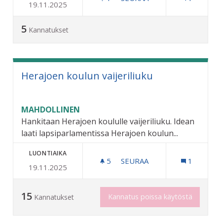
19.11.2025
PIENTEN KOIRIEN PARATII
5
Kannatukset
Herajoen koulun vaijeriliuku
MAHDOLLINEN
Hankitaan Herajoen koululle vaijeriliuku. Idean
laati lapsiparlamentissa Herajoen koulun...
LUONTIAIKA
5
5 SEURAAJAA
SEURAA
1
19.11.2025
HERAJOEN KOULUN VAIJER
15
Kannatus poissa käytöstä
Kannatukset