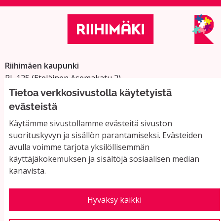
Riihimäen kaupunki
PL 125 (Eteläinen Asemakatu 2)
11101 Riihimäki
Tietoa verkkosivustolla käytetyistä
Vaihde: 019 758 4000
evästeistä
Sähköpostiosoitteet:
Käytämme sivustollamme evästeitä sivuston
etunimi.sukunimi@riihimaki.fi
suorituskyvyn ja sisällön parantamiseksi. Evästeiden
avulla voimme tarjota yksilöllisemmän
käyttäjäkokemuksen ja sisältöjä sosiaalisen median
Yhteystiedot ja usein kysyttyä
kanavista.
Käyttöehdot
Tietosuojaseloste
Saavutettavuus
Hyväksy kaikki
Evästeasetukset