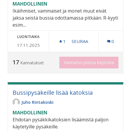
MAHDOLLINEN
Ikäihmiset, vammaiset ja monet muut eivät
jaksa seistä bussia odottamassa pitkään. R-kyyti
esim....
LUONTIAIKA
1
1 SEURAAJA
SEURAA
0
17.11.2025
PENKIT LINJA-AUTOPYSÄKE
17
Kannatus poissa käytöstä
Kannatukset
Bussipysäkeille lisää katoksia
Juho Rintakoski
MAHDOLLINEN
Ehdotan pysäkkikatoksien lisäämistä paljon
käytetyille pysäkeille.