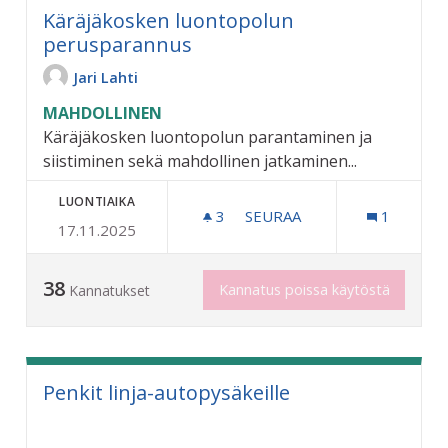
Käräjäkosken luontopolun
perusparannus
Jari Lahti
MAHDOLLINEN
Käräjäkosken luontopolun parantaminen ja
siistiminen sekä mahdollinen jatkaminen...
LUONTIAIKA
3
3 SEURAAJAA
SEURAA
1
17.11.2025
KÄRÄJÄKOSKEN LUONTOP
38
Kannatus poissa käytöstä
Kannatukset
Penkit linja-autopysäkeille