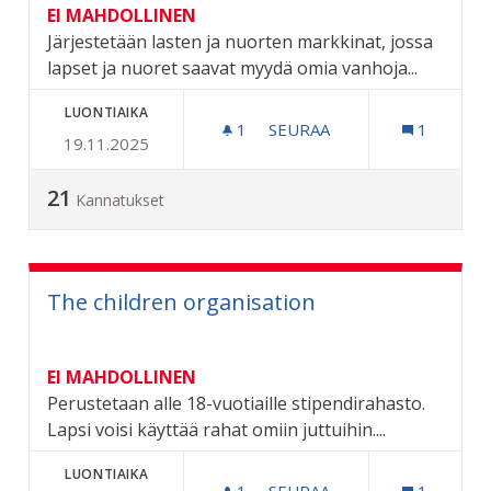
EI MAHDOLLINEN
Järjestetään lasten ja nuorten markkinat, jossa
lapset ja nuoret saavat myydä omia vanhoja...
LUONTIAIKA
1
1 SEURAAJA
SEURAA
1
19.11.2025
LASTEN JA NUORTEN MAR
21
Kannatukset
The children organisation
EI MAHDOLLINEN
Perustetaan alle 18-vuotiaille stipendirahasto.
Lapsi voisi käyttää rahat omiin juttuihin....
LUONTIAIKA
1
1 SEURAAJA
SEURAA
1