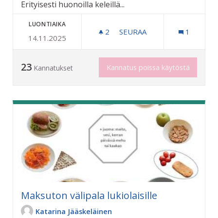
Erityisesti huonoilla keleillä...
LUONTIAIKA
2
2 SEURAAJAA
SEURAA
1
14.11.2025
BUSSIPYSÄKEILLE LISÄÄ K
23
Kannatus poissa käytöstä
Kannatukset
Maksuton välipala lukiolaisille
Katarina Jääskeläinen