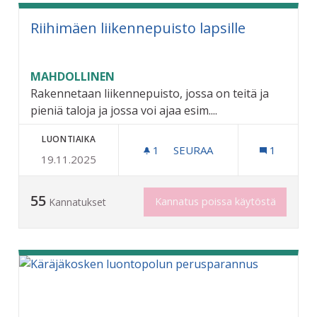
Riihimäen liikennepuisto lapsille
MAHDOLLINEN
Rakennetaan liikennepuisto, jossa on teitä ja
pieniä taloja ja jossa voi ajaa esim....
LUONTIAIKA
1
1 SEURAAJA
SEURAA
1
19.11.2025
RIIHIMÄEN LIIKENNEPUIST
55
Kannatus poissa käytöstä
Kannatukset