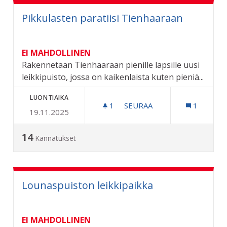
Pikkulasten paratiisi Tienhaaraan
EI MAHDOLLINEN
Rakennetaan Tienhaaraan pienille lapsille uusi
leikkipuisto, jossa on kaikenlaista kuten pieniä...
LUONTIAIKA
1
1 SEURAAJA
SEURAA
1
19.11.2025
PIKKULASTEN PARATIISI 
14
Kannatukset
Lounaspuiston leikkipaikka
EI MAHDOLLINEN