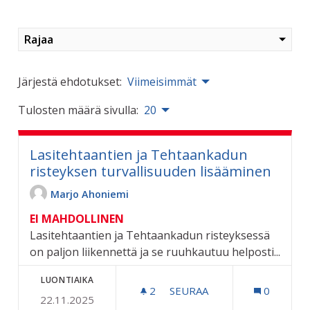
Rajaa
Järjestä ehdotukset:
Viimeisimmät
Tulosten määrä sivulla:
20
Lasitehtaantien ja Tehtaankadun
risteyksen turvallisuuden lisääminen
Marjo Ahoniemi
EI MAHDOLLINEN
Lasitehtaantien ja Tehtaankadun risteyksessä
on paljon liikennettä ja se ruuhkautuu helposti...
LUONTIAIKA
2
2 SEURAAJAA
SEURAA
0
22.11.2025
LASITEHTAANTIEN JA TEH