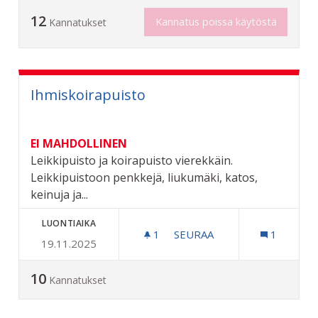
12
Kannatus poissa käytöstä
Kannatukset
Ihmiskoirapuisto
EI MAHDOLLINEN
Leikkipuisto ja koirapuisto vierekkäin.
Leikkipuistoon penkkejä, liukumäki, katos,
keinuja ja...
LUONTIAIKA
1
1 SEURAAJA
SEURAA
1
19.11.2025
IHMISKOIRAPUISTO
10
Kannatukset