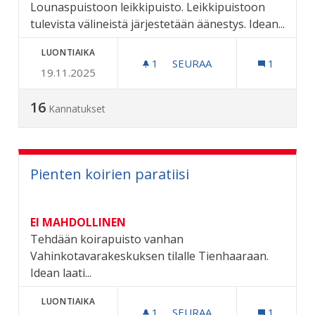
Lounaspuistoon leikkipuisto. Leikkipuistoon
tulevista välineistä järjestetään äänestys. Idean...
LUONTIAIKA
1
1 SEURAAJA
SEURAA
1
19.11.2025
LOUNASPUISTON LEIKKIPA
16
Kannatukset
Pienten koirien paratiisi
EI MAHDOLLINEN
Tehdään koirapuisto vanhan
Vahinkotavarakeskuksen tilalle Tienhaaraan.
Idean laati...
LUONTIAIKA
1
1 SEURAAJA
SEURAA
1