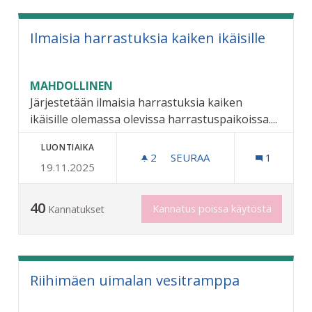
Ilmaisia harrastuksia kaiken ikäisille
MAHDOLLINEN
Järjestetään ilmaisia harrastuksia kaiken
ikäisille olemassa olevissa harrastuspaikoissa....
LUONTIAIKA
2
2 SEURAAJAA
SEURAA
1
19.11.2025
ILMAISIA HARRASTUKSIA KA
40
Kannatus poissa käytöstä
Kannatukset
Riihimäen uimalan vesitramppa