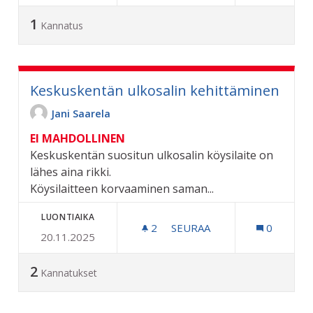
1
Kannatus
Keskuskentän ulkosalin kehittäminen
Jani Saarela
EI MAHDOLLINEN
Keskuskentän suositun ulkosalin köysilaite on
lähes aina rikki.
Köysilaitteen korvaaminen saman...
LUONTIAIKA
2
2 SEURAAJAA
SEURAA
0
20.11.2025
KESKUSKENTÄN ULKOSALI
2
Kannatukset