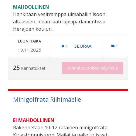
MAHDOLLINEN
Hankitaan vesitramppa uimahallin isoon
altaaseen. Idean laati lapsiparlamentissa
Herajoen koulun...
LUONTIAIKA
1
1 SEURAAJA
SEURAA
1
19.11.2025
RIIHIMÄEN UIMALAN VESI
25
Kannatus poissa käytöstä
Kannatukset
Minigolfrata Riihimäelle
EI MAHDOLLINEN
Rakennetaan 10-12 ratainen minigolfrata
Kirjastonpuistoon. Mailat ja pallot olisivat...