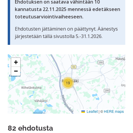
Ehdotuksen on saatava vähintään 10
kannatusta 22.11.2025 mennessä edetäkseen
toteutusarviointivaiheeseen.
Ehdotusten jättäminen on päättynyt. Äänestys
järjestetään tällä sivustolla 5.-31.1.2026.
Seuraavassa elementissä on kartta, joka esittää tämän siv
+
−
19
Leaflet
|
©
HERE maps
82 ehdotusta