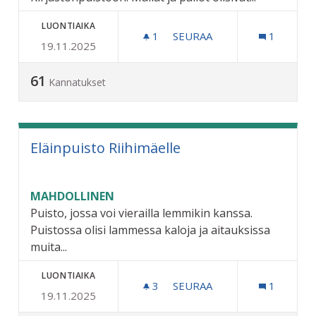
LUONTIAIKA
1
1 SEURAAJA
SEURAA
1
19.11.2025
MINIGOLFRATA RIIHIMÄEL
61
Kannatukset
Eläinpuisto Riihimäelle
MAHDOLLINEN
Puisto, jossa voi vierailla lemmikin kanssa.
Puistossa olisi lammessa kaloja ja aitauksissa
muita...
LUONTIAIKA
3
3 SEURAAJAA
SEURAA
1
19.11.2025
ELÄINPUISTO RIIHIMÄELL