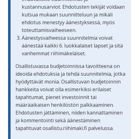
kustannusarviot. Ehdotusten tekijät voidaan
kutsua mukaan suunnitteluun ja mikäli
ehdotus menestyy äänestyksessä, myös
toteuttamisvaiheeseen.
Äänestysvaiheessa suunnitelmia voivat
äänestää kaikki 6. luokkalaiset lapset ja sitä
vanhemmat riihimäkeläiset.
Osallistuvassa budjetoinnissa tavoitteena on
ideoida ehdotuksia ja tehdä suunnitelmia, jotka
hyödyttävät monia. Osallistuvan budjetoinnin
hankkeita voivat olla esimerkiksi erilaiset
tapahtumat, pienet investoinnit tai
määräaikaisen henkilöstön palkkaaminen.
Ehdotusten jättäminen, niiden kannattaminen
ja kommentointi sekä äänestäminen
tapahtuvat osallistu.riihimaki.fi palvelussa.