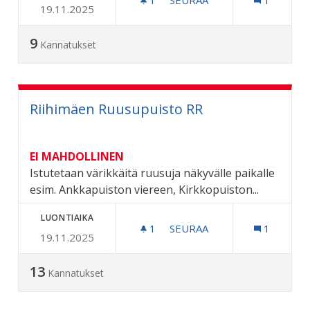
19.11.2025
THE CHILDREN ORGANISA
9
Kannatukset
Riihimäen Ruusupuisto RR
EI MAHDOLLINEN
Istutetaan värikkäitä ruusuja näkyvälle paikalle
esim. Ankkapuiston viereen, Kirkkopuiston...
LUONTIAIKA
1
1 SEURAAJA
SEURAA
1
19.11.2025
RIIHIMÄEN RUUSUPUISTO
13
Kannatukset