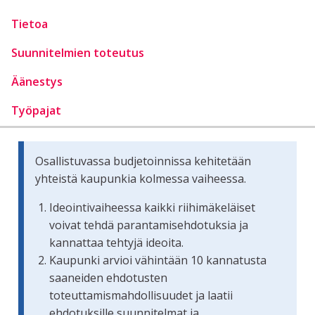
Tietoa
Suunnitelmien toteutus
Äänestys
Työpajat
Osallistuvassa budjetoinnissa kehitetään
yhteistä kaupunkia kolmessa vaiheessa.
Ideointivaiheessa kaikki riihimäkeläiset
voivat tehdä parantamisehdotuksia ja
kannattaa tehtyjä ideoita.
Kaupunki arvioi vähintään 10 kannatusta
saaneiden ehdotusten
toteuttamismahdollisuudet ja laatii
ehdotuksille suunnitelmat ja