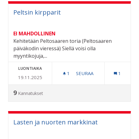
Peltsin kirpparit
EI MAHDOLLINEN
Kehitetään Peltosaaren toria (Peltosaaren
päiväkodin vieressä) Siellä voisi olla
myyntikojuja,...
LUONTIAIKA
1
1 SEURAAJA
SEURAA
1
19.11.2025
PELTSIN KIRPPARIT
9
Kannatukset
Lasten ja nuorten markkinat