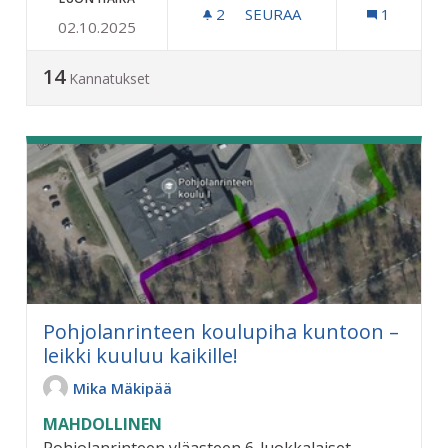
2
2 SEURAAJAA
SEURAA
1
02.10.2025
LAPSILLE AJANVIETTOON
14
Kannatukset
Pohjolanrinteen koulupiha kuntoon –
leikki kuuluu kaikille!
Mika Mäkipää
MAHDOLLINEN