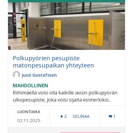
Polkupyörien pesupiste
matonpesupaikan yhteyteen
Jussi Gustafsson
MAHDOLLINEN
Riihimäellä voisi olla kaikille avoin polkupyörän
ulkopesupiste, joka voisi sijaita esimerkiksi...
LUONTIAIKA
2
2 SEURAAJAA
SEURAA
1
02.11.2025
POLKUPYÖRIEN PESUPIST