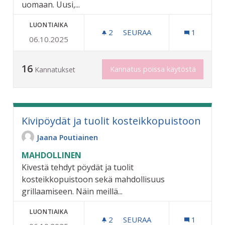
uomaan. Uusi,...
LUONTIAIKA
2
2 SEURAAJAA
SEURAA
1
06.10.2025
JOEN UOMAN YLITTÄVÄ KÄ
16
Kannatus poissa käytöstä
Kannatukset
Kivipöydät ja tuolit kosteikkopuistoon
Jaana Poutiainen
MAHDOLLINEN
Kivestä tehdyt pöydät ja tuolit
kosteikkopuistoon sekä mahdollisuus
grillaamiseen. Näin meillä...
LUONTIAIKA
2
2 SEURAAJAA
SEURAA
1