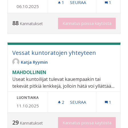
1
1 SEURAAJA
SEURAA
1
06.10.2025
ILTAPÄIVÄÄN VÄLIPALAA 
88
Kannatus poissa käytöstä
Kannatukset
Vessat kuntoratojen yhteyteen
Katja Ryymin
MAHDOLLINEN
Useat kuntoilijat tulevat kauempaakin tai
tekevät pitkiä lenkkejä, jolloin hätä voi yllättää....
LUONTIAIKA
2
2 SEURAAJAA
SEURAA
1
11.10.2025
VESSAT KUNTORATOJEN Y
29
Kannatus poissa käytöstä
Kannatukset