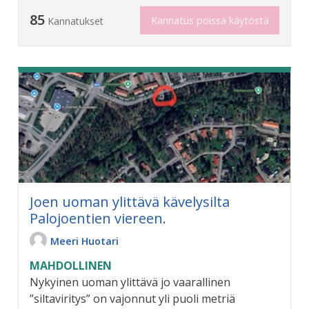
85
Kannatus poissa käytöstä
Kannatukset
Joen uoman ylittävä kävelysilta
Palojoentien viereen.
Meeri Huotari
MAHDOLLINEN
Nykyinen uoman ylittävä jo vaarallinen
”siltaviritys” on vajonnut yli puoli metriä