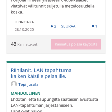
Pohjolanrinteen yläasteen 6-luokkalaiset
viettävät välitunnit suljetulla metsäosuudella,
koska...
LUONTIAIKA
2
2 SEURAAJAA
SEURAA
1
28.10.2025
POHJOLANRINTEEN KOULUP
43
Kannatus poissa käytöstä
Kannatukset
Riihilanit. LAN tapahtuma
kaikenikäisille pelaajille.
Topi Jussila
MAHDOLLINEN
Ehdotan, että kaupungilta saataisiin avustusta
LAN-tapahtuman järjestämiseen.
Lanit ovat paljon...