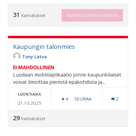
31
Kannatus poissa käytöstä
Kannatukset
Kaupungin talonmies
Tony Latva
EI MAHDOLLINEN
Luodaan mobiiliaplikaatio jonne kaupunkilaiset
voivat ilmoittaa pienistä epäkohdista ja...
LUONTIAIKA
4
4 SEURAAJAA
SEURAA
2
21.10.2025
KAUPUNGIN TALONMIES
29
Kannatukset