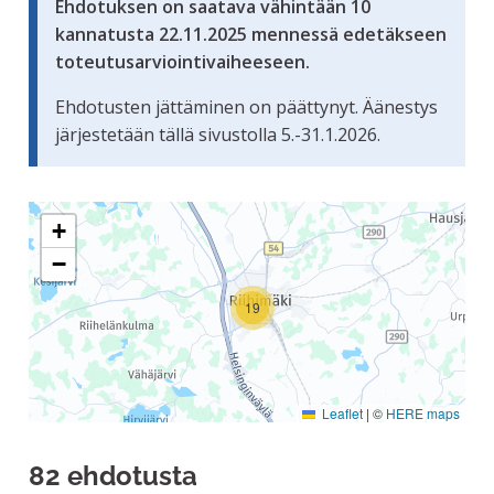
Ehdotuksen on saatava vähintään 10
kannatusta 22.11.2025 mennessä edetäkseen
toteutusarviointivaiheeseen.
Ehdotusten jättäminen on päättynyt. Äänestys
järjestetään tällä sivustolla 5.-31.1.2026.
Seuraavassa elementissä on kartta, joka esittää tämän siv
+
−
19
Leaflet
|
©
HERE maps
82 ehdotusta