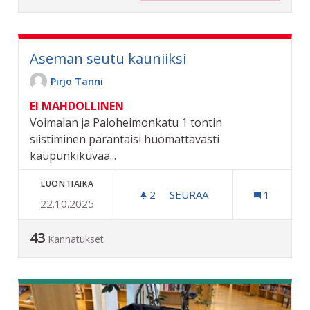
Aseman seutu kauniiksi
Pirjo Tanni
EI MAHDOLLINEN
Voimalan ja Paloheimonkatu 1 tontin
siistiminen parantaisi huomattavasti
kaupunkikuvaa...
LUONTIAIKA
2
2 SEURAAJAA
SEURAA
1
22.10.2025
ASEMAN SEUTU KAUNIIKSI
43
Kannatukset