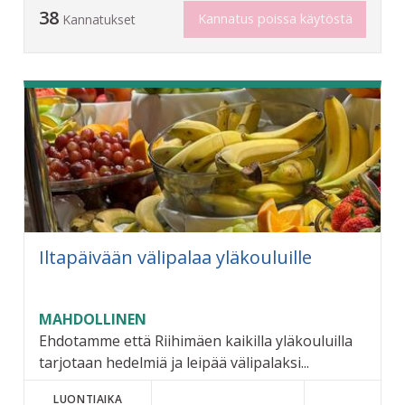
38
Kannatus poissa käytöstä
Kannatukset
Iltapäivään välipalaa yläkouluille
MAHDOLLINEN
Ehdotamme että Riihimäen kaikilla yläkouluilla
tarjotaan hedelmiä ja leipää välipalaksi...
LUONTIAIKA