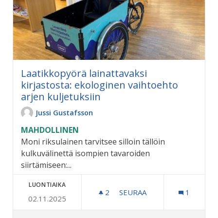
Laatikkopyörä lainattavaksi
kirjastosta: ekologinen vaihtoehto
arjen kuljetuksiin
Jussi Gustafsson
MAHDOLLINEN
Moni riksulainen tarvitsee silloin tällöin
kulkuvälinettä isompien tavaroiden
siirtämiseen:...
LUONTIAIKA
2
2 SEURAAJAA
SEURAA
1
02.11.2025
LAATIKKOPYÖRÄ LAINATTA