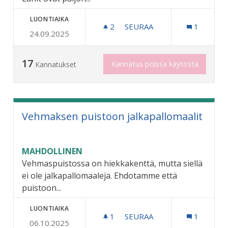
LUONTIAIKA
2
2 SEURAAJAA
SEURAA
1
24.09.2025
RIIHILANIT. LAN TAPAHTUM
17
Kannatus poissa käytöstä
Kannatukset
Vehmaksen puistoon jalkapallomaalit
MAHDOLLINEN
Vehmaspuistossa on hiekkakenttä, mutta siellä
ei ole jalkapallomaaleja. Ehdotamme että
puistoon...
LUONTIAIKA
1
1 SEURAAJA
SEURAA
1
06.10.2025
VEHMAKSEN PUISTOON JA