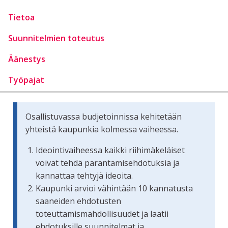
Tietoa
Suunnitelmien toteutus
Äänestys
Työpajat
Osallistuvassa budjetoinnissa kehitetään
yhteistä kaupunkia kolmessa vaiheessa.
Ideointivaiheessa kaikki riihimäkeläiset
voivat tehdä parantamisehdotuksia ja
kannattaa tehtyjä ideoita.
Kaupunki arvioi vähintään 10 kannatusta
saaneiden ehdotusten
toteuttamismahdollisuudet ja laatii
ehdotuksille suunnitelmat ja