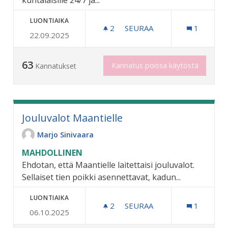
LUONTIAIKA
2
2 SEURAAJAA
SEURAA
1
22.09.2025
JALKAPRÄSSI KESKUSURH
63
Kannatus poissa käytöstä
Kannatukset
Jouluvalot Maantielle
Marjo Sinivaara
MAHDOLLINEN
Ehdotan, että Maantielle laitettaisi jouluvalot.
Sellaiset tien poikki asennettavat, kadun...
LUONTIAIKA
2
2 SEURAAJAA
SEURAA
1
06.10.2025
JOULUVALOT MAANTIELLE