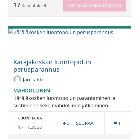
17
Kannatus poissa käytöstä
Kannatukset
Käräjäkosken luontopolun
perusparannus
Jari Lahti
MAHDOLLINEN
Käräjäkosken luontopolun parantaminen ja
siistiminen sekä mahdollinen jatkaminen...
LUONTIAIKA
3
3 SEURAAJAA
SEURAA
1
17.11.2025
KÄRÄJÄKOSKEN LUONTOP