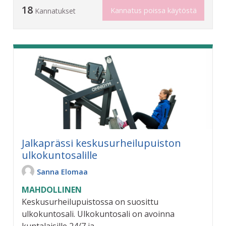
18
Kannatus poissa käytöstä
Kannatukset
Jalkaprässi keskusurheilupuiston
ulkokuntosalille
Sanna Elomaa
MAHDOLLINEN
Keskusurheilupuistossa on suosittu
ulkokuntosali. Ulkokuntosali on avoinna
kuntalaisille 24/7 ja...