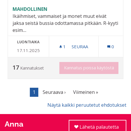
MAHDOLLINEN
Ikäihmiset, vammaiset ja monet muut eivät
jaksa seistä bussia odottamassa pitkään. R-kyyti
esim....
LUONTIAIKA
1
1 SEURAAJA
SEURAA
0
17.11.2025
PENKIT LINJA-AUTOPYSÄKE
17
Kannatus poissa käytöstä
Kannatukset
1
Seuraava ›
Viimeinen »
Näytä kaikki peruutetut ehdotukset
Anna
Lähetä palautetta