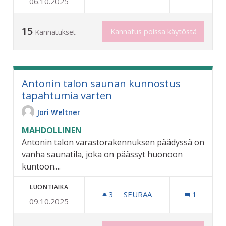
06.10.2025
KIVIPÖYDÄT JA TUOLIT K
15
Kannatus poissa käytöstä
Kannatukset
Antonin talon saunan kunnostus
tapahtumia varten
Jori Weltner
MAHDOLLINEN
Antonin talon varastorakennuksen päädyssä on
vanha saunatila, joka on päässyt huonoon
kuntoon....
LUONTIAIKA
3
3 SEURAAJAA
SEURAA
1
09.10.2025
ANTONIN TALON SAUNAN 