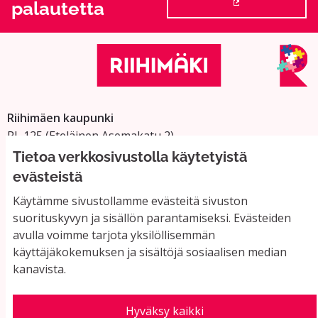
palautetta
(Ulkoinen linkki
Riihimäen kaupunki
PL 125 (Eteläinen Asemakatu 2)
11101 Riihimäki
Tietoa verkkosivustolla käytetyistä
Vaihde: 019 758 4000
evästeistä
Sähköpostiosoitteet:
Käytämme sivustollamme evästeitä sivuston
etunimi.sukunimi@riihimaki.fi
suorituskyvyn ja sisällön parantamiseksi. Evästeiden
avulla voimme tarjota yksilöllisemmän
käyttäjäkokemuksen ja sisältöjä sosiaalisen median
Yhteystiedot ja usein kysyttyä
kanavista.
Käyttöehdot
Tietosuojaseloste
Saavutettavuus
Hyväksy kaikki