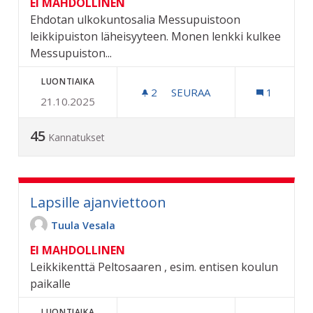
EI MAHDOLLINEN
Ehdotan ulkokuntosalia Messupuistoon
leikkipuiston läheisyyteen. Monen lenkki kulkee
Messupuiston...
LUONTIAIKA
2
2 SEURAAJAA
SEURAA
1
21.10.2025
ULKOKUNTOSALI MESSUP
45
Kannatukset
Lapsille ajanviettoon
Tuula Vesala
EI MAHDOLLINEN
Leikkikenttä Peltosaaren , esim. entisen koulun
paikalle
LUONTIAIKA