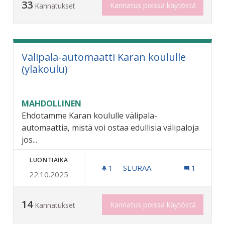
33
Kannatus poissa käytöstä
Kannatukset
Välipala-automaatti Karan koululle
(yläkoulu)
MAHDOLLINEN
Ehdotamme Karan koululle välipala-
automaattia, mistä voi ostaa edullisia välipaloja
jos...
LUONTIAIKA
1
1 SEURAAJA
SEURAA
1
22.10.2025
VÄLIPALA-AUTOMAATTI KA
14
Kannatus poissa käytöstä
Kannatukset