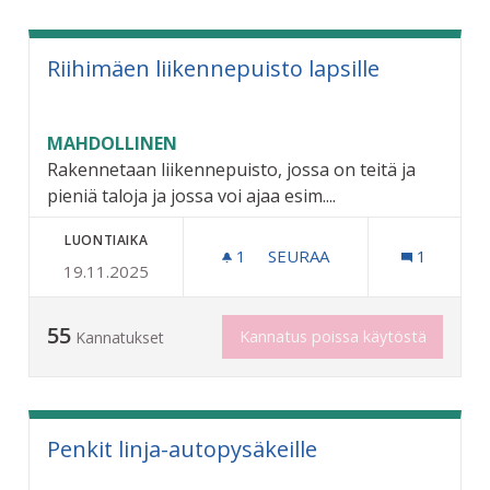
Riihimäen liikennepuisto lapsille
MAHDOLLINEN
Rakennetaan liikennepuisto, jossa on teitä ja
pieniä taloja ja jossa voi ajaa esim....
LUONTIAIKA
1
1 SEURAAJA
SEURAA
1
19.11.2025
RIIHIMÄEN LIIKENNEPUIST
55
Kannatus poissa käytöstä
Kannatukset
Penkit linja-autopysäkeille