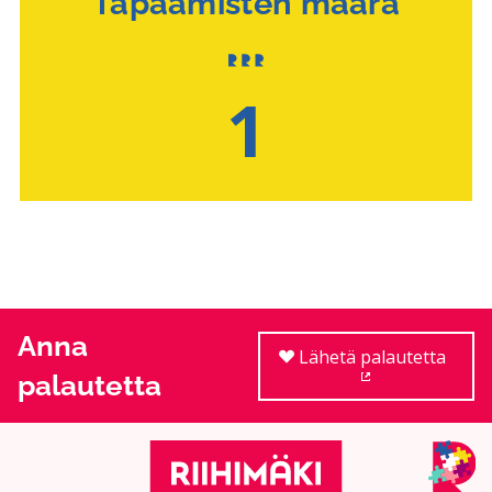
Tapaamisten määrä
1
Anna
Lähetä palautetta
palautetta
(Ulkoinen linkki