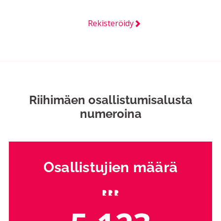
Rekisteröidy
Riihimäen osallistumisalusta
numeroina
Osallistujien määrä