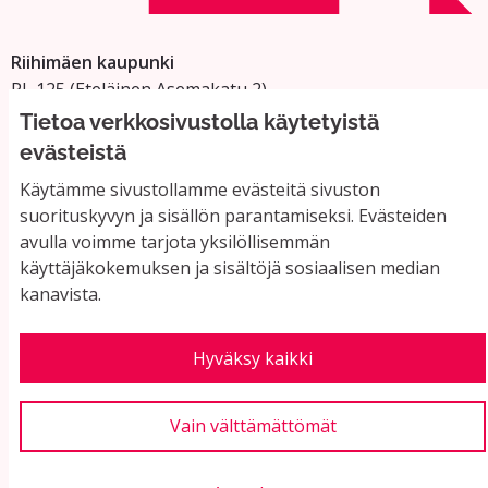
Riihimäen kaupunki
PL 125 (Eteläinen Asemakatu 2)
11101 Riihimäki
Tietoa verkkosivustolla käytetyistä
Vaihde: 019 758 4000
evästeistä
Sähköpostiosoitteet:
Käytämme sivustollamme evästeitä sivuston
etunimi.sukunimi@riihimaki.fi
suorituskyvyn ja sisällön parantamiseksi. Evästeiden
avulla voimme tarjota yksilöllisemmän
käyttäjäkokemuksen ja sisältöjä sosiaalisen median
Yhteystiedot ja usein kysyttyä
kanavista.
Käyttöehdot
Tietosuojaseloste
Saavutettavuus
Hyväksy kaikki
Evästeasetukset
Vain välttämättömät