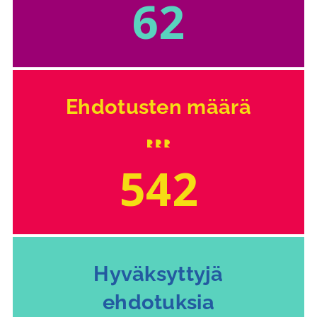
62
Ehdotusten määrä
542
Hyväksyttyjä
ehdotuksia