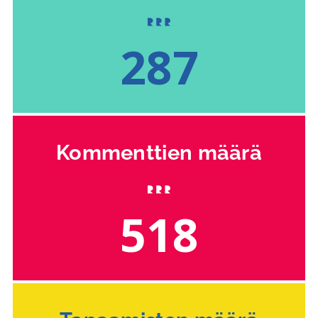
287
Kommenttien määrä
518