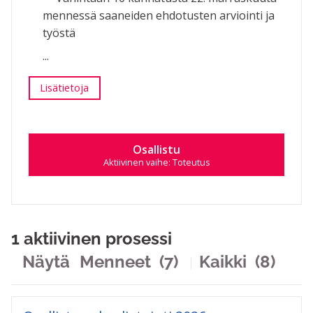
mennessä saaneiden ehdotusten arviointi ja
työstä
...
Osallistuva budjetointi 2026
Lisätietoja
Osallistu prosessiin Osallistuva 
Osallistu
Aktiivinen vaihe: Toteutus
1 aktiivinen prosessi
Näytä
Menneet
(7)
Kaikki
(8)