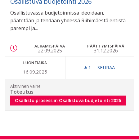
Osallistuva budjetointi 2026
Osallistuvassa budjetoinnissa ideoidaan,
päätetään ja tehdään yhdessä Riihimäestä entistä
parempi ja...
ALKAMISPÄIVÄ
PÄÄTTYMISPÄIVÄ
22.09.2025
31.12.2026
LUONTIAIKA
1
1 SEURAAJA
SEURAA
16.09.2025
OSALLISTUVA BU
Aktiivinen vaihe:
Toteutus
Osallistu prosessiin Osallistuva budjetointi 2026
Osallistu prosessiin Osallistuva budjetointi 2026