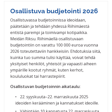
Osallistuva budjetointi 2026
Osallistuvassa budjetoinnissa ideoidaan,
päätetään ja tehdään yhdessä Riihimäestä
entistä parempi ja toimivampi kotipaikka.
Meidän Riksu. Riihimäellä osallistuvaan
budjetointiin on varattu 100 000 euroa vuonna
2026 toteutettaviin hankkeisiin. Ehdotuksia siitä,
kuinka tuo summa tulisi käyttää, voivat tehdä
yksityiset henkilöt, yhteisöt ja vapaasti aiheen
ympärille kootut ryhmät, kuten kerhot,
koululuokat tai harrastepiirit.
Osallistuvan budjetoinnin aikataulu:
22. syyskuuta–22. marraskuuta 2025
ideoiden kerääminen ja kannatukset ideoille.
Vähintään 10 kannatusta 22. marraskuuta