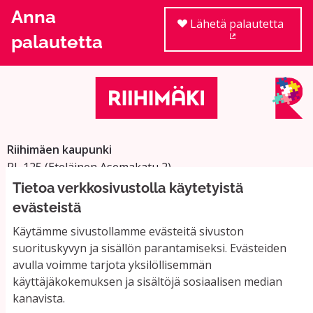
Anna
Lähetä palautetta
palautetta
(Ulkoinen linkki
Riihimäen kaupunki
PL 125 (Eteläinen Asemakatu 2)
11101 Riihimäki
Tietoa verkkosivustolla käytetyistä
Vaihde: 019 758 4000
evästeistä
Sähköpostiosoitteet:
Käytämme sivustollamme evästeitä sivuston
etunimi.sukunimi@riihimaki.fi
suorituskyvyn ja sisällön parantamiseksi. Evästeiden
avulla voimme tarjota yksilöllisemmän
käyttäjäkokemuksen ja sisältöjä sosiaalisen median
Yhteystiedot ja usein kysyttyä
kanavista.
Käyttöehdot