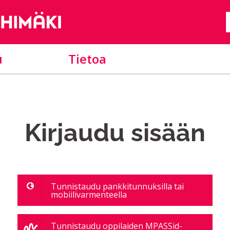
u
Tietoa
Kirjaudu sisään
Tunnistaudu pankkitunnuksilla tai
mobiilivarmenteella
Tunnistaudu oppilaiden MPASSid-