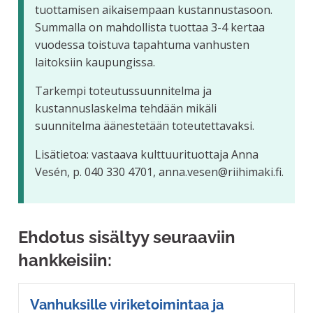
tuottamisen aikaisempaan kustannustasoon.
Summalla on mahdollista tuottaa 3-4 kertaa
vuodessa toistuva tapahtuma vanhusten
laitoksiin kaupungissa.
Tarkempi toteutussuunnitelma ja
kustannuslaskelma tehdään mikäli
suunnitelma äänestetään toteutettavaksi.
Lisätietoa: vastaava kulttuurituottaja Anna
Vesén, p. 040 330 4701, anna.vesen@riihimaki.fi.
Ehdotus sisältyy seuraaviin
hankkeisiin:
Vanhuksille viriketoimintaa ja