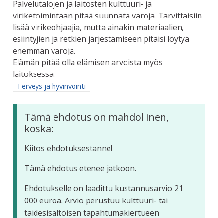
Palvelutalojen ja laitosten kulttuuri- ja
viriketoimintaan pitää suunnata varoja. Tarvittaisiin
lisää virikeohjaajia, mutta ainakin materiaalien,
esiintyjien ja retkien järjestämiseen pitäisi löytyä
enemmän varoja.
Elämän pitää olla elämisen arvoista myös
laitoksessa.
Rajaa tulokset aihepiirin mukaan: Terveys ja hyvinvointi
Terveys ja hyvinvointi
Tämä ehdotus on mahdollinen,
koska:
Kiitos ehdotuksestanne!
Tämä ehdotus etenee jatkoon.
Ehdotukselle on laadittu kustannusarvio 21
000 euroa. Arvio perustuu kulttuuri- tai
taidesisältöisen tapahtumakiertueen