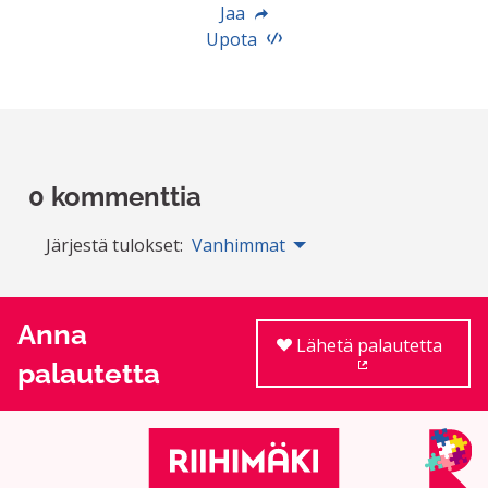
Jaa
Upota
0 kommenttia
Järjestä tulokset:
Vanhimmat
Anna
Lähetä palautetta
palautetta
(Ulkoinen linkki