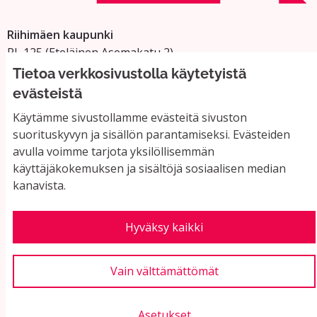
Riihimäen kaupunki
PL 125 (Eteläinen Asemakatu 2)
11101 Riihimäki
Tietoa verkkosivustolla käytetyistä
Vaihde: 019 758 4000
evästeistä
Sähköpostiosoitteet:
Käytämme sivustollamme evästeitä sivuston
etunimi.sukunimi@riihimaki.fi
suorituskyvyn ja sisällön parantamiseksi. Evästeiden
avulla voimme tarjota yksilöllisemmän
käyttäjäkokemuksen ja sisältöjä sosiaalisen median
Yhteystiedot ja usein kysyttyä
kanavista.
Käyttöehdot
Tietosuojaseloste
Saavutettavuus
Hyväksy kaikki
Evästeasetukset
Vain välttämättömät
Asetukset