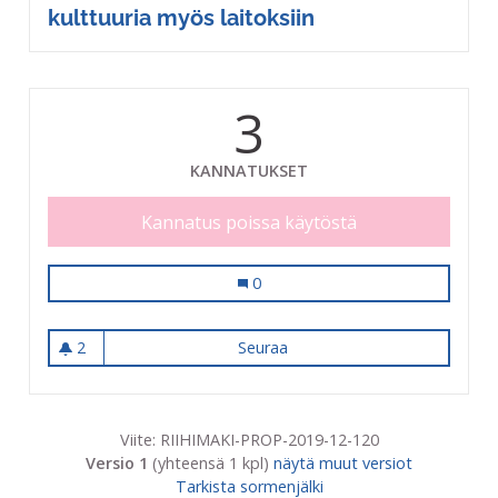
kulttuuria myös laitoksiin
3
KANNATUKSET
Kannatus poissa käytöstä
Vanhuksille viriketoimintaa ja kulttu
0
2
Seuraa
Vanhuksille viriketoimintaa ja
2 seuraajaa
Viite: RIIHIMAKI-PROP-2019-12-120
Versio 1
(yhteensä 1 kpl)
näytä muut versiot
Tarkista sormenjälki