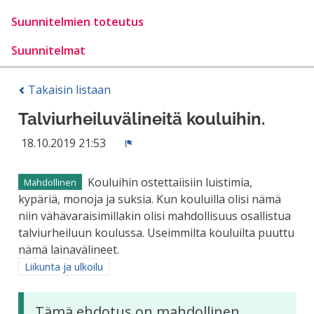
Suunnitelmien toteutus
Suunnitelmat
Takaisin listaan
Talviurheiluvälineitä kouluihin.
18.10.2019 21:53
Ilmoita
Kouluihin ostettaiisiin luistimia,
Mahdollinen
kypäriä, monoja ja suksia. Kun kouluilla olisi nämä
niin vähävaraisimillakin olisi mahdollisuus osallistua
talviurheiluun koulussa. Useimmilta kouluilta puuttu
nämä lainavälineet.
Rajaa tulokset aihepiirin mukaan: Liikunta ja ulkoilu
Liikunta ja ulkoilu
Tämä ehdotus on mahdollinen,