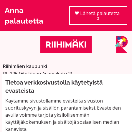
Anna
Lähetä palautetta
palautetta
(Ulkoinen linkki
Riihimäen kaupunki
PL 125 (Eteläinen Asemakatu 2)
11101 Riihimäki
Tietoa verkkosivustolla käytetyistä
Vaihde: 019 758 4000
evästeistä
Sähköpostiosoitteet:
Käytämme sivustollamme evästeitä sivuston
etunimi.sukunimi@riihimaki.fi
suorituskyvyn ja sisällön parantamiseksi. Evästeiden
avulla voimme tarjota yksilöllisemmän
käyttäjäkokemuksen ja sisältöjä sosiaalisen median
Yhteystiedot ja usein kysyttyä
kanavista.
Käyttöehdot