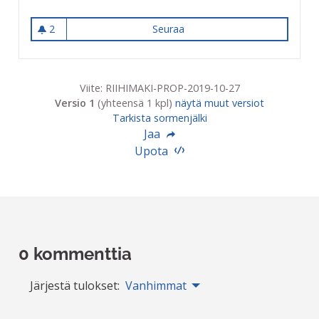
2
Seuraa
Talviurheiluvälineitä kouluihin
2 seuraajaa
Viite: RIIHIMAKI-PROP-2019-10-27
Versio 1
(yhteensä 1 kpl)
näytä muut versiot
Tarkista sormenjälki
Jaa
Upota
0 kommenttia
Järjestä tulokset:
Vanhimmat