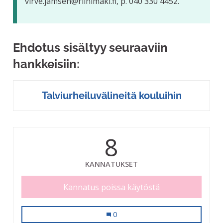
virve.jamsen@riihimaki.fi, p. 040 330 4452.
Ehdotus sisältyy seuraaviin
hankkeisiin:
Talviurheiluvälineitä kouluihin
8
KANNATUKSET
Kannatus poissa käytöstä
Talviurheiluvälineitä kouluihin.
0