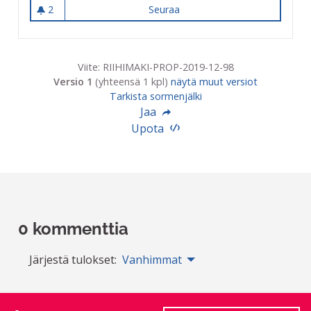
2
Seuraa
Liikuntapuiston kuntolaite
2 seuraajaa
Viite: RIIHIMAKI-PROP-2019-12-98
Versio 1
(yhteensä 1 kpl)
näytä muut versiot
Tarkista sormenjälki
Jaa
Upota
0 kommenttia
Järjestä tulokset:
Vanhimmat