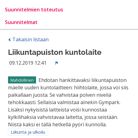
Suunnitelmien toteutus
Suunnitelmat
Takaisin listaan
Liikuntapuiston kuntolaite
09.12.2019 12:41
Ilmoita
Ehdotan hankittavaksi liikuntapuiston
Mahdollinen
mäelle uuden kuntolaitteen: hiihtolaite, jossa voi siis
paikallaan juosta. Se vahvistaa polven niveliä
tehokkaasti. Sellaisia valmistaa ainekin Gympark.
Lisäksi nykyisistä laitteista voisi kunnostaa
kylkilihaksia vahvistavaa laitetta, jossa seistään.
Niistä kaksi ei tällä hetkellä pyöri kunnolla.
Rajaa tulokset aihepiirin mukaan: Liikunta ja ulkoilu
Liikunta ja ulkoilu