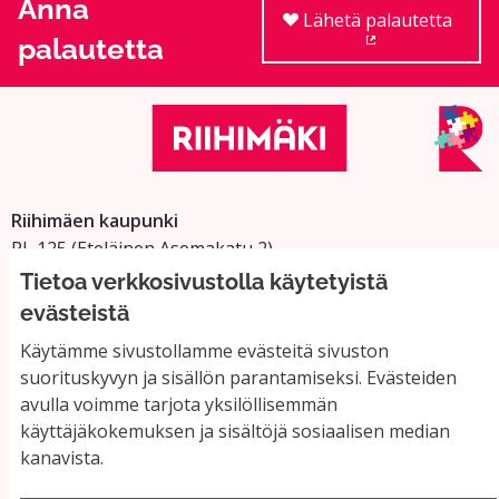
Anna
Lähetä palautetta
palautetta
(Ulkoinen linkki
Riihimäen kaupunki
PL 125 (Eteläinen Asemakatu 2)
11101 Riihimäki
Tietoa verkkosivustolla käytetyistä
Vaihde: 019 758 4000
evästeistä
Sähköpostiosoitteet:
Käytämme sivustollamme evästeitä sivuston
etunimi.sukunimi@riihimaki.fi
suorituskyvyn ja sisällön parantamiseksi. Evästeiden
avulla voimme tarjota yksilöllisemmän
käyttäjäkokemuksen ja sisältöjä sosiaalisen median
Yhteystiedot ja usein kysyttyä
kanavista.
Käyttöehdot
Tietosuojaseloste