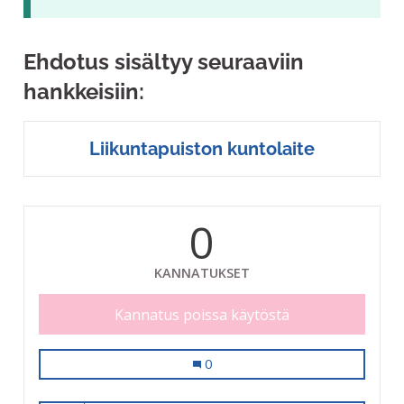
Ehdotus sisältyy seuraaviin
hankkeisiin:
Liikuntapuiston kuntolaite
0
KANNATUKSET
Kannatus poissa käytöstä
Liikuntapuiston kuntolaite
0