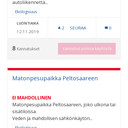
autoliikennettä...
Rajaa tulokset aihepiirin mukaan: Ekologisuus
Ekologisuus
LUONTIAIKA
2
2 SEURAAJAA
SEURAA
0
12.11.2019
MAKSUTTOMAN JOUKKOLIIK
8
Kannatus poissa käytöstä
Kannatukset
Matonpesupaikka Peltosaareen
EI MAHDOLLINEN
Matonpesupaikka Peltosaareen, joko ulkona tai
sisätiloissa.
Veden ja mahdollisen sähkönkäytön...
Rajaa tulokset aihepiirin mukaan: Ekologisuus
Ekologisuus