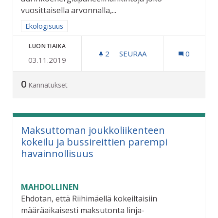
vuosittaisella arvonnalla,...
Rajaa tulokset aihepiirin mukaan: Ekologisuus
Ekologisuus
LUONTIAIKA
2
2 SEURAAJAA
SEURAA
0
03.11.2019
AURINKOENERGIAPANEELEI
0
Kannatukset
Maksuttoman joukkoliikenteen
kokeilu ja bussireittien parempi
havainnollisuus
MAHDOLLINEN
Ehdotan, että Riihimäellä kokeiltaisiin
määräaikaisesti maksutonta linja-