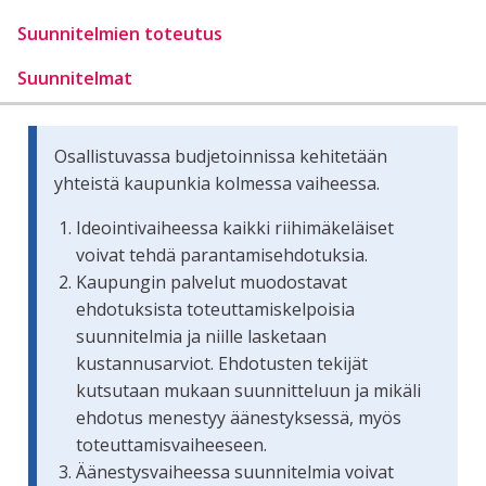
Suunnitelmien toteutus
Suunnitelmat
Osallistuvassa budjetoinnissa kehitetään
yhteistä kaupunkia kolmessa vaiheessa.
Ideointivaiheessa kaikki riihimäkeläiset
voivat tehdä parantamisehdotuksia.
Kaupungin palvelut muodostavat
ehdotuksista toteuttamiskelpoisia
suunnitelmia ja niille lasketaan
kustannusarviot. Ehdotusten tekijät
kutsutaan mukaan suunnitteluun ja mikäli
ehdotus menestyy äänestyksessä, myös
toteuttamisvaiheeseen.
Äänestysvaiheessa suunnitelmia voivat