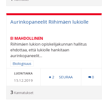
Aurinkopaneelit Riihimäen lukiolle
EI MAHDOLLINEN
Riihimäen lukion opiskelijakunnan hallitus
ehdottaa, että lukiolle hankitaan
aurinkopaneelit....
Rajaa tulokset aihepiirin mukaan: Ekologisuus
Ekologisuus
LUONTIAIKA
2
2 SEURAAJAA
SEURAA
0
15.12.2019
AURINKOPANEELIT RIIHIM
3
Kannatukset