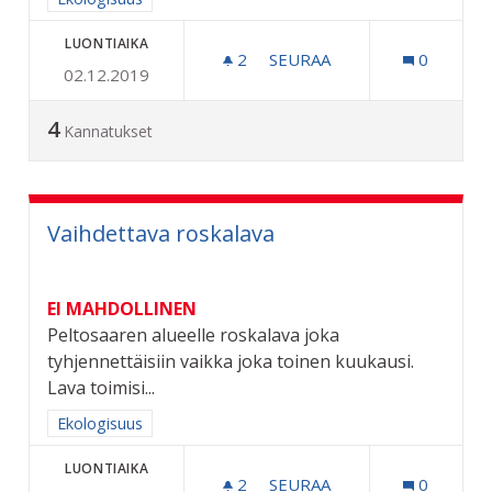
LUONTIAIKA
2
2 SEURAAJAA
SEURAA
0
02.12.2019
MATONPESUPAIKKA PELT
4
Kannatukset
Vaihdettava roskalava
EI MAHDOLLINEN
Peltosaaren alueelle roskalava joka
tyhjennettäisiin vaikka joka toinen kuukausi.
Lava toimisi...
Rajaa tulokset aihepiirin mukaan: Ekologisuus
Ekologisuus
LUONTIAIKA
2
2 SEURAAJAA
SEURAA
0