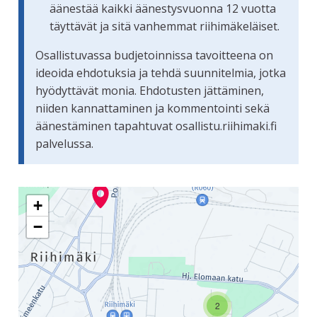
äänestää kaikki äänestysvuonna 12 vuotta
täyttävät ja sitä vanhemmat riihimäkeläiset.
Osallistuvassa budjetoinnissa tavoitteena on
ideoida ehdotuksia ja tehdä suunnitelmia, jotka
hyödyttävät monia. Ehdotusten jättäminen,
niiden kannattaminen ja kommentointi sekä
äänestäminen tapahtuvat osallistu.riihimaki.fi
palvelussa.
Seuraavassa elementissä on kartta, joka esittää tämän siv
+
−
2