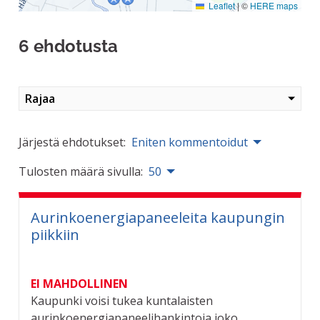
Leaflet
|
©
HERE maps
6 ehdotusta
Rajaa
Järjestä ehdotukset:
Eniten kommentoidut
Tulosten määrä sivulla:
50
Aurinkoenergiapaneeleita kaupungin
piikkiin
EI MAHDOLLINEN
Kaupunki voisi tukea kuntalaisten
aurinkoenergiapaneelihankintoja joko