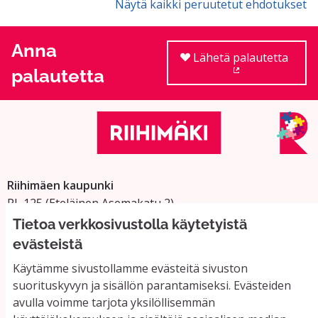
Näytä kaikki peruutetut ehdotukset
Anna
Lähetä palautetta
palautetta
(Ulkoinen linkki
Riihimäen kaupunki
PL 125 (Eteläinen Asemakatu 2)
11101 Riihimäki
Tietoa verkkosivustolla käytetyistä
Vaihde: 019 758 4000
evästeistä
Sähköpostiosoitteet:
Käytämme sivustollamme evästeitä sivuston
etunimi.sukunimi@riihimaki.fi
suorituskyvyn ja sisällön parantamiseksi. Evästeiden
avulla voimme tarjota yksilöllisemmän