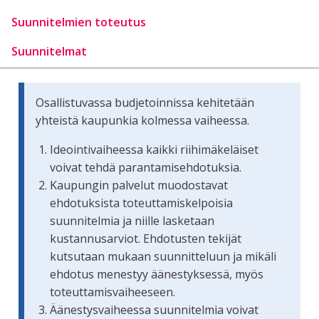
Suunnitelmien toteutus
Suunnitelmat
Osallistuvassa budjetoinnissa kehitetään
yhteistä kaupunkia kolmessa vaiheessa.
Ideointivaiheessa kaikki riihimäkeläiset
voivat tehdä parantamisehdotuksia.
Kaupungin palvelut muodostavat
ehdotuksista toteuttamiskelpoisia
suunnitelmia ja niille lasketaan
kustannusarviot. Ehdotusten tekijät
kutsutaan mukaan suunnitteluun ja mikäli
ehdotus menestyy äänestyksessä, myös
toteuttamisvaiheeseen.
Äänestysvaiheessa suunnitelmia voivat