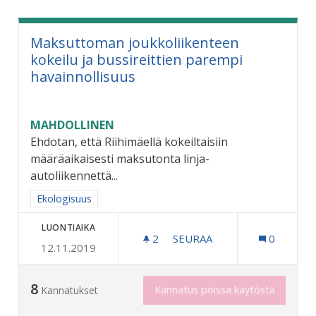
Maksuttoman joukkoliikenteen
kokeilu ja bussireittien parempi
havainnollisuus
MAHDOLLINEN
Ehdotan, että Riihimäellä kokeiltaisiin
määräaikaisesti maksutonta linja-
autoliikennettä...
Rajaa tulokset aihepiirin mukaan: Ekologisuus
Ekologisuus
LUONTIAIKA
2
2 SEURAAJAA
SEURAA
0
12.11.2019
MAKSUTTOMAN JOUKKOLIIK
8
Kannatus poissa käytöstä
Kannatukset