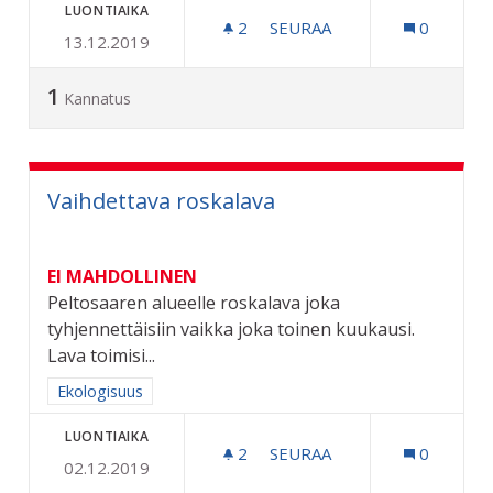
LUONTIAIKA
2
2 SEURAAJAA
SEURAA
0
13.12.2019
MAKSUTTOMAT BUSSIMATK
1
Kannatus
Vaihdettava roskalava
EI MAHDOLLINEN
Peltosaaren alueelle roskalava joka
tyhjennettäisiin vaikka joka toinen kuukausi.
Lava toimisi...
Rajaa tulokset aihepiirin mukaan: Ekologisuus
Ekologisuus
LUONTIAIKA
2
2 SEURAAJAA
SEURAA
0
02.12.2019
VAIHDETTAVA ROSKALAVA