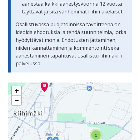
äänestää kaikki äänestysvuonna 12 vuotta
täyttävät ja sitä vanhemmat riihimäkeläiset.
Osallistuvassa budjetoinnissa tavoitteena on
ideoida ehdotuksia ja tehdä suunnitelmia, jotka
hyödyttävät monia. Ehdotusten jättäminen,
niiden kannattaminen ja kommentointi sekä
äänestäminen tapahtuvat osallistu.riihimaki.fi
palvelussa.
Seuraavassa elementissä on kartta, joka esittää tämän siv
+
−
2