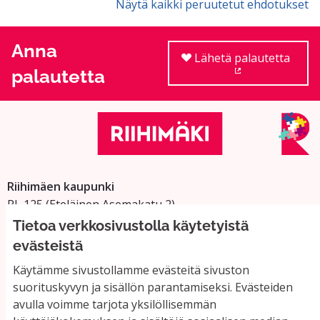
Näytä kaikki peruutetut ehdotukset
Anna
Lähetä palautetta
palautetta
(Ulkoinen linkki
Riihimäen kaupunki
PL 125 (Eteläinen Asemakatu 2)
11101 Riihimäki
Tietoa verkkosivustolla käytetyistä
Vaihde: 019 758 4000
evästeistä
Sähköpostiosoitteet:
Käytämme sivustollamme evästeitä sivuston
etunimi.sukunimi@riihimaki.fi
suorituskyvyn ja sisällön parantamiseksi. Evästeiden
avulla voimme tarjota yksilöllisemmän