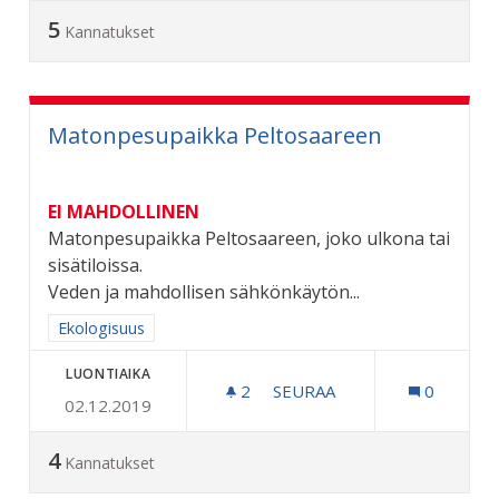
5
Kannatukset
Matonpesupaikka Peltosaareen
EI MAHDOLLINEN
Matonpesupaikka Peltosaareen, joko ulkona tai
sisätiloissa.
Veden ja mahdollisen sähkönkäytön...
Rajaa tulokset aihepiirin mukaan: Ekologisuus
Ekologisuus
LUONTIAIKA
2
2 SEURAAJAA
SEURAA
0
02.12.2019
MATONPESUPAIKKA PELT
4
Kannatukset