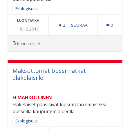
Rajaa tulokset aihepiirin mukaan: Ekologisuus
Ekologisuus
LUONTIAIKA
2
2 SEURAAJAA
SEURAA
0
15.12.2019
AURINKOPANEELIT RIIHIM
3
Kannatukset
Maksuttomat bussimatkat
eläkeläisille
EI MAHDOLLINEN
Eläkeläiset pääsisivät kulkemaan ilmaiseksi
busseilla kaupungin alueella.
Rajaa tulokset aihepiirin mukaan: Ekologisuus
Ekologisuus