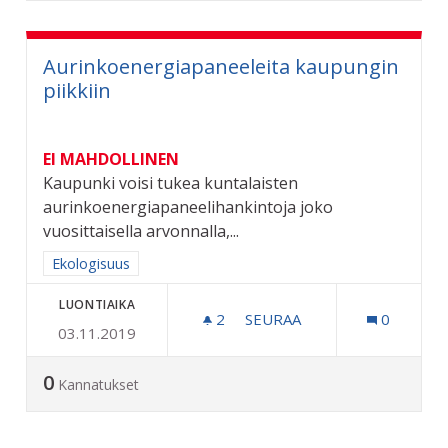
Aurinkoenergiapaneeleita kaupungin
piikkiin
EI MAHDOLLINEN
Kaupunki voisi tukea kuntalaisten
aurinkoenergiapaneelihankintoja joko
vuosittaisella arvonnalla,...
Rajaa tulokset aihepiirin mukaan: Ekologisuus
Ekologisuus
LUONTIAIKA
2
2 SEURAAJAA
SEURAA
0
03.11.2019
AURINKOENERGIAPANEELEI
0
Kannatukset