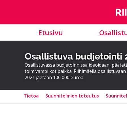
Etusivu
Osallist
Osallistuva budjetointi
Osallistuvassa budjetoinnissa ideoidaan, päätet
toimivampi kotipaikka. Riihimäellä osallistuvaan 
2021 jaetaan 100 000 euroa.
Tietoa
Suunnitelmien toteutus
Suunnite