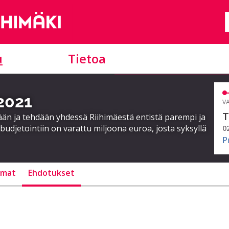
u
Tietoa
 2021
VA
T
ään ja tehdään yhdessä Riihimäestä entistä parempi ja
budjetointiin on varattu miljoona euroa, josta syksyllä
0
P
lmat
Ehdotukset