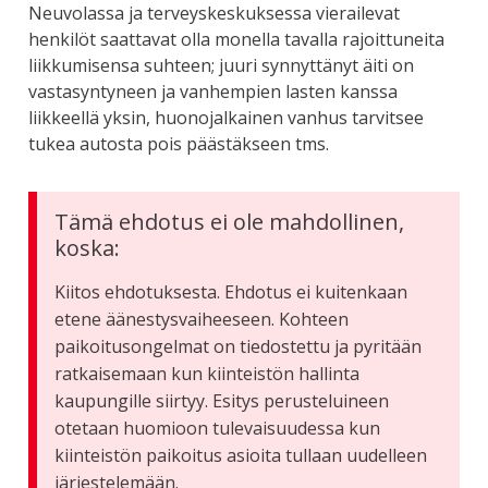
Neuvolassa ja terveyskeskuksessa vierailevat
henkilöt saattavat olla monella tavalla rajoittuneita
liikkumisensa suhteen; juuri synnyttänyt äiti on
vastasyntyneen ja vanhempien lasten kanssa
liikkeellä yksin, huonojalkainen vanhus tarvitsee
tukea autosta pois päästäkseen tms.
Tämä ehdotus ei ole mahdollinen,
koska:
Kiitos ehdotuksesta. Ehdotus ei kuitenkaan
etene äänestysvaiheeseen. Kohteen
paikoitusongelmat on tiedostettu ja pyritään
ratkaisemaan kun kiinteistön hallinta
kaupungille siirtyy. Esitys perusteluineen
otetaan huomioon tulevaisuudessa kun
kiinteistön paikoitus asioita tullaan uudelleen
järjestelemään.