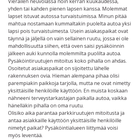
Vierailen neuvolassa noin kerran kuukaudessa,
yhden tai kahden pienen lapsen kanssa. Molemmat
lapset istuvat autossa turvaistuimissa. Minun pitää
mahtua nostamaan kummaltakin puolelta autoa yksi
lapsi pois turvaistuimesta. Usein asiakaspaikat ovat
täynnä ja jäljellä on vain sellainen ruutu, jossa ei ole
mahdollisuutta siihen, että oven saisi pysäköinnin
jälkeen auki kunnolla molemmilta puolilta autoa.
Pysäköintiruutujen mitoitus koko pihalla on ahdas.
Osoitetut asiakaspaikat on sijoitettu lähelle
rakennuksen ovia. Hieman alempana pihaa olisi
parempiakin paikkoja tarjolla, mutta ne ovat nimetty
yksittäisille henkilöille käyttöön. En muista koskaan
nähneeni terveystarkastajan paikalla autoa, vaikka
hänelläkin pihalla on oma ruutu.
Olisiko aika parantaa parkkiruutujen mitoitusta ja
antaa asiakkaille käyttöön yksittäisille henkilöille
nimetyt paikat? Pysäköintialueen liittymää voisi
myös leventää.