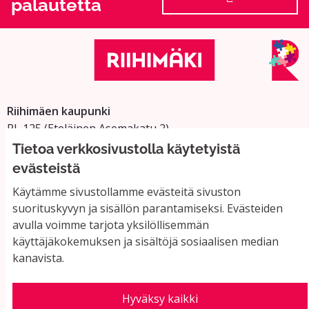
palautetta
(Ulkoinen linkki
Riihimäen kaupunki
PL 125 (Eteläinen Asemakatu 2)
11101 Riihimäki
Tietoa verkkosivustolla käytetyistä
Vaihde: 019 758 4000
evästeistä
Sähköpostiosoitteet:
Käytämme sivustollamme evästeitä sivuston
etunimi.sukunimi@riihimaki.fi
suorituskyvyn ja sisällön parantamiseksi. Evästeiden
avulla voimme tarjota yksilöllisemmän
käyttäjäkokemuksen ja sisältöjä sosiaalisen median
Yhteystiedot ja usein kysyttyä
kanavista.
Käyttöehdot
Tietosuojaseloste
Saavutettavuus
Hyväksy kaikki