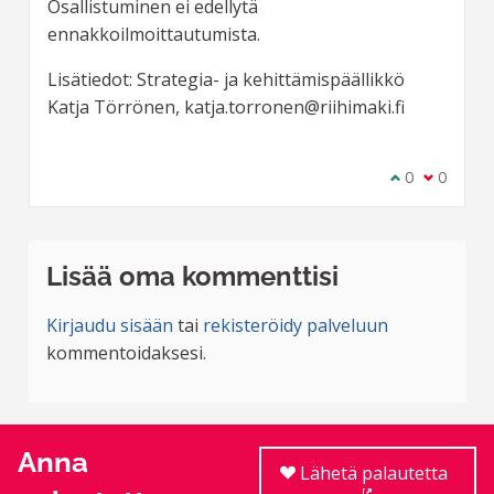
Osallistuminen ei edellytä
ennakkoilmoittautumista.
Lisätiedot: Strategia- ja kehittämispäällikkö
Katja Törrönen, katja.torronen@riihimaki.fi
Olen samaa m
0
Olen eri 
0
Lisää oma kommenttisi
Kirjaudu sisään
tai
rekisteröidy palveluun
kommentoidaksesi.
Anna
Lähetä palautetta