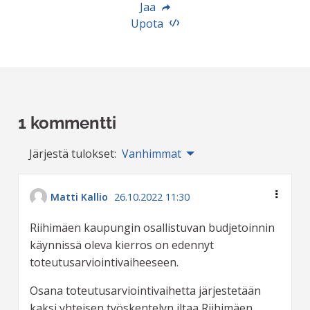
Jaa
Upota
1 kommentti
Järjestä tulokset:
Vanhimmat
Matti Kallio
26.10.2022 11:30
Riihimäen kaupungin osallistuvan budjetoinnin
käynnissä oleva kierros on edennyt
toteutusarviointivaiheeseen.
Osana toteutusarviointivaihetta järjestetään
kaksi yhteisen työskentelyn iltaa Riihimäen