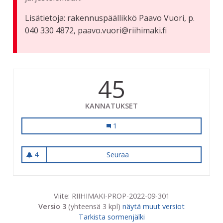
Lisätietoja: rakennuspäällikkö Paavo Vuori, p.
040 330 4872, paavo.vuori@riihimaki.fi
45
KANNATUKSET
Terveyskeskuksen (neuvola) parkki
1
4
Seuraa
Terveyskeskuksen (neuvola) 
4 seuraajaa
Viite: RIIHIMAKI-PROP-2022-09-301
Versio 3
(yhteensä 3 kpl)
näytä muut versiot
Tarkista sormenjälki