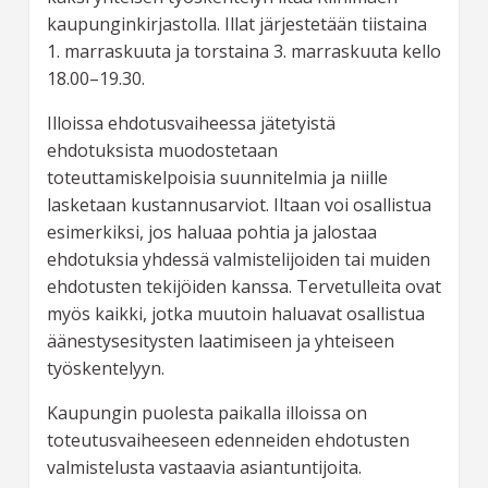
kaupunginkirjastolla. Illat järjestetään tiistaina
1. marraskuuta ja torstaina 3. marraskuuta kello
18.00–19.30.
Illoissa ehdotusvaiheessa jätetyistä
ehdotuksista muodostetaan
toteuttamiskelpoisia suunnitelmia ja niille
lasketaan kustannusarviot. Iltaan voi osallistua
esimerkiksi, jos haluaa pohtia ja jalostaa
ehdotuksia yhdessä valmistelijoiden tai muiden
ehdotusten tekijöiden kanssa. Tervetulleita ovat
myös kaikki, jotka muutoin haluavat osallistua
äänestysesitysten laatimiseen ja yhteiseen
työskentelyyn.
Kaupungin puolesta paikalla illoissa on
toteutusvaiheeseen edenneiden ehdotusten
valmistelusta vastaavia asiantuntijoita.