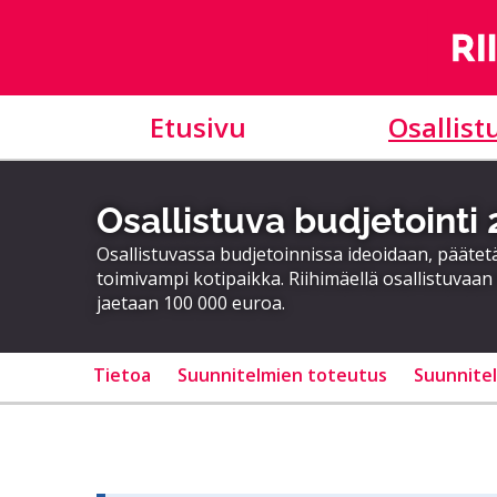
Etusivu
Osallist
Osallistuva budjetointi
Osallistuvassa budjetoinnissa ideoidaan, päätet
toimivampi kotipaikka. Riihimäellä osallistuvaan
jaetaan 100 000 euroa.
Tietoa
Suunnitelmien toteutus
Suunnite