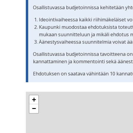
Osallistuvassa budjetoinnissa kehitetään yh
Ideointivaiheessa kaikki riihimäkeläiset v
Kaupunki muodostaa ehdotuksista toteuttam
mukaan suunnitteluun ja mikäli ehdotus 
Äänestysvaiheessa suunnitelmia voivat ään
Osallistuvassa budjetoinnissa tavoitteena on
kannattaminen ja kommentointi sekä äänestämi
Ehdotuksen on saatava vähintään 10 kannatu
Seuraavassa elementissä on kartta, joka esittää 
+
−