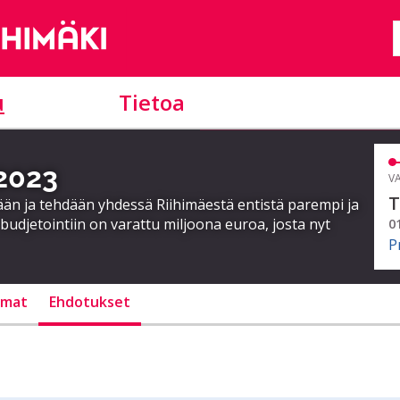
u
Tietoa
 2023
VA
T
ään ja tehdään yhdessä Riihimäestä entistä parempi ja
 budjetointiin on varattu miljoona euroa, josta nyt
0
P
lmat
Ehdotukset