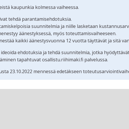
teistä kaupunkia kolmessa vaiheessa.
oivat tehdä parantamisehdotuksia.
iskelpoisia suunnitelmia ja niille lasketaan kustannusarvi
menestyy äänestyksessä, myös toteuttamisvaiheeseen.
estää kaikki äänestysvuonna 12 vuotta täyttävät ja sitä va
 ideoida ehdotuksia ja tehdä suunnitelmia, jotka hyödyttävä
nen tapahtuvat osallistu.riihimaki.fi palvelussa.
sta 23.10.2022 mennessä edetäkseen toteutusarviointivaih
tämän sivun tietueet karttapisteinä. Elementtiä voi käyttää r