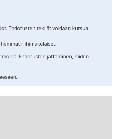
ot. Ehdotusten tekijät voidaan kutsua
nhemmat riihimäkeläiset.
t monia. Ehdotusten jättäminen, niiden
eeseen.
uudunlukijalla, mutta se voi olla vaikeaselkoinen.