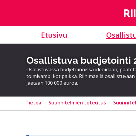
Etusivu
Osallist
Osallistuva budjetointi
Osallistuvassa budjetoinnissa ideoidaan, päätet
toimivampi kotipaikka. Riihimäellä osallistuvaan
jaetaan 100 000 euroa.
Tietoa
Suunnitelmien toteutus
Suunnite