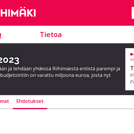
u
Tietoa
 2023
VA
T
ään ja tehdään yhdessä Riihimäestä entistä parempi ja
 budjetointiin on varattu miljoona euroa, josta nyt
0
P
lmat
Ehdotukset