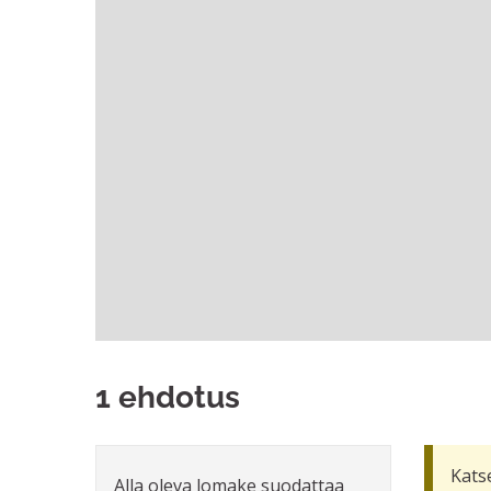
1 ehdotus
Kats
Alla oleva lomake suodattaa