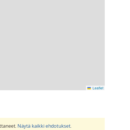
Leaflet
uttaneet.
Näytä kaikki ehdotukset
.