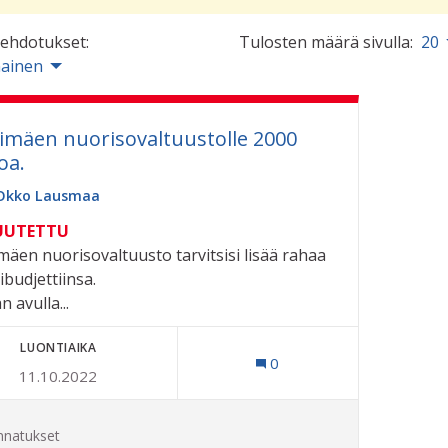
 ehdotukset:
Tulosten määrä sivulla:
20
ainen
himäen nuorisovaltuustolle 2000
oa.
Okko Lausmaa
UUTETTU
imäen nuorisovaltuusto tarvitsisi lisää rahaa
ibudjettiinsa.
 avulla...
LUONTIAIKA
0
11.10.2022
nnatukset