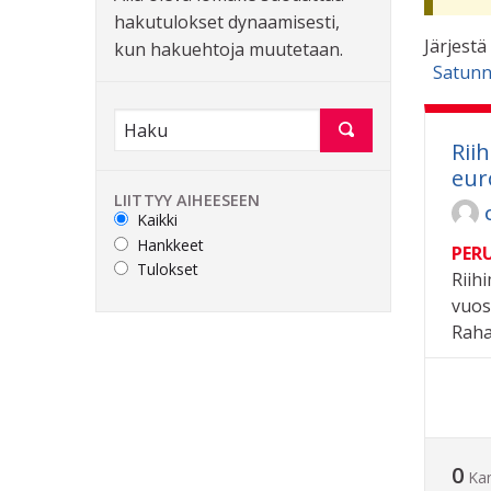
hakutulokset dynaamisesti,
Järjestä
kun hakuehtoja muutetaan.
Satunn
Rii
eur
LIITTYY AIHEESEEN
Kaikki
Hankkeet
PER
Tulokset
Riih
vuos
Rahan
0
Ka