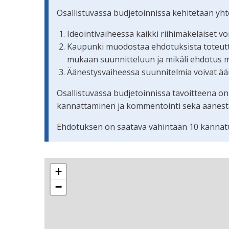
Osallistuvassa budjetoinnissa kehitetään yh
Ideointivaiheessa kaikki riihimäkeläiset v
Kaupunki muodostaa ehdotuksista toteuttam
mukaan suunnitteluun ja mikäli ehdotus 
Äänestysvaiheessa suunnitelmia voivat ään
Osallistuvassa budjetoinnissa tavoitteena on
kannattaminen ja kommentointi sekä äänestämi
Ehdotuksen on saatava vähintään 10 kannatu
Seuraavassa elementissä on kartta, joka esittää 
+
−