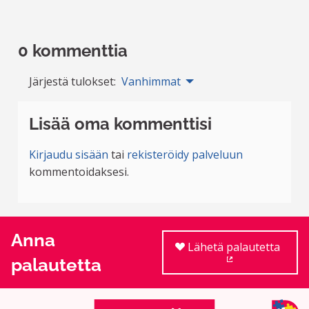
0 kommenttia
Järjestä tulokset:
Vanhimmat
Lisää oma kommenttisi
Kirjaudu sisään
tai
rekisteröidy palveluun
kommentoidaksesi.
Anna
Lähetä palautetta
palautetta
(Ulkoinen linkki