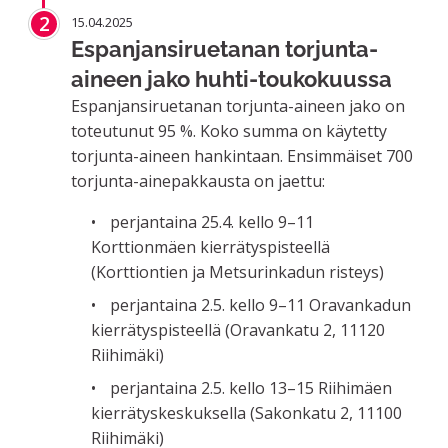
2
15.04.2025
Espanjansiruetanan torjunta-
aineen jako huhti-toukokuussa
Espanjansiruetanan torjunta-aineen jako on
toteutunut 95 %. Koko summa on käytetty
torjunta-aineen hankintaan. Ensimmäiset 700
torjunta-ainepakkausta on jaettu:
perjantaina 25.4. kello 9–11
Korttionmäen kierrätyspisteellä
(Korttiontien ja Metsurinkadun risteys)
perjantaina 2.5. kello 9–11 Oravankadun
kierrätyspisteellä (Oravankatu 2, 11120
Riihimäki)
perjantaina 2.5. kello 13–15 Riihimäen
kierrätyskeskuksella (Sakonkatu 2, 11100
Riihimäki)