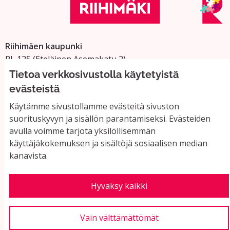
Riihimäen kaupunki
PL 125 (Eteläinen Asemakatu 2)
11101 Riihimäki
Tietoa verkkosivustolla käytetyistä
Vaihde: 019 758 4000
evästeistä
Sähköpostiosoitteet:
Käytämme sivustollamme evästeitä sivuston
etunimi.sukunimi@riihimaki.fi
suorituskyvyn ja sisällön parantamiseksi. Evästeiden
avulla voimme tarjota yksilöllisemmän
käyttäjäkokemuksen ja sisältöjä sosiaalisen median
Yhteystiedot ja usein kysyttyä
kanavista.
Käyttöehdot
Tietosuojaseloste
Saavutettavuus
Hyväksy kaikki
Evästeasetukset
Vain välttämättömät