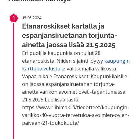
1
15.05.2024
Etanaroskikset kartalla ja
espanjansiruetanan torjunta-
ainetta jaossa lisää 21.5.2025
Eri puolille kaupunkia on tullut 28
etanaroskista. Niiden sijainti löytyy
kaupungin
karttapalvelusta
valitsemalla valikosta
(Ulkoinen linkki)
Vapaa-aika > Etanaroskikset. Kaupunkilaisille
on jaossa espanjansiruetanan torjunta-
ainetta varikon avoimet ovet -tapahtumassa
21.5.2025 Lue lisää tästä:
https://www.riihimaki.fi/tiedotteet/kaupungin-
varikko-40-vuotta-tervetuloa-avoimien-ovien-
paivaan-21-toukokuuta/