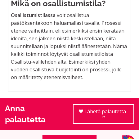
Mikä on osallistumistila?
Osallistumistilassa
voit osallistua
päätöksentekoon haluamallasi tavalla. Prosessi
etenee vaiheittain, eli esimerkiksi ensin kerätään
ideoita, sen jälkeen niistä keskustellaan, niitä
suunnitellaan ja lopuksi niistä äänestetään. Nämä
kaikki toiminnot löytyvät osallistumistiloista
Osallistu-välilehden alta. Esimerkiksi yhden
vuoden osallistuva budjetointi on prosessi, jolle
on määritetty etenemisvaiheet.
Anna
Lähetä palautetta
palautetta
(Ulkoinen linkki