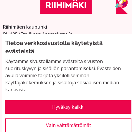
Riihimäen kaupunki
PL 125 (Eteläinen Asemakatu 2)
11101 Riihimäki
Tietoa verkkosivustolla käytetyistä
Vaihde: 019 758 4000
evästeistä
Sähköpostiosoitteet:
Käytämme sivustollamme evästeitä sivuston
etunimi.sukunimi@riihimaki.fi
suorituskyvyn ja sisällön parantamiseksi. Evästeiden
avulla voimme tarjota yksilöllisemmän
käyttäjäkokemuksen ja sisältöjä sosiaalisen median
Yhteystiedot ja usein kysyttyä
kanavista.
Käyttöehdot
Tietosuojaseloste
Saavutettavuus
Hyväksy kaikki
Evästeasetukset
Vain välttämättömät