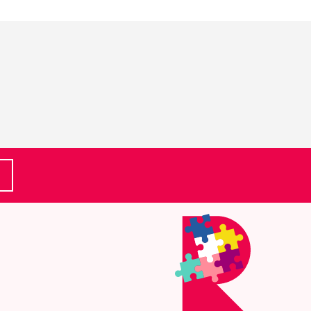
(Ulkoinen linkki)