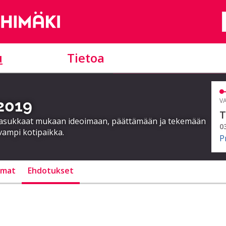
u
Tietoa
 2019
VA
T
a asukkaat mukaan ideoimaan, päättämään ja tekemään
0
vampi kotipaikka.
P
lmat
Ehdotukset