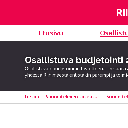
Etusivu
Osallist
Osallistuva budjetointi
Osallistuvan budjetoinnin tavoitteena on saad
yhdessä Riihimäestä entistäkin parempi ja toimi
Tietoa
Suunnitelmien toteutus
Suunnite