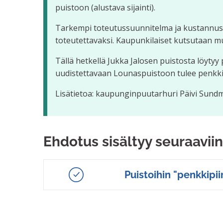
puistoon (alustava sijainti).
Tarkempi toteutussuunnitelma ja kustannus
toteutettavaksi. Kaupunkilaiset kutsutaan 
Tällä hetkellä Jukka Jalosen puistosta löyty
uudistettavaan Lounaspuistoon tulee penkki-
Lisätietoa: kaupunginpuutarhuri Päivi Sundma
Ehdotus sisältyy seuraaviin
Puistoihin "penkkipiir