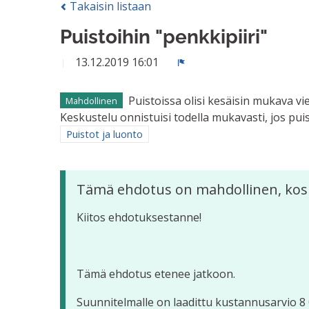
Takaisin listaan
Puistoihin "penkkipiiri"
13.12.2019 16:01
Ilmoita
Puistoissa olisi kesäisin mukava vi
Mahdollinen
Keskustelu onnistuisi todella mukavasti, jos pui
Rajaa tulokset aihepiirin mukaan: Puistot ja luonto
Puistot ja luonto
Tämä ehdotus on mahdollinen, kos
Kiitos ehdotuksestanne!
Tämä ehdotus etenee jatkoon.
Suunnitelmalle on laadittu kustannusarvio 8 