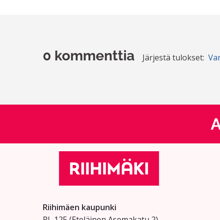
0 kommenttia
Järjestä tulokset:
Va
A
Riihimäen kaupunki
PL 125 (Eteläinen Asemakatu 2)