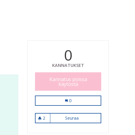
0
KANNATUKSET
Kannatus poissa
käytöstä
Puistoihin "penkkipiiri"
0
2
Seuraa
Puistoihin "penkkipiiri"
2 seuraajaa