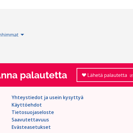
nhimmat
nna palautetta
Lähetä palautetta
Yhteystiedot ja usein kysyttyä
Käyttöehdot
Tietosuojaseloste
Saavutettavuus
Evästeasetukset