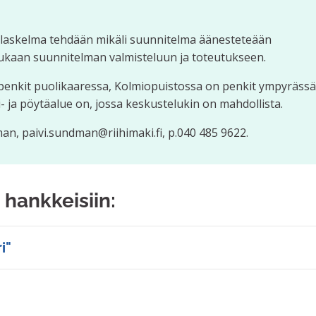
laskelma tehdään mikäli suunnitelma äänesteteään
mukaan suunnitelman valmisteluun ja toteutukseen.
y penkit puolikaaressa, Kolmiopuistossa on penkit ympyrässä
 ja pöytäalue on, jossa keskustelukin on mahdollista.
n, paivi.sundman@riihimaki.fi, p.040 485 9622.
 hankkeisiin:
i"