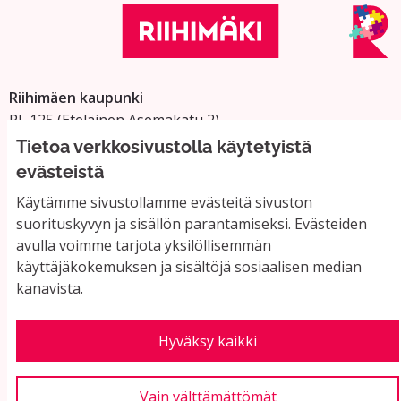
Riihimäen kaupunki
PL 125 (Eteläinen Asemakatu 2)
11101 Riihimäki
Tietoa verkkosivustolla käytetyistä
Vaihde: 019 758 4000
evästeistä
Sähköpostiosoitteet:
Käytämme sivustollamme evästeitä sivuston
etunimi.sukunimi@riihimaki.fi
suorituskyvyn ja sisällön parantamiseksi. Evästeiden
avulla voimme tarjota yksilöllisemmän
käyttäjäkokemuksen ja sisältöjä sosiaalisen median
Yhteystiedot ja usein kysyttyä
kanavista.
Käyttöehdot
Tietosuojaseloste
Saavutettavuus
Hyväksy kaikki
Evästeasetukset
Vain välttämättömät