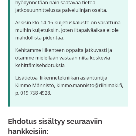
hyödynnetään näin saatavaa tietoa
jatkosuunnittelussa palvelulinjan osalta.
Arkisin klo 14-16 kuljetuskalusto on varattuna
muihin kuljetuksiin, joten iltapäiväaikaa ei ole
mahdollista pidentää.
Kehitämme liikenteen oppaita jatkuvasti ja
otamme mielellään vastaan niitä koskevia
kehittämisehdotuksia.
Lisätietoa: liikennetekniikan asiantuntija
Kimmo Männistö, kimmo.mannisto@riihimaki.fi,
p. 019 758 4928.
Ehdotus sisältyy seuraaviin
hankkeisiin: