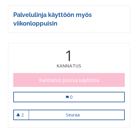
Palvelulinja käyttöön myös
viikonloppuisin
1
KANNATUS
Kannatus poissa käytöstä
Palvelulinja toimivammaksi ja opas 
0
2
Seuraa
Palvelulinja toimivammaksi j
2 seuraajaa