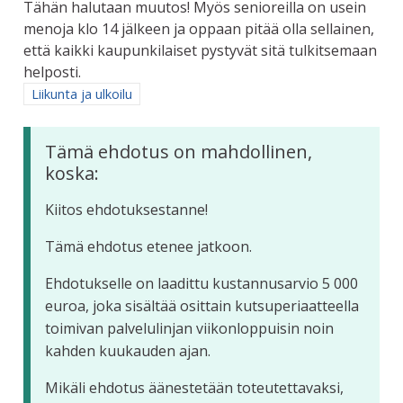
Tähän halutaan muutos! Myös senioreilla on usein
menoja klo 14 jälkeen ja oppaan pitää olla sellainen,
että kaikki kaupunkilaiset pystyvät sitä tulkitsemaan
helposti.
Rajaa tulokset aihepiirin mukaan: Liikunta ja ulkoilu
Liikunta ja ulkoilu
Tämä ehdotus on mahdollinen,
koska:
Kiitos ehdotuksestanne!
Tämä ehdotus etenee jatkoon.
Ehdotukselle on laadittu kustannusarvio 5 000
euroa, joka sisältää osittain kutsuperiaatteella
toimivan palvelulinjan viikonloppuisin noin
kahden kuukauden ajan.
Mikäli ehdotus äänestetään toteutettavaksi,