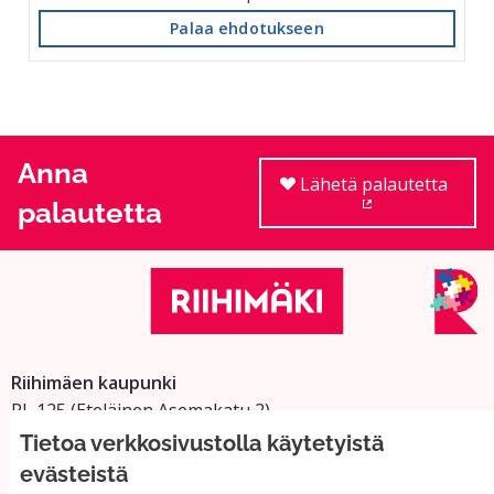
Palaa ehdotukseen
Anna
Lähetä palautetta
palautetta
(Ulkoinen linkki
Riihimäen kaupunki
PL 125 (Eteläinen Asemakatu 2)
11101 Riihimäki
Tietoa verkkosivustolla käytetyistä
Vaihde: 019 758 4000
evästeistä