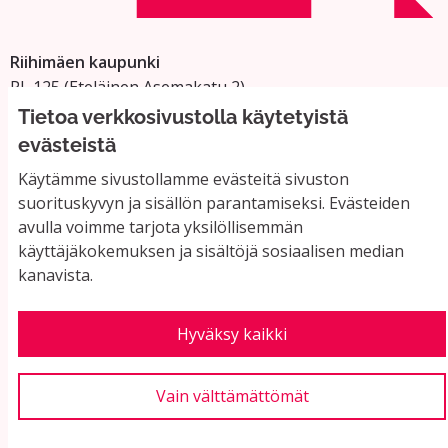
Riihimäen kaupunki
PL 125 (Eteläinen Asemakatu 2)
11101 Riihimäki
Tietoa verkkosivustolla käytetyistä
Vaihde: 019 758 4000
evästeistä
Sähköpostiosoitteet:
Käytämme sivustollamme evästeitä sivuston
etunimi.sukunimi@riihimaki.fi
suorituskyvyn ja sisällön parantamiseksi. Evästeiden
avulla voimme tarjota yksilöllisemmän
käyttäjäkokemuksen ja sisältöjä sosiaalisen median
Yhteystiedot ja usein kysyttyä
kanavista.
Käyttöehdot
Tietosuojaseloste
Saavutettavuus
Hyväksy kaikki
Evästeasetukset
Vain välttämättömät