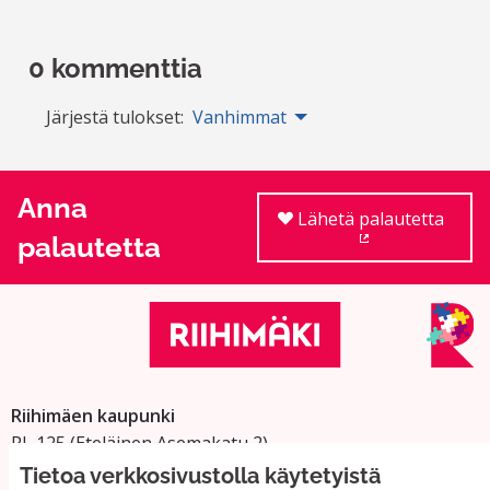
0 kommenttia
Järjestä tulokset:
Vanhimmat
Anna
Lähetä palautetta
palautetta
(Ulkoinen linkki
Riihimäen kaupunki
PL 125 (Eteläinen Asemakatu 2)
11101 Riihimäki
Tietoa verkkosivustolla käytetyistä