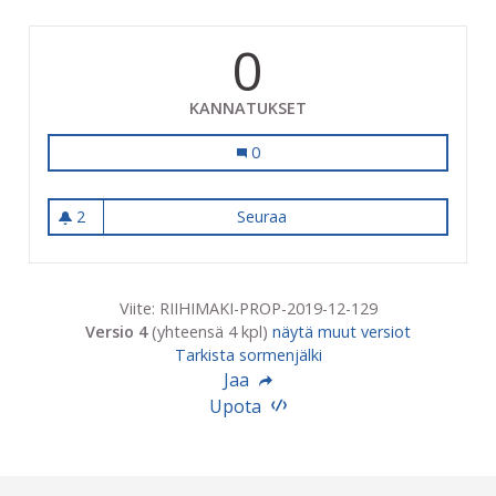
0
KANNATUKSET
Talvikenttä luistelukentäksi talven a
0
2
Seuraa
Talvikenttä luistelukentäksi t
2 seuraajaa
Viite: RIIHIMAKI-PROP-2019-12-129
Versio 4
(yhteensä 4 kpl)
näytä muut versiot
Tarkista sormenjälki
Jaa
Upota