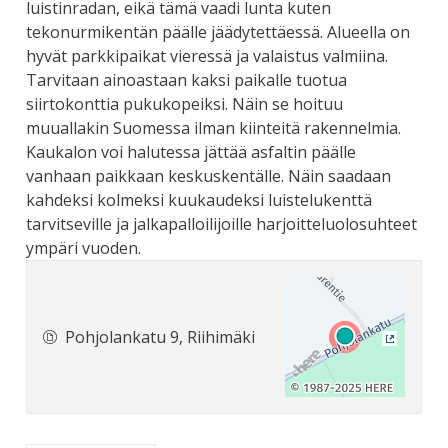
luistinradan, eikä tämä vaadi lunta kuten
tekonurmikentän päälle jäädytettäessä. Alueella on
hyvät parkkipaikat vieressä ja valaistus valmiina.
Tarvitaan ainoastaan kaksi paikalle tuotua
siirtokonttia pukukopeiksi. Näin se hoituu
muuallakin Suomessa ilman kiinteitä rakennelmia.
Kaukalon voi halutessa jättää asfaltin päälle
vanhaan paikkaan keskuskentälle. Näin saadaan
kahdeksi kolmeksi kuukaudeksi luistelukenttä
tarvitseville ja jalkapalloilijoille harjoitteluolosuhteet
ympäri vuoden.
Pohjolankatu 9, Riihimäki
(Ulkoine