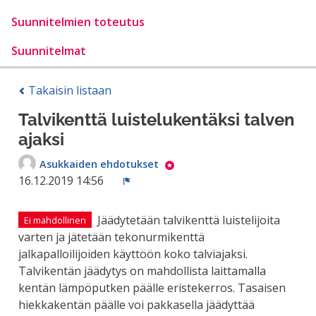
Suunnitelmien toteutus
Suunnitelmat
Takaisin listaan
Talvikenttä luistelukentäksi talven
ajaksi
Asukkaiden ehdotukset
16.12.2019 14:56
Ilmoita
Jäädytetään talvikenttä luistelijoita
Ei mahdollinen
varten ja jätetään tekonurmikenttä
jalkapalloilijoiden käyttöön koko talviajaksi.
Talvikentän jäädytys on mahdollista laittamalla
kentän lämpöputken päälle eristekerros. Tasaisen
hiekkakentän päälle voi pakkasella jäädyttää