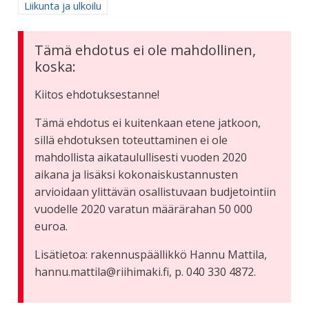
Rajaa tulokset aihepiirin mukaan: Liikunta ja ulkoilu
Liikunta ja ulkoilu
Tämä ehdotus ei ole mahdollinen,
koska:
Kiitos ehdotuksestanne!
Tämä ehdotus ei kuitenkaan etene jatkoon,
sillä ehdotuksen toteuttaminen ei ole
mahdollista aikataulullisesti vuoden 2020
aikana ja lisäksi kokonaiskustannusten
arvioidaan ylittävän osallistuvaan budjetointiin
vuodelle 2020 varatun määrärahan 50 000
euroa.
Lisätietoa: rakennuspäällikkö Hannu Mattila,
hannu.mattila@riihimaki.fi, p. 040 330 4872.