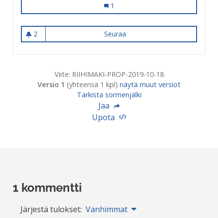
"Puistojen Monrepos"
1
2
Seuraa
"Puistojen Monrepos"
2 seuraajaa
Viite: RIIHIMAKI-PROP-2019-10-18
Versio 1
(yhteensä 1 kpl)
näytä muut versiot
Tarkista sormenjälki
Jaa
Upota
1 kommentti
Järjestä tulokset:
Vanhimmat