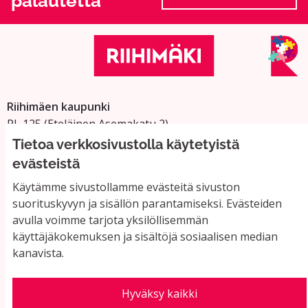
palautetta
(Ulkoinen linkki
Riihimäen kaupunki
PL 125 (Eteläinen Asemakatu 2)
11101 Riihimäki
Tietoa verkkosivustolla käytetyistä
Vaihde: 019 758 4000
evästeistä
Sähköpostiosoitteet:
Käytämme sivustollamme evästeitä sivuston
etunimi.sukunimi@riihimaki.fi
suorituskyvyn ja sisällön parantamiseksi. Evästeiden
avulla voimme tarjota yksilöllisemmän
käyttäjäkokemuksen ja sisältöjä sosiaalisen median
Yhteystiedot ja usein kysyttyä
kanavista.
Käyttöehdot
Tietosuojaseloste
Saavutettavuus
Hyväksy kaikki
Evästeasetukset