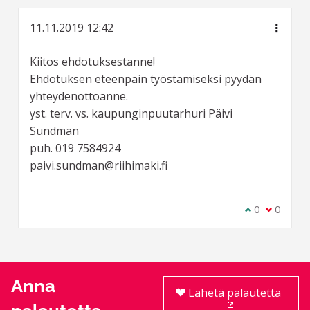
11.11.2019 12:42
Kiitos ehdotuksestanne!
Ehdotuksen eteenpäin työstämiseksi pyydän
yhteydenottoanne.
yst. terv. vs. kaupunginpuutarhuri Päivi
Sundman
puh. 019 7584924
paivi.sundman@riihimaki.fi
Olen samaa m
0
Olen eri 
0
Anna
Lähetä palautetta