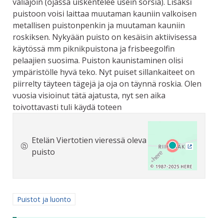
väliajoin (ojassa uiskentelee usein sorsia). Lisäksi
puistoon voisi laittaa muutaman kauniin valkoisen
metallisen puistonpenkin ja muutaman kauniin
roskiksen. Nykyään puisto on kesäisin aktiivisessa
käytössä mm piknikpuistona ja frisbeegolfin
pelaajien suosima. Puiston kaunistaminen olisi
ympäristölle hyvä teko. Nyt puiset sillankaiteet on
piirrelty täyteen tägejä ja oja on täynnä roskia. Olen
vuosia visioinut tätä ajatusta, nyt sen aika
toivottavasti tuli käydä toteen
Etelän Viertotien vieressä oleva
puisto
(Ulkoine
Rajaa tulokset aihepiirin mukaan: Puistot ja luonto
Puistot ja luonto