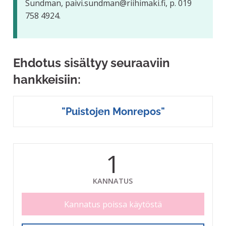
Sundman, paivi.sundman@riihimaki.fi, p. 019
758 4924.
Ehdotus sisältyy seuraaviin
hankkeisiin:
"Puistojen Monrepos"
1
KANNATUS
Kannatus poissa käytöstä