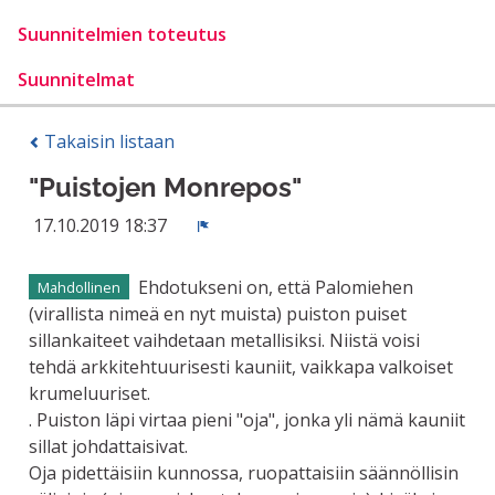
Suunnitelmien toteutus
Suunnitelmat
Takaisin listaan
"Puistojen Monrepos"
17.10.2019 18:37
Ilmoita
Ehdotukseni on, että Palomiehen
Mahdollinen
(virallista nimeä en nyt muista) puiston puiset
sillankaiteet vaihdetaan metallisiksi. Niistä voisi
tehdä arkkitehtuurisesti kauniit, vaikkapa valkoiset
krumeluuriset.
. Puiston läpi virtaa pieni "oja", jonka yli nämä kauniit
sillat johdattaisivat.
Oja pidettäisiin kunnossa, ruopattaisiin säännöllisin