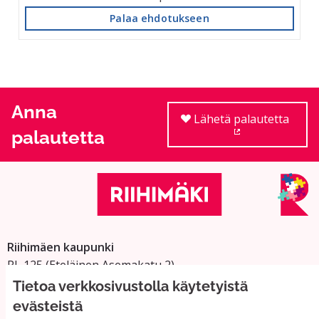
Palaa ehdotukseen
Anna
Lähetä palautetta
palautetta
(Ulkoinen linkki
Riihimäen kaupunki
PL 125 (Eteläinen Asemakatu 2)
11101 Riihimäki
Tietoa verkkosivustolla käytetyistä
Vaihde: 019 758 4000
evästeistä