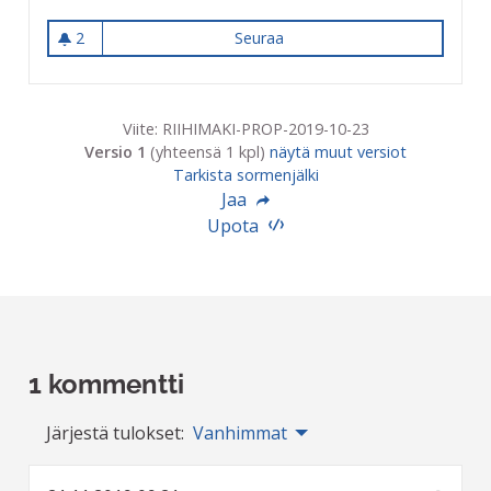
2
Seuraa
Ulkokuntosali Riihimäelle
2 seuraajaa
Viite: RIIHIMAKI-PROP-2019-10-23
Versio 1
(yhteensä 1 kpl)
näytä muut versiot
Tarkista sormenjälki
Jaa
Upota
1 kommentti
Järjestä tulokset:
Vanhimmat