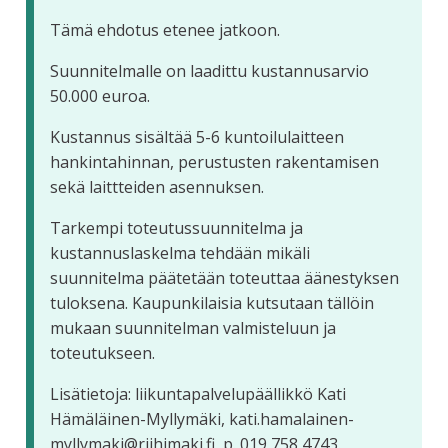
Tämä ehdotus etenee jatkoon.
Suunnitelmalle on laadittu kustannusarvio
50.000 euroa.
Kustannus sisältää 5-6 kuntoilulaitteen
hankintahinnan, perustusten rakentamisen
sekä laittteiden asennuksen.
Tarkempi toteutussuunnitelma ja
kustannuslaskelma tehdään mikäli
suunnitelma päätetään toteuttaa äänestyksen
tuloksena. Kaupunkilaisia kutsutaan tällöin
mukaan suunnitelman valmisteluun ja
toteutukseen.
Lisätietoja: liikuntapalvelupäällikkö Kati
Hämäläinen-Myllymäki, kati.hamalainen-
myllymaki@riihimaki.fi, p. 019 758 4743.