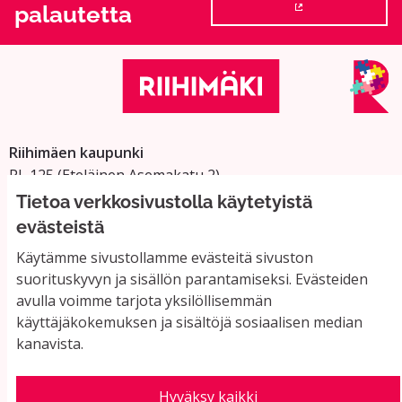
palautetta
(Ulkoinen linkki
Riihimäen kaupunki
PL 125 (Eteläinen Asemakatu 2)
11101 Riihimäki
Tietoa verkkosivustolla käytetyistä
Vaihde: 019 758 4000
evästeistä
Sähköpostiosoitteet:
Käytämme sivustollamme evästeitä sivuston
etunimi.sukunimi@riihimaki.fi
suorituskyvyn ja sisällön parantamiseksi. Evästeiden
avulla voimme tarjota yksilöllisemmän
käyttäjäkokemuksen ja sisältöjä sosiaalisen median
Yhteystiedot ja usein kysyttyä
kanavista.
Käyttöehdot
Tietosuojaseloste
Saavutettavuus
Hyväksy kaikki