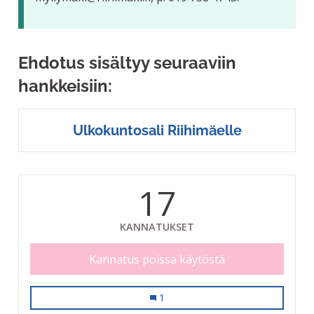
Ehdotus sisältyy seuraaviin
hankkeisiin:
Ulkokuntosali Riihimäelle
17
KANNATUKSET
Kannatus poissa käytöstä
Ulkokuntosali Riihimäelle
1