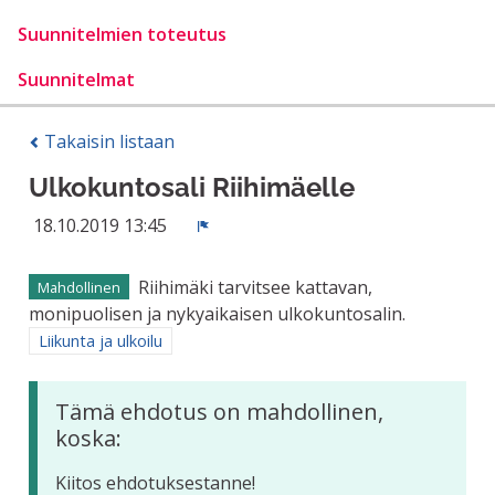
Suunnitelmien toteutus
Suunnitelmat
Takaisin listaan
Ulkokuntosali Riihimäelle
18.10.2019 13:45
Ilmoita
Riihimäki tarvitsee kattavan,
Mahdollinen
monipuolisen ja nykyaikaisen ulkokuntosalin.
Rajaa tulokset aihepiirin mukaan: Liikunta ja ulkoilu
Liikunta ja ulkoilu
Tämä ehdotus on mahdollinen,
koska:
Kiitos ehdotuksestanne!