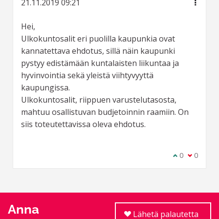
21.11.2019 09:21
Hei,
Ulkokuntosalit eri puolilla kaupunkia ovat
kannatettava ehdotus, sillä näin kaupunki
pystyy edistämään kuntalaisten liikuntaa ja
hyvinvointia sekä yleistä viihtyvyyttä
kaupungissa.
Ulkokuntosalit, riippuen varustelutasosta,
mahtuu osallistuvan budjetoinnin raamiin. On
siis toteutettavissa oleva ehdotus.
Olen samaa m
0
Olen eri 
0
Anna
Lähetä palautetta