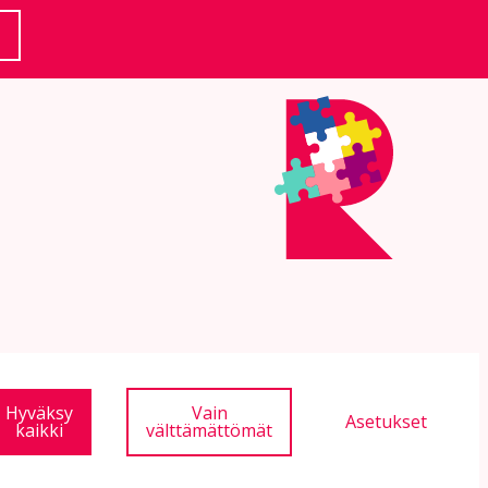
(Ulkoinen linkki)
Hyväksy
Vain
Asetukset
kaikki
välttämättömät