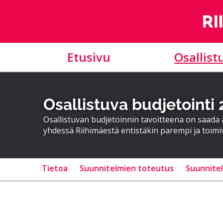
Etusivu
Osallist
Osallistuva budjetointi
Osallistuvan budjetoinnin tavoitteena on saad
yhdessä Riihimäestä entistäkin parempi ja toimi
Tietoa
Suunnitelmien toteutus
Suunnite