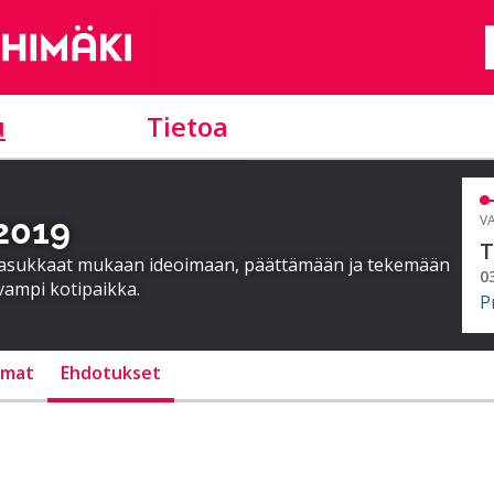
u
Tietoa
 2019
VA
T
a asukkaat mukaan ideoimaan, päättämään ja tekemään
0
vampi kotipaikka.
P
lmat
Ehdotukset