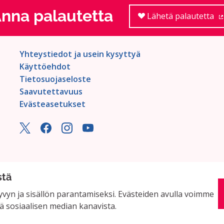
nna palautetta
Lähetä palautetta
Yhteystiedot ja usein kysyttyä
Käyttöehdot
Tietosuojaseloste
Saavutettavuus
Evästeasetukset
stä
vyn ja sisällön parantamiseksi. Evästeiden avulla voimme
ä sosiaalisen median kanavista.
miston
avulla.
(Ulkoinen linkki)