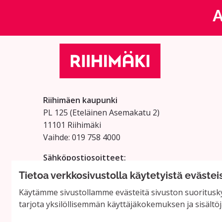
A
Riihimäen kaupunki
PL 125 (Eteläinen Asemakatu 2)
11101 Riihimäki
Vaihde: 019 758 4000
Sähköpostiosoitteet:
etunimi.sukunimi@riihimaki.fi
Tietoa verkkosivustolla käytetyistä evästei
Käytämme sivustollamme evästeitä sivuston suoritusky
tarjota yksilöllisemmän käyttäjäkokemuksen ja sisältöj
Verkkosivusto luotu
vapaan ohjel