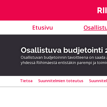
Etusivu
Osallist
Osallistuva budjetointi
Osallistuvan budjetoinnin tavoitteena on saad
yhdessä Riihimäestä entistäkin parempi ja toimi
Tietoa
Suunnitelmien toteutus
Suunnite