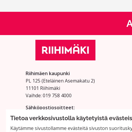
A
Riihimäen kaupunki
PL 125 (Eteläinen Asemakatu 2)
11101 Riihimäki
Vaihde: 019 758 4000
Sähköpostiosoitteet:
etunimi.sukunimi@riihimaki.fi
Tietoa verkkosivustolla käytetyistä evästei
Käytämme sivustollamme evästeitä sivuston suorituskyv