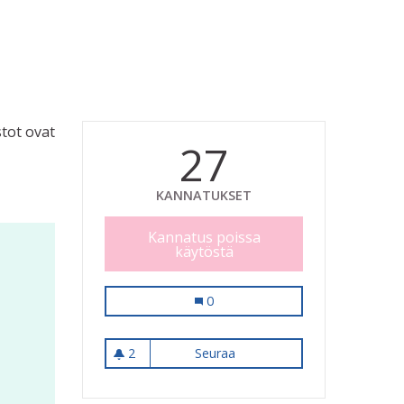
stot ovat
27
KANNATUKSET
Kannatus poissa
käytöstä
Kaikkiin leikkipuistoihin valaistus
0
2
Seuraa
Kaikkiin leikkipuistoihin valai
2 seuraajaa