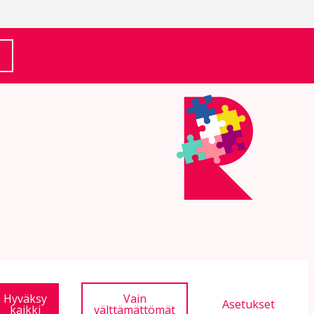
(Ulkoinen linkki)
Hyväksy
Vain
Asetukset
kaikki
välttämättömät