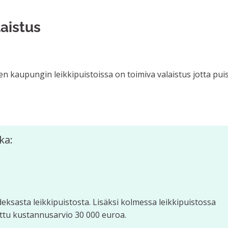
laistus
n kaupungin leikkipuistoissa on toimiva valaistus jotta pui
ka:
ksasta leikkipuistosta. Lisäksi kolmessa leikkipuistossa
ittu kustannusarvio 30 000 euroa.