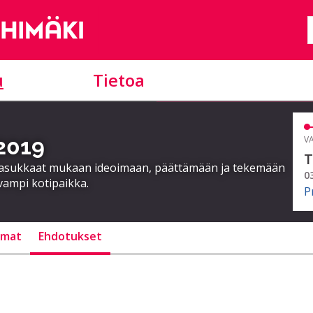
u
Tietoa
 2019
VA
T
a asukkaat mukaan ideoimaan, päättämään ja tekemään
0
vampi kotipaikka.
P
lmat
Ehdotukset