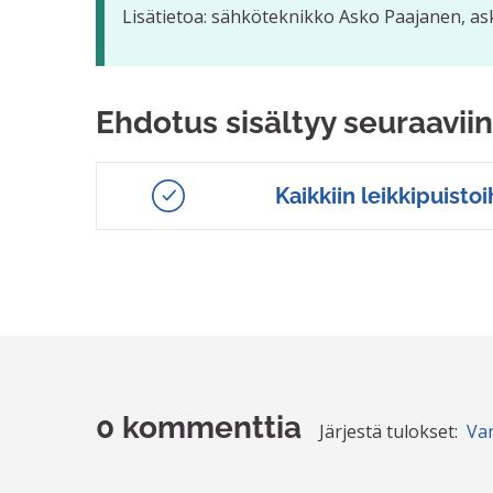
Lisätietoa: sähköteknikko Asko Paajanen, ask
Ehdotus sisältyy seuraaviin
Kaikkiin leikkipuistoi
0 kommenttia
Järjestä tulokset:
Va