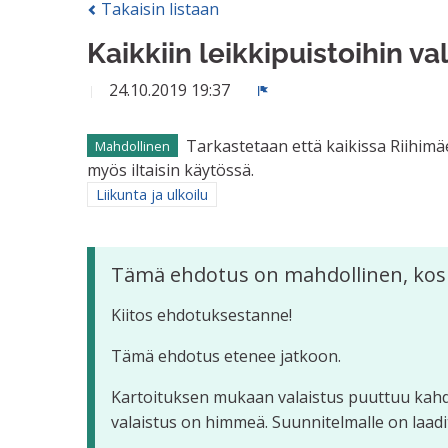
Takaisin listaan
Kaikkiin leikkipuistoihin va
24.10.2019 19:37
Ilmoita
Tarkastetaan että kaikissa Riihimäe
Mahdollinen
myös iltaisin käytössä.
Rajaa tulokset aihepiirin mukaan: Liikunta ja ulkoilu
Liikunta ja ulkoilu
Tämä ehdotus on mahdollinen, kos
Kiitos ehdotuksestanne!
Tämä ehdotus etenee jatkoon.
Kartoituksen mukaan valaistus puuttuu kahde
valaistus on himmeä. Suunnitelmalle on laad