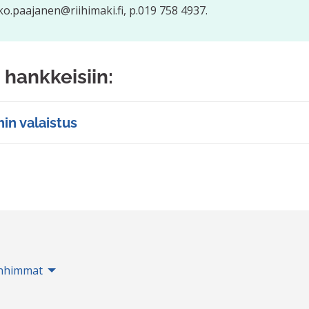
o.paajanen@riihimaki.fi, p.019 758 4937.
 hankkeisiin:
hin valaistus
nhimmat