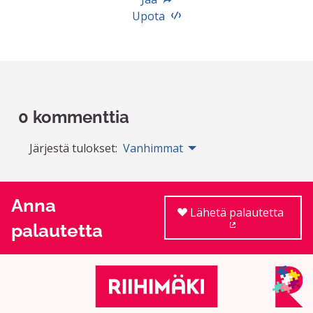
Upota
0 kommenttia
Järjestä tulokset:
Vanhimmat
Anna
Lähetä palautetta
palautetta
(Ulkoinen linkki