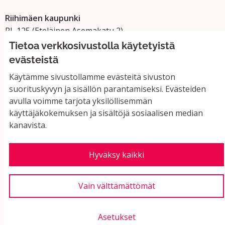
Riihimäen kaupunki
PL 125 (Eteläinen Asemakatu 2)
11101 Riihimäki
Tietoa verkkosivustolla käytetyistä
Vaihde: 019 758 4000
evästeistä
Sähköpostiosoitteet:
Käytämme sivustollamme evästeitä sivuston
etunimi.sukunimi@riihimaki.fi
suorituskyvyn ja sisällön parantamiseksi. Evästeiden
avulla voimme tarjota yksilöllisemmän
käyttäjäkokemuksen ja sisältöjä sosiaalisen median
Yhteystiedot ja usein kysyttyä
kanavista.
Käyttöehdot
Tietosuojaseloste
Saavutettavuus
Hyväksy kaikki
Evästeasetukset
Vain välttämättömät
Asetukset
Verkkosivusto luotu
vapaan ohjelmiston