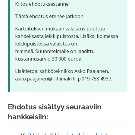
Kiitos ehdotuksestanne!
Tämä ehdotus etenee jatkoon.
Kartoituksen mukaan valaistus puuttuu
kahdeksasta leikkipuistosta. Lisäksi kolmessa
leikkipuistossa valaistus on
himmeä. Suunnitelmalle on laadittu
kustannusarvio 30 000 euroa.
Lisätietoa: sähköteknikko Asko Paajanen,
asko.paajanen@riihimaki.fi, p.019 758 4937.
Ehdotus sisältyy seuraaviin
hankkeisiin: