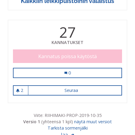
Kaikkiin leikkipuistoihin valaistus
27
KANNATUKSET
Kannatus poissa käytöstä
Kaikkiin leikkipuistoihin valaistus
0
2
Seuraa
Kaikkiin leikkipuistoihin valai
2 seuraajaa
Viite: RIIHIMAKI-PROP-2019-10-35
Versio 1
(yhteensä 1 kpl)
näytä muut versiot
Tarkista sormenjälki
Jaa