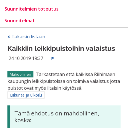
Suunnitelmien toteutus
Suunnitelmat
Takaisin listaan
Kaikkiin leikkipuistoihin valaistus
24.10.2019 19:37
Ilmoita
Tarkastetaan että kaikissa Riihimäen
Mahdollinen
kaupungin leikkipuistoissa on toimiva valaistus jotta
puistot ovat myös iltaisin käytössä.
Rajaa tulokset aihepiirin mukaan: Liikunta ja ulkoilu
Liikunta ja ulkoilu
Tämä ehdotus on mahdollinen,
koska: