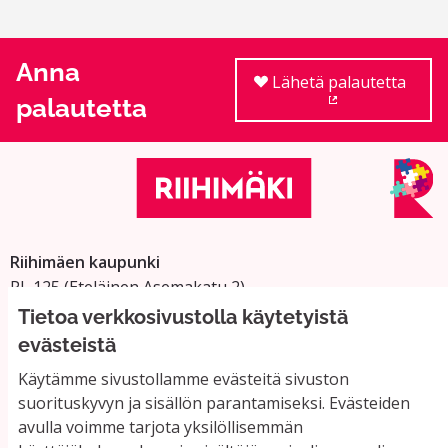
Anna
Lähetä palautetta
palautetta
(Ulkoinen linkki
Riihimäen kaupunki
PL 125 (Eteläinen Asemakatu 2)
11101 Riihimäki
Tietoa verkkosivustolla käytetyistä
Vaihde: 019 758 4000
evästeistä
Sähköpostiosoitteet:
Käytämme sivustollamme evästeitä sivuston
etunimi.sukunimi@riihimaki.fi
suorituskyvyn ja sisällön parantamiseksi. Evästeiden
avulla voimme tarjota yksilöllisemmän