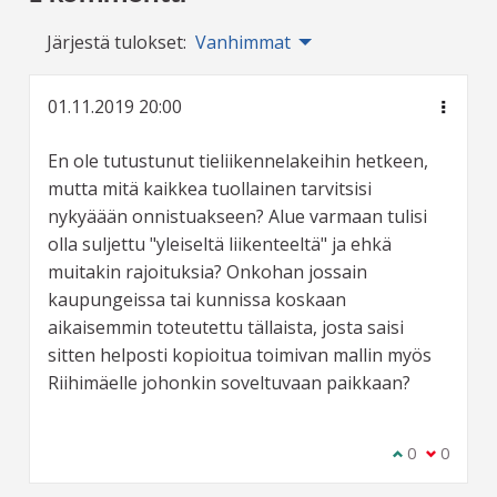
Järjestä tulokset:
Vanhimmat
01.11.2019 20:00
En ole tutustunut tieliikennelakeihin hetkeen,
mutta mitä kaikkea tuollainen tarvitsisi
nykyäään onnistuakseen? Alue varmaan tulisi
olla suljettu "yleiseltä liikenteeltä" ja ehkä
muitakin rajoituksia? Onkohan jossain
kaupungeissa tai kunnissa koskaan
aikaisemmin toteutettu tällaista, josta saisi
sitten helposti kopioitua toimivan mallin myös
Riihimäelle johonkin soveltuvaan paikkaan?
Olen samaa m
0
Olen eri 
0