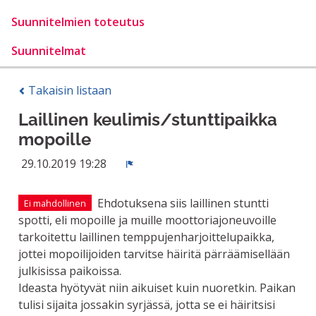
Suunnitelmien toteutus
Suunnitelmat
Takaisin listaan
Laillinen keulimis/stunttipaikka
mopoille
29.10.2019 19:28
Ilmoita
Ehdotuksena siis laillinen stuntti
Ei mahdollinen
spotti, eli mopoille ja muille moottoriajoneuvoille
tarkoitettu laillinen temppujenharjoittelupaikka,
jottei mopoilijoiden tarvitse häiritä pärräämisellään
julkisissa paikoissa.
Ideasta hyötyvät niin aikuiset kuin nuoretkin. Paikan
tulisi sijaita jossakin syrjässä, jotta se ei häiritsisi