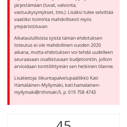
järjestämään (luvat, valvonta,
vastuukysymykset, tms.). Lisäksi tulee selvittää
vaatiiko toiminta mahdollisesti myös
ympäristöluvan.
Aikataulullisista syistä tämän ehdotuksen
toteutus ei ole mahdollinen vuoden 2020
aikana, mutta ehdotuksen voi tehdä uudelleen
seuraavaan osallistuvaan budjetointiin, jolloin
arvioidaan tonttiliittymän sen hetkinen tilanne.
Lisätietoja: liikuntapalvelupäällikkö Kati
Hämäläinen-Myllymäki, kati.hamalainen-
myllymaki@riihimaki.fi, p. 019 758 4743.
45