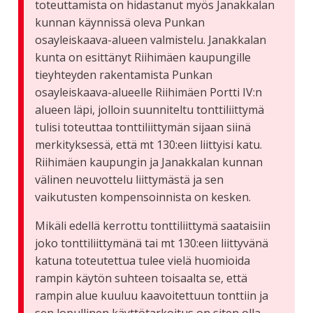
toteuttamista on hidastanut myös Janakkalan
kunnan käynnissä oleva Punkan
osayleiskaava-alueen valmistelu. Janakkalan
kunta on esittänyt Riihimäen kaupungille
tieyhteyden rakentamista Punkan
osayleiskaava-alueelle Riihimäen Portti IV:n
alueen läpi, jolloin suunniteltu tonttiliittymä
tulisi toteuttaa tonttiliittymän sijaan siinä
merkityksessä, että mt 130:een liittyisi katu.
Riihimäen kaupungin ja Janakkalan kunnan
välinen neuvottelu liittymästä ja sen
vaikutusten kompensoinnista on kesken.
Mikäli edellä kerrottu tonttiliittymä saataisiin
joko tonttiliittymänä tai mt 130:een liittyvänä
katuna toteutettua tulee vielä huomioida
rampin käytön suhteen toisaalta se, että
rampin alue kuuluu kaavoitettuun tonttiin ja