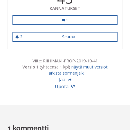
KANNATUKSET
Laillinen keulimis/stunttipaikka mop
1
2
Seuraa
Laillinen keulimis/stunttipai
2 seuraajaa
Viite: RIIHIMAKI-PROP-2019-10-41
Versio 1
(yhteensä 1 kpl)
näytä muut versiot
Tarkista sormenjälki
Jaa
Upota
1 kommentti