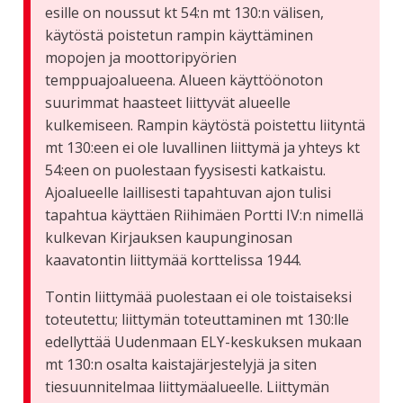
esille on noussut kt 54:n mt 130:n välisen,
käytöstä poistetun rampin käyttäminen
mopojen ja moottoripyörien
temppuajoalueena. Alueen käyttöönoton
suurimmat haasteet liittyvät alueelle
kulkemiseen. Rampin käytöstä poistettu liityntä
mt 130:een ei ole luvallinen liittymä ja yhteys kt
54:een on puolestaan fyysisesti katkaistu.
Ajoalueelle laillisesti tapahtuvan ajon tulisi
tapahtua käyttäen Riihimäen Portti IV:n nimellä
kulkevan Kirjauksen kaupunginosan
kaavatontin liittymää korttelissa 1944.
Tontin liittymää puolestaan ei ole toistaiseksi
toteutettu; liittymän toteuttaminen mt 130:lle
edellyttää Uudenmaan ELY-keskuksen mukaan
mt 130:n osalta kaistajärjestelyjä ja siten
tiesuunnitelmaa liittymäalueelle. Liittymän