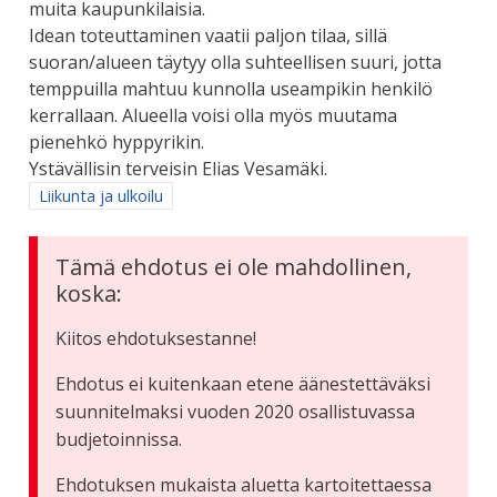
muita kaupunkilaisia.
Idean toteuttaminen vaatii paljon tilaa, sillä
suoran/alueen täytyy olla suhteellisen suuri, jotta
temppuilla mahtuu kunnolla useampikin henkilö
kerrallaan. Alueella voisi olla myös muutama
pienehkö hyppyrikin.
Ystävällisin terveisin Elias Vesamäki.
Rajaa tulokset aihepiirin mukaan: Liikunta ja ulkoilu
Liikunta ja ulkoilu
Tämä ehdotus ei ole mahdollinen,
koska:
Kiitos ehdotuksestanne!
Ehdotus ei kuitenkaan etene äänestettäväksi
suunnitelmaksi vuoden 2020 osallistuvassa
budjetoinnissa.
Ehdotuksen mukaista aluetta kartoitettaessa