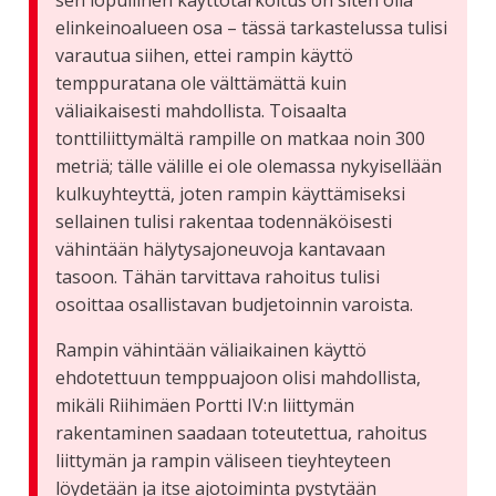
sen lopullinen käyttötarkoitus on siten olla
elinkeinoalueen osa – tässä tarkastelussa tulisi
varautua siihen, ettei rampin käyttö
temppuratana ole välttämättä kuin
väliaikaisesti mahdollista. Toisaalta
tonttiliittymältä rampille on matkaa noin 300
metriä; tälle välille ei ole olemassa nykyisellään
kulkuyhteyttä, joten rampin käyttämiseksi
sellainen tulisi rakentaa todennäköisesti
vähintään hälytysajoneuvoja kantavaan
tasoon. Tähän tarvittava rahoitus tulisi
osoittaa osallistavan budjetoinnin varoista.
Rampin vähintään väliaikainen käyttö
ehdotettuun temppuajoon olisi mahdollista,
mikäli Riihimäen Portti IV:n liittymän
rakentaminen saadaan toteutettua, rahoitus
liittymän ja rampin väliseen tieyhteyteen
löydetään ja itse ajotoiminta pystytään