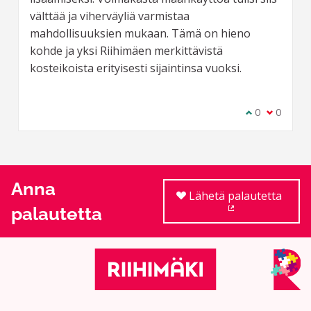
välttää ja viherväyliä varmistaa
mahdollisuuksien mukaan. Tämä on hieno
kohde ja yksi Riihimäen merkittävistä
kosteikoista erityisesti sijaintinsa vuoksi.
Olen samaa m
0
Olen eri 
0
Anna
Lähetä palautetta
palautetta
(Ulkoinen linkki