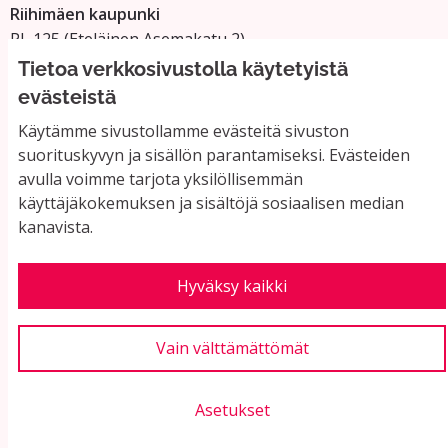
Riihimäen kaupunki
PL 125 (Eteläinen Asemakatu 2)
11101 Riihimäki
Tietoa verkkosivustolla käytetyistä
Vaihde: 019 758 4000
evästeistä
Sähköpostiosoitteet:
Käytämme sivustollamme evästeitä sivuston
etunimi.sukunimi@riihimaki.fi
suorituskyvyn ja sisällön parantamiseksi. Evästeiden
avulla voimme tarjota yksilöllisemmän
käyttäjäkokemuksen ja sisältöjä sosiaalisen median
Yhteystiedot ja usein kysyttyä
kanavista.
Käyttöehdot
Tietosuojaseloste
Saavutettavuus
Hyväksy kaikki
Evästeasetukset
Vain välttämättömät
Asetukset
Verkkosivusto luotu
vapaan ohjelmiston
(Ul
avulla.