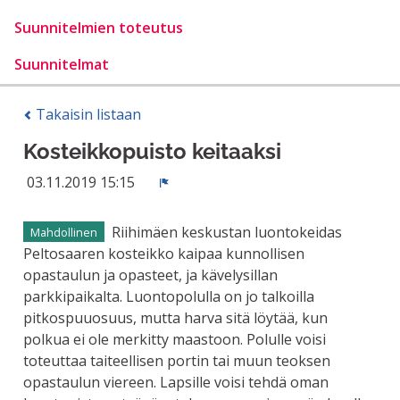
Suunnitelmien toteutus
Suunnitelmat
Takaisin listaan
Kosteikkopuisto keitaaksi
03.11.2019 15:15
Ilmoita
Riihimäen keskustan luontokeidas
Mahdollinen
Peltosaaren kosteikko kaipaa kunnollisen
opastaulun ja opasteet, ja kävelysillan
parkkipaikalta. Luontopolulla on jo talkoilla
pitkospuuosuus, mutta harva sitä löytää, kun
polkua ei ole merkitty maastoon. Polulle voisi
toteuttaa taiteellisen portin tai muun teoksen
opastaulun viereen. Lapsille voisi tehdä oman