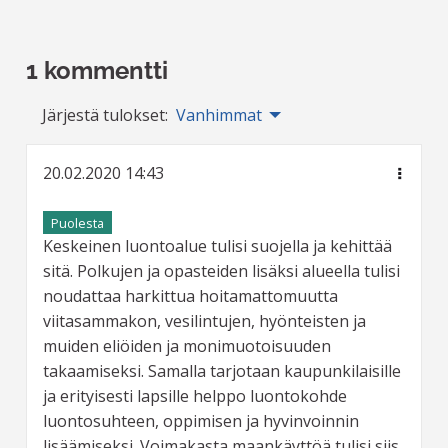
1 kommentti
Järjestä tulokset:
Vanhimmat
20.02.2020 14:43
Puolesta
Keskeinen luontoalue tulisi suojella ja kehittää
sitä. Polkujen ja opasteiden lisäksi alueella tulisi
noudattaa harkittua hoitamattomuutta
viitasammakon, vesilintujen, hyönteisten ja
muiden eliöiden ja monimuotoisuuden
takaamiseksi. Samalla tarjotaan kaupunkilaisille
ja erityisesti lapsille helppo luontokohde
luontosuhteen, oppimisen ja hyvinvoinnin
lisäämiseksi. Voimakasta maankäyttöä tulisi siis