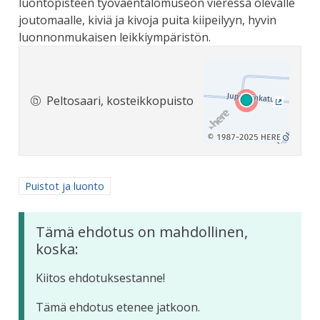
luontopisteen työväentalomuseon vieressä olevalle
joutomaalle, kiviä ja kivoja puita kiipeilyyn, hyvin
luonnonmukaisen leikkiympäristön.
Peltosaari, kosteikkopuisto
(Ulkoine
Rajaa tulokset aihepiirin mukaan: Puistot ja luonto
Puistot ja luonto
Tämä ehdotus on mahdollinen,
koska:
Kiitos ehdotuksestanne!
Tämä ehdotus etenee jatkoon.