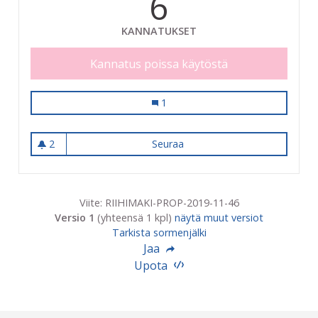
6
KANNATUKSET
Kannatus poissa käytöstä
Kosteikkopuisto keitaaksi
1
2
Seuraa
Kosteikkopuisto keitaaksi
2 seuraajaa
Viite: RIIHIMAKI-PROP-2019-11-46
Versio 1
(yhteensä 1 kpl)
näytä muut versiot
Tarkista sormenjälki
Jaa
Upota