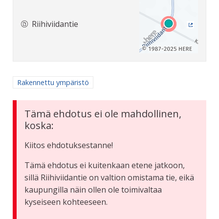
Riihiviidantie
(Ulkoine
Rajaa tulokset aihepiirin mukaan: Rakennettu ympäristö
Rakennettu ympäristö
Tämä ehdotus ei ole mahdollinen,
koska:
Kiitos ehdotuksestanne!
Tämä ehdotus ei kuitenkaan etene jatkoon,
sillä Riihiviidantie on valtion omistama tie, eikä
kaupungilla näin ollen ole toimivaltaa
kyseiseen kohteeseen.