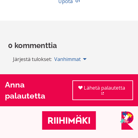
Upota
0 kommenttia
Järjestä tulokset:
Vanhimmat
Anna
Lähetä palautetta
palautetta
(Ulkoinen linkki