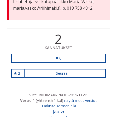
Lisätietoja: vs. katupäällikkö Maria Vasko,
maria.vasko@riihimaki.fi, p. 019 758 4812.
2
KANNATUKSET
Jalkakäytävä Riihiviidantien varteen.
0
2
Seuraa
Jalkakäytävä Riihiviidantien v
2 seuraajaa
Viite: RIIHIMAKI-PROP-2019-11-51
Versio 1
(yhteensä 1 kpl)
näytä muut versiot
Tarkista sormenjälki
Jaa