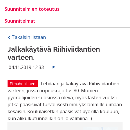
Suunnitelmien toteutus
Suunnitelmat
Takaisin listaan
Jalkakäytävä Riihiviidantien
varteen.
04.11.2019 12:33
Ilmoita
Tehdään jalkakäytävä Riihiviidantien
Ei mahdollinen
varteen, jossa nopeusrajoitus 80. Monien
pyöräilijöiden suosiossa oleva, myös lasten vuoksi,
jotka pääsisivät turvallisesti mm. ykslammille uimaan
kesäisin. Koululaisetkin pääsisivät pyörillä kouluun,
kun alikulkutunnelikin on jo valmiina! :)