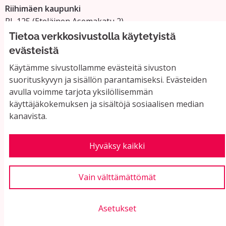
Riihimäen kaupunki
PL 125 (Eteläinen Asemakatu 2)
11101 Riihimäki
Tietoa verkkosivustolla käytetyistä
Vaihde: 019 758 4000
evästeistä
Sähköpostiosoitteet:
Käytämme sivustollamme evästeitä sivuston
etunimi.sukunimi@riihimaki.fi
suorituskyvyn ja sisällön parantamiseksi. Evästeiden
avulla voimme tarjota yksilöllisemmän
käyttäjäkokemuksen ja sisältöjä sosiaalisen median
Yhteystiedot ja usein kysyttyä
kanavista.
Käyttöehdot
Tietosuojaseloste
Saavutettavuus
Hyväksy kaikki
Evästeasetukset
Vain välttämättömät
Asetukset
Verkkosivusto luotu
vapaan ohjelmiston
(Ul