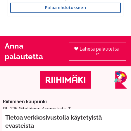
Palaa ehdotukseen
Anna
Lähetä palautetta
palautetta
(Ulkoinen linkki
Riihimäen kaupunki
PL 125 (Eteläinen Asemakatu 2)
11101 Riihimäki
Tietoa verkkosivustolla käytetyistä
Vaihde: 019 758 4000
evästeistä