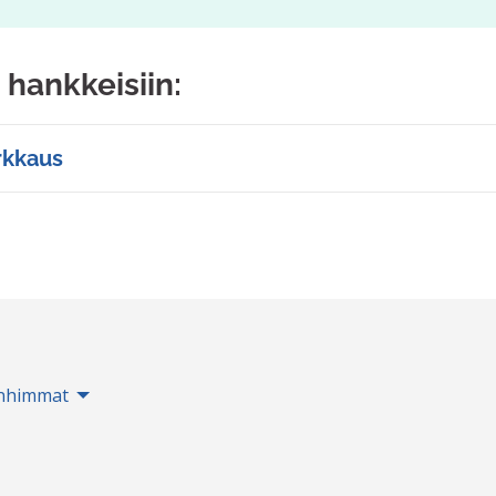
 hankkeisiin:
rkkaus
nhimmat