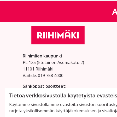
A
Riihimäen kaupunki
PL 125 (Eteläinen Asemakatu 2)
11101 Riihimäki
Vaihde: 019 758 4000
Sähköpostiosoitteet:
etunimi.sukunimi@riihimaki.fi
Tietoa verkkosivustolla käytetyistä evästei
Käytämme sivustollamme evästeitä sivuston suorituskyv
tarjota yksilöllisemmän käyttäjäkokemuksen ja sisältöj
Verkkosivusto luotu
vapaan ohjel