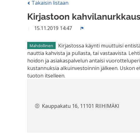
Takaisin listaan
Kirjastoon kahvilanurkkau
15.11.2019 14:47
Ilmoita
Kirjastossa käynti muuttuisi entist
Mahdollinen
nauttia kahvista ja pullasta, tai vastaavista. Le
hoidon ja asiakaspalvelun antaisi vuorotteluperiaat
kustannuksia alkuinvestoinnin jälkeen. Uskon ett
tuoton itselleen.
Kauppakatu 16, 11101 RIIHIMÄKI