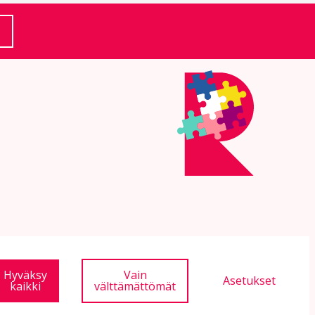
(Ulkoinen linkki)
Hyväksy
Vain
Asetukset
kaikki
välttämättömät