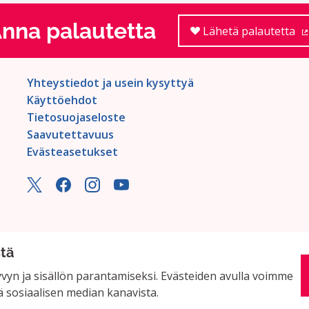
nna palautetta
Lähetä palautetta
Yhteystiedot ja usein kysyttyä
Käyttöehdot
Tietosuojaseloste
Saavutettavuus
Evästeasetukset
stä
yn ja sisällön parantamiseksi. Evästeiden avulla voimme
ä sosiaalisen median kanavista.
miston
avulla.