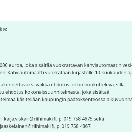
ka:
000 euroa, joka sisältää vuokrattavan kahviautomaatin vesi-
en. Kahviautomaatti vuokrataan kirjastolle 10 kuukauden aj
 rakennettavaksi vaikka ehdotus onkin houkutteleva, sillä
ttu ehdotus kokonaissuunnitelmasta, joka sisältää
nitelmaa käsitellään kaupungin päätöksenteossa alkuvuonn
i, kaija.viskari@riihimaki.fi, p. 019 758 4675 sekä
jaaskelainen@riihimaki.fi, p. 019 758 4867.