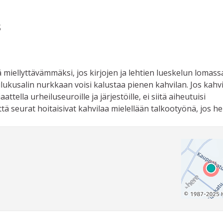
s
ä miellyttävämmäksi, jos kirjojen ja lehtien lueskelun lomassa
htilukusalin nurkkaan voisi kalustaa pienen kahvilan. Jos kahv
tella urheiluseuroille ja järjestöille, ei siitä aiheutuisi
ä seurat hoitaisivat kahvilaa mielellään talkootyönä, jos he 