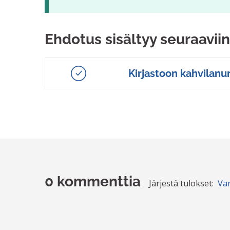
Ehdotus sisältyy seuraaviin
Kirjastoon kahvilanu
0 kommenttia
Järjestä tulokset:
Va