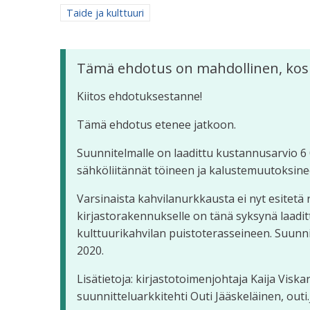
Rajaa tulokset aihepiirin mukaan: Taide ja kulttuuri
Taide ja kulttuuri
Tämä ehdotus on mahdollinen, kos
Kiitos ehdotuksestanne!
Tämä ehdotus etenee jatkoon.
Suunnitelmalle on laadittu kustannusarvio 6 
sähköliitännät töineen ja kalustemuutoksine
Varsinaista kahvilanurkkausta ei nyt esitetä
kirjastorakennukselle on tänä syksynä laadi
kulttuurikahvilan puistoterasseineen. Suun
2020.
Lisätietoja: kirjastotoimenjohtaja Kaija Viskar
suunnitteluarkkitehti Outi Jääskeläinen, outi.