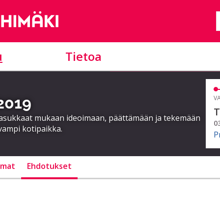
u
Tietoa
 2019
VA
T
a asukkaat mukaan ideoimaan, päättämään ja tekemään
0
vampi kotipaikka.
P
lmat
Ehdotukset