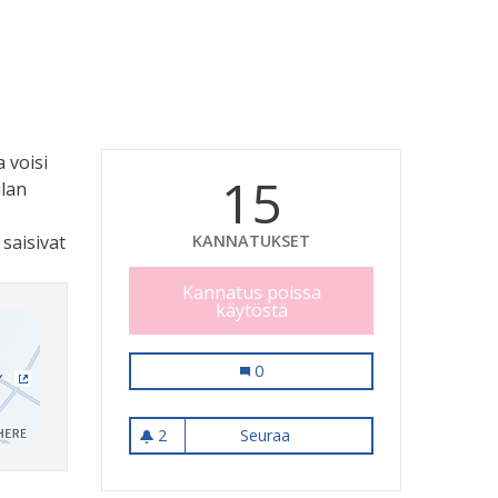
 voisi
15
ilan
saisivat
KANNATUKSET
Kannatus poissa
käytöstä
Kirjastoon kahvilanurkkaus
0
(Ulkoinen linkki)
2
Seuraa
Kirjastoon kahvilanurkkaus
2 seuraajaa