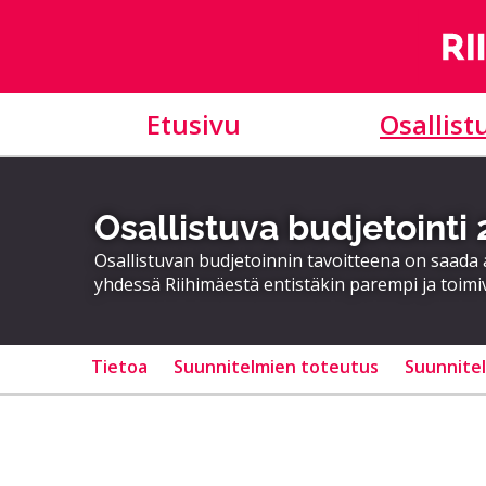
Etusivu
Osallist
Osallistuva budjetointi
Osallistuvan budjetoinnin tavoitteena on saad
yhdessä Riihimäestä entistäkin parempi ja toimi
Tietoa
Suunnitelmien toteutus
Suunnite