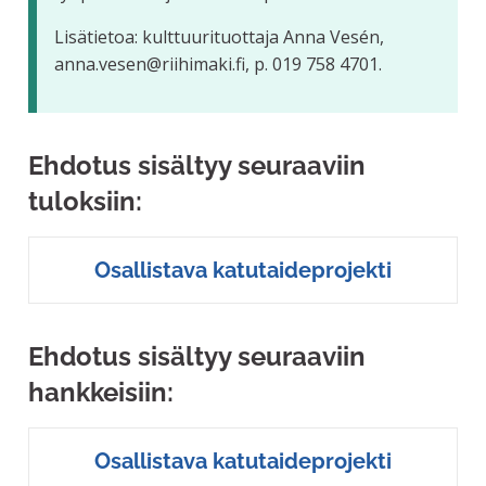
Lisätietoa: kulttuurituottaja Anna Vesén,
anna.vesen@riihimaki.fi, p. 019 758 4701.
Ehdotus sisältyy seuraaviin
tuloksiin:
Osallistava katutaideprojekti
Ehdotus sisältyy seuraaviin
hankkeisiin:
Osallistava katutaideprojekti