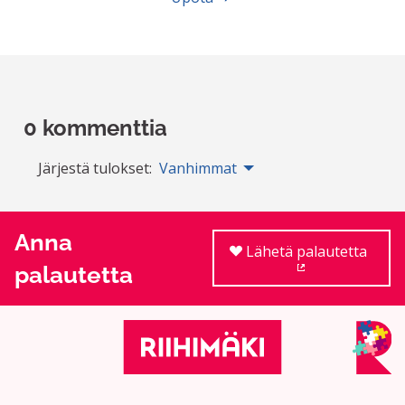
0 kommenttia
Järjestä tulokset:
Vanhimmat
Anna
Lähetä palautetta
palautetta
(Ulkoinen linkki