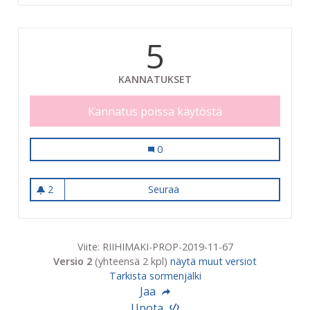
5
KANNATUKSET
Kannatus poissa käytöstä
Osallistava katutaideprojekti
0
2
Seuraa
Osallistava katutaideprojekti
2 seuraajaa
Viite: RIIHIMAKI-PROP-2019-11-67
Versio 2
(yhteensä 2 kpl)
näytä muut versiot
Tarkista sormenjälki
Jaa
Upota