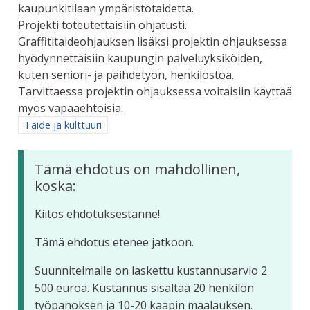
kaupunkitilaan ympäristötaidetta.
Projekti toteutettaisiin ohjatusti.
Graffititaideohjauksen lisäksi projektin ohjauksessa
hyödynnettäisiin kaupungin palveluyksiköiden,
kuten seniori- ja päihdetyön, henkilöstöä.
Tarvittaessa projektin ohjauksessa voitaisiin käyttää
myös vapaaehtoisia.
Rajaa tulokset aihepiirin mukaan: Taide ja kulttuuri
Taide ja kulttuuri
Tämä ehdotus on mahdollinen,
koska:
Kiitos ehdotuksestanne!
Tämä ehdotus etenee jatkoon.
Suunnitelmalle on laskettu kustannusarvio 2
500 euroa. Kustannus sisältää 20 henkilön
työpanoksen ja 10-20 kaapin maalauksen.