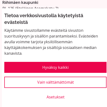
Riihimäen kaupunki
PL 125 (Eteläinen Asemakatu 2)
11101 Riihimäki
Tietoa verkkosivustolla käytetyistä
Vaihde: 019 758 4000
evästeistä
Sähköpostiosoitteet:
Käytämme sivustollamme evästeitä sivuston
etunimi.sukunimi@riihimaki.fi
suorituskyvyn ja sisällön parantamiseksi. Evästeiden
avulla voimme tarjota yksilöllisemmän
käyttäjäkokemuksen ja sisältöjä sosiaalisen median
Yhteystiedot ja usein kysyttyä
kanavista.
Käyttöehdot
Tietosuojaseloste
Saavutettavuus
Hyväksy kaikki
Evästeasetukset
Vain välttämättömät
Asetukset
Verkkosivusto luotu
vapaan ohjelmiston
(Ul
avulla.