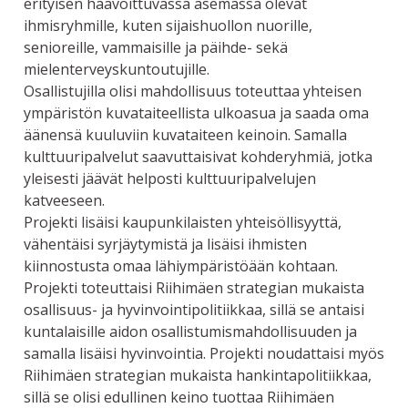
erityisen haavoittuvassa asemassa olevat
ihmisryhmille, kuten sijaishuollon nuorille,
senioreille, vammaisille ja päihde- sekä
mielenterveyskuntoutujille.
Osallistujilla olisi mahdollisuus toteuttaa yhteisen
ympäristön kuvataiteellista ulkoasua ja saada oma
äänensä kuuluviin kuvataiteen keinoin. Samalla
kulttuuripalvelut saavuttaisivat kohderyhmiä, jotka
yleisesti jäävät helposti kulttuuripalvelujen
katveeseen.
Projekti lisäisi kaupunkilaisten yhteisöllisyyttä,
vähentäisi syrjäytymistä ja lisäisi ihmisten
kiinnostusta omaa lähiympäristöään kohtaan.
Projekti toteuttaisi Riihimäen strategian mukaista
osallisuus- ja hyvinvointipolitiikkaa, sillä se antaisi
kuntalaisille aidon osallistumismahdollisuuden ja
samalla lisäisi hyvinvointia. Projekti noudattaisi myös
Riihimäen strategian mukaista hankintapolitiikkaa,
sillä se olisi edullinen keino tuottaa Riihimäen