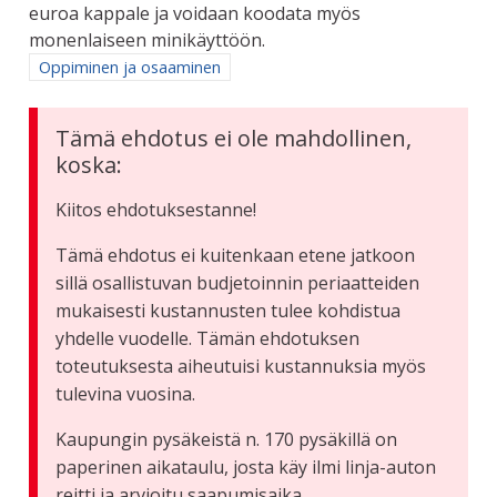
euroa kappale ja voidaan koodata myös
monenlaiseen minikäyttöön.
Rajaa tulokset aihepiirin mukaan: Oppiminen ja osaaminen
Oppiminen ja osaaminen
Tämä ehdotus ei ole mahdollinen,
koska:
Kiitos ehdotuksestanne!
Tämä ehdotus ei kuitenkaan etene jatkoon
sillä osallistuvan budjetoinnin periaatteiden
mukaisesti kustannusten tulee kohdistua
yhdelle vuodelle. Tämän ehdotuksen
toteutuksesta aiheutuisi kustannuksia myös
tulevina vuosina.
Kaupungin pysäkeistä n. 170 pysäkillä on
paperinen aikataulu, josta käy ilmi linja-auton
reitti ja arvioitu saapumisaika.