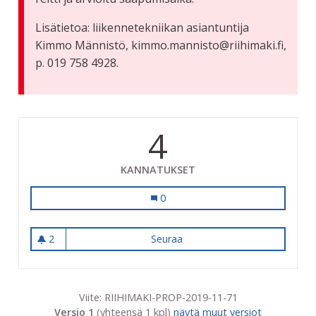
Lisätietoa: liikennetekniikan asiantuntija
Kimmo Männistö, kimmo.mannisto@riihimaki.fi,
p. 019 758 4928.
4
KANNATUKSET
Digitaali Näytöt Bussipysäkeille. Mi
0
2
Seuraa
Digitaali Näytöt Bussipysäkei
2 seuraajaa
Viite: RIIHIMAKI-PROP-2019-11-71
Versio 1
(yhteensä 1 kpl)
näytä muut versiot