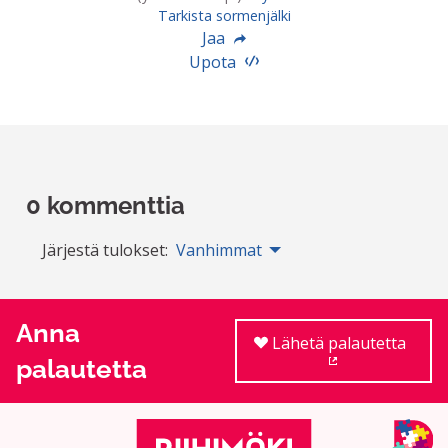
Tarkista sormenjälki
Jaa
Upota
0 kommenttia
Järjestä tulokset:
Vanhimmat
Anna
Lähetä palautetta
palautetta
(Ulkoinen linkki