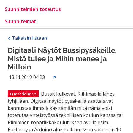
Suunnitelmien toteutus
Suunnitelmat
Takaisin listaan
Digitaali Näytöt Bussipysäkeille.
Mistä tulee ja Mihin menee ja
Milloin
18.11.2019 04:23
Ilmoita
Bussit kulkevat, Riihimäellä lähes
Ei mahdollinen
tyhjillään, Digitaalinäytöt pysäkeillä saattaisivat
kannustaa ihmisiä käyttämään niitä nämä voisi
totetutaa yhteistyössä teknillisen koulun kanssa tai
Riihimäen robotiikkakoulutuksen avulla esim
Rasberry ja Arduino aluistoilla maksaa vain noin 10