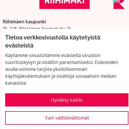
Riihimäen kaupunki
PL 125 (Eteläinen Asemakatu 2)
11101 Riihimäki
Tietoa verkkosivustolla käytetyistä
Vaihde: 019 758 4000
evästeistä
Sähköpostiosoitteet:
Käytämme sivustollamme evästeitä sivuston
etunimi.sukunimi@riihimaki.fi
suorituskyvyn ja sisällön parantamiseksi. Evästeiden
avulla voimme tarjota yksilöllisemmän
käyttäjäkokemuksen ja sisältöjä sosiaalisen median
Yhteystiedot ja usein kysyttyä
kanavista.
Käyttöehdot
Tietosuojaseloste
Saavutettavuus
Hyväksy kaikki
Evästeasetukset
Vain välttämättömät