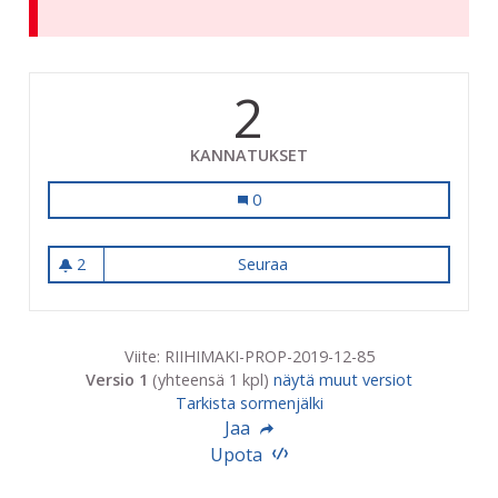
2
KANNATUKSET
Höyryveturi 554:lle sadekatos
0
2
Seuraa
Höyryveturi 554:lle sadekato
2 seuraajaa
Viite: RIIHIMAKI-PROP-2019-12-85
Versio 1
(yhteensä 1 kpl)
näytä muut versiot
Tarkista sormenjälki
Jaa
Upota