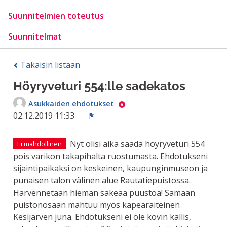
Suunnitelmien toteutus
Suunnitelmat
Takaisin listaan
Höyryveturi 554:lle sadekatos
Asukkaiden ehdotukset
02.12.2019 11:33
Ilmoita
Nyt olisi aika saada höyryveturi 554
Ei mahdollinen
pois varikon takapihalta ruostumasta. Ehdotukseni
sijaintipaikaksi on keskeinen, kaupunginmuseon ja
punaisen talon välinen alue Rautatiepuistossa.
Harvennetaan hieman sakeaa puustoa! Samaan
puistonosaan mahtuu myös kapearaiteinen
Kesijärven juna. Ehdotukseni ei ole kovin kallis,