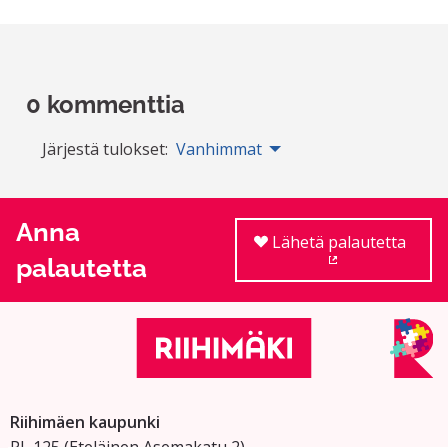
0 kommenttia
Järjestä tulokset:
Vanhimmat
Anna
Lähetä palautetta
palautetta
(Ulkoinen linkki
Riihimäen kaupunki
PL 125 (Eteläinen Asemakatu 2)