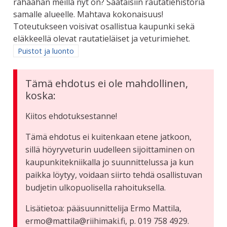
rahaahan meillä nyt on? Saataisiin rautatiehistoria
samalle alueelle. Mahtava kokonaisuus!
Toteutukseen voisivat osallistua kaupunki sekä
eläkkeellä olevat rautatieläiset ja veturimiehet.
Rajaa tulokset aihepiirin mukaan: Puistot ja luonto
Puistot ja luonto
Tämä ehdotus ei ole mahdollinen,
koska:
Kiitos ehdotuksestanne!
Tämä ehdotus ei kuitenkaan etene jatkoon,
sillä höyryveturin uudelleen sijoittaminen on
kaupunkitekniikalla jo suunnittelussa ja kun
paikka löytyy, voidaan siirto tehdä osallistuvan
budjetin ulkopuolisella rahoituksella.
Lisätietoa: pääsuunnittelija Ermo Mattila,
ermo@mattila@riihimaki.fi, p. 019 758 4929.