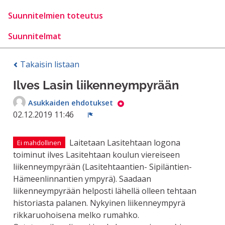
Suunnitelmien toteutus
Suunnitelmat
Takaisin listaan
Ilves Lasin liikenneympyrään
Asukkaiden ehdotukset
02.12.2019 11:46
Ilmoita
Laitetaan Lasitehtaan logona
Ei mahdollinen
toiminut ilves Lasitehtaan koulun viereiseen
liikenneympyrään (Lasitehtaantien- Sipiläntien-
Hämeenlinnantien ympyrä). Saadaan
liikenneympyrään helposti lähellä olleen tehtaan
historiasta palanen. Nykyinen liikenneympyrä
rikkaruohoisena melko rumahko.