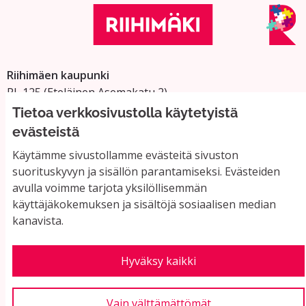
Riihimäen kaupunki
PL 125 (Eteläinen Asemakatu 2)
11101 Riihimäki
Tietoa verkkosivustolla käytetyistä
Vaihde: 019 758 4000
evästeistä
Sähköpostiosoitteet:
Käytämme sivustollamme evästeitä sivuston
etunimi.sukunimi@riihimaki.fi
suorituskyvyn ja sisällön parantamiseksi. Evästeiden
avulla voimme tarjota yksilöllisemmän
käyttäjäkokemuksen ja sisältöjä sosiaalisen median
Yhteystiedot ja usein kysyttyä
kanavista.
Käyttöehdot
Tietosuojaseloste
Saavutettavuus
Hyväksy kaikki
Evästeasetukset
Vain välttämättömät