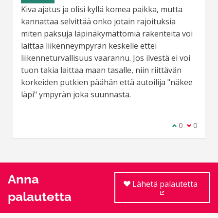
Kiva ajatus ja olisi kyllä komea paikka, mutta
kannattaa selvittää onko jotain rajoituksia
miten paksuja läpinäkymättömiä rakenteita voi
laittaa liikenneympyrän keskelle ettei
liikenneturvallisuus vaarannu. Jos ilvestä ei voi
tuon takia laittaa maan tasalle, niin riittävän
korkeiden putkien päähän että autoilija "näkee
läpi" ympyrän joka suunnasta.
Olen samaa m
0
Olen eri 
0
Anna
Lähetä palautetta
palautetta
(Ulkoinen linkki