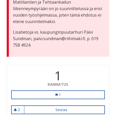
Mattilantien ja Tehtaankadun
liikenneympyrään on jo suunnittelussa ja ensi
vuoden työohjelmassa, joten tämä ehdotus ei
etene suunnitelmaksi.
Lisätietoja vs. kaupunginpuutarhuri Päivi
Sundman, paivi.sundman@riihimaki.fi, p. 019
758 4924.
1
KANNATUS
Ilves Lasin liikenneympyrään
1
2
Seuraa
Ilves Lasin liikenneympyrään
2 seuraajaa