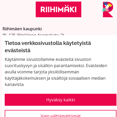
Riihimäen kaupunki
PL 125 (Eteläinen Asemakatu 2)
11101 Riihimäki
Tietoa verkkosivustolla käytetyistä
Vaihde: 019 758 4000
evästeistä
Sähköpostiosoitteet:
Käytämme sivustollamme evästeitä sivuston
etunimi.sukunimi@riihimaki.fi
suorituskyvyn ja sisällön parantamiseksi. Evästeiden
avulla voimme tarjota yksilöllisemmän
käyttäjäkokemuksen ja sisältöjä sosiaalisen median
Yhteystiedot ja usein kysyttyä
kanavista.
Käyttöehdot
Tietosuojaseloste
Saavutettavuus
Hyväksy kaikki
Evästeasetukset
Vain välttämättömät