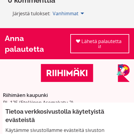
0 kommenttia
Järjestä tulokset:
Vanhimmat
Anna
Lähetä palautetta
palautetta
(Ulkoinen linkki
Riihimäen kaupunki
PL 125 (Eteläinen Asemakatu 2)
11101 Riihimäki
Tietoa verkkosivustolla käytetyistä
Vaihde: 019 758 4000
evästeistä
Sähköpostiosoitteet:
Käytämme sivustollamme evästeitä sivuston