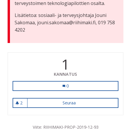
terveystoimen teknologiapilottien osalta.
Lisätietoa: sosiaali- ja terveysjohtaja Jouni
Sakomaa, jouni.sakomaa@riihimaki.fi, 019 758
4202
1
KANNATUS
Ikäihmisten kotihoitoon terveyttä ja
0
2
Seuraa
Ikäihmisten kotihoitoon terve
2 seuraajaa
Viite: RIIHIMAKI-PROP-2019-12-93