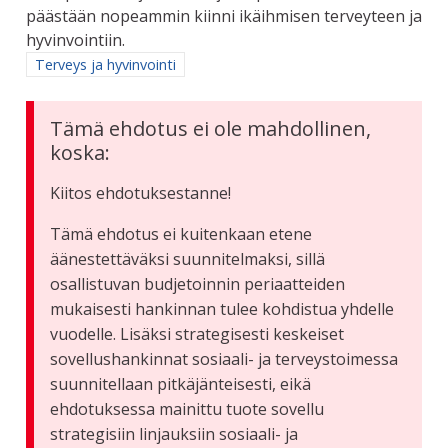
päästään nopeammin kiinni ikäihmisen terveyteen ja
hyvinvointiin.
Rajaa tulokset aihepiirin mukaan: Terveys ja hyvinvointi
Terveys ja hyvinvointi
Tämä ehdotus ei ole mahdollinen,
koska:
Kiitos ehdotuksestanne!
Tämä ehdotus ei kuitenkaan etene
äänestettäväksi suunnitelmaksi, sillä
osallistuvan budjetoinnin periaatteiden
mukaisesti hankinnan tulee kohdistua yhdelle
vuodelle. Lisäksi strategisesti keskeiset
sovellushankinnat sosiaali- ja terveystoimessa
suunnitellaan pitkäjänteisesti, eikä
ehdotuksessa mainittu tuote sovellu
strategisiin linjauksiin sosiaali- ja