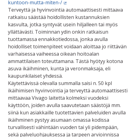
kuntoon-mutta-miten-/
(Ulkoinen linkki)
Terveyttä ja hyvinvointia automaattisesti mittaava
ratkaisu säästää hoidollisten kustannuksien
kasvulta, jotka syntyvät usein hiljalleen tai myös
yllättävästi. Toiminnan ydin onkin ratkaisun
tuottamassa ennakkotiedossa, jonka avulla
hoidolliset toimenpiteet voidaan aloittaa jo riittävän
varhaisessa vaiheessa oikean hoitoalan
ammattilaisen toteuttamana. Tästä hyötyy kotona
asuva ikäihminen, kunta ja veronmaksaja, eli
kaupunkilaiset yhdessä.
Käytettävissä olevalla summalla saisi n. 50 kpl
ikäihimisen hyvinvointia ja terveyttä automaattisesti
mittaavaa Vivago laitetta kolmeksi vuodeksi
käyttöön, joiden avulla saavutetaan säästöjä mm.
siinä kun asiakkaille tuotettavien palveluiden avulla
ikäihminen pystyy asumaan omassa kodissa
turvallisesti vähintään vuoden tai yli pidempään,
sekä palveluohjauksessa ja tarpeen arvioinnissa