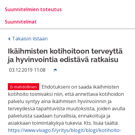
Suunnitelmien toteutus
Suunnitelmat
Takaisin listaan
Ikäihmisten kotihoitoon terveyttä
ja hyvinvointia edistävä ratkaisu
03.12.2019 11:08
Ilmoita
Ehdotukseni on saada ikäihmisten
Ei mahdollinen
kotihoito toimivaksi niin, että annettava kotihoidon
palvelu syntyy aina ikäihmisen hyvinvoinnin ja
terveydessä tapahtuvista muutoksista, joiden avulla
palveluista saadaan turvallisia, ennakoituja ja
asiakkaan toimintakykyä tukevia. Kts. lisää täältä:
https://www.vivago.fi/yritys/blogit/blogi/kotihoito-