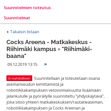
Suunnitelmien toteutus
Suunnitelmat
Takaisin listaan
Cocks Areena - Matkakeskus -
Riihimäki kampus = "Riihimäki-
baana"
09.12.2019 13:15
Ilmoita
Suunnitellaan ja toteutetaan osana
Ei mahdollinen
asemanseudun kehittämistä ja
robotiikkakampuksen vetovoimaisuutta lisäämään
jalankululle ja pyöräilylle suunniteltu "yhdyskäytävä",
joka sitoo yhteen matkakeskuksen/rautatieaseman,
robotiikkakampuksen ja Cocks Areenan ja