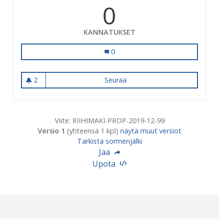
0
KANNATUKSET
Cocks Areena - Matkakeskus - Riihi
0
2
Seuraa
Cocks Areena - Matkakeskus 
2 seuraajaa
Viite: RIIHIMAKI-PROP-2019-12-99
Versio 1
(yhteensä 1 kpl)
näytä muut versiot
Tarkista sormenjälki
Jaa
Upota