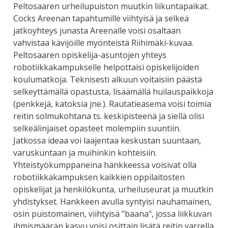
Peltosaaren urheilupuiston muutkin liikuntapaikat.
Cocks Areenan tapahtumille viihtyisä ja selkeä
jatkoyhteys junasta Areenalle voisi osaltaan
vahvistaa kävijöille myönteistä Riihimäki-kuvaa.
Peltosaaren opiskelija-asuntojen yhteys
robotiikkakampukselle helpottaisi opiskelijoiden
koulumatkoja. Teknisesti alkuun voitaisiin päästä
selkeyttämällä opastusta, lisäämällä huilauspaikkoja
(penkkejä, katoksia jne.). Rautatieasema voisi toimia
reitin solmukohtana ts. keskipisteenä ja siellä olisi
selkeälinjaiset opasteet molempiin suuntiin.
Jatkossa ideaa voi laajentaa keskustan suuntaan,
varuskuntaan ja muihinkin kohteisiin.
Yhteistyökumppaneina hankkeessa voisivat olla
robotiikkakampuksen kaikkien oppilaitosten
opiskelijat ja henkilökunta, urheiluseurat ja muutkin
yhdistykset. Hankkeen avulla syntyisi nauhamainen,
osin puistomainen, viihtyisä "baana", jossa liikkuvan
ihmismäärän kasvu voisi osittain lisätä reitin varrella