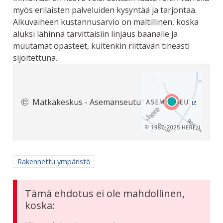
myös erilaisten palveluiden kysyntää ja tarjontaa.
Alkuvaiheen kustannusarvio on maltillinen, koska
aluksi lähinnä tarvittaisiin linjaus baanalle ja
muutamat opasteet, kuitenkin riittävän tiheästi
sijoitettuna.
Matkakeskus - Asemanseutu
(Ulkoine
Rajaa tulokset aihepiirin mukaan: Rakennettu ympäristö
Rakennettu ympäristö
Tämä ehdotus ei ole mahdollinen,
koska: