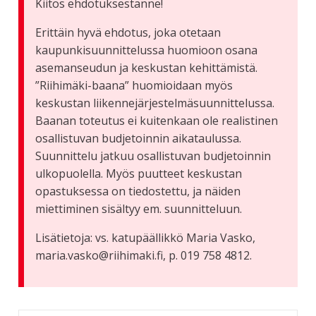
Kiitos ehdotuksestanne!
Erittäin hyvä ehdotus, joka otetaan
kaupunkisuunnittelussa huomioon osana
asemanseudun ja keskustan kehittämistä.
”Riihimäki-baana” huomioidaan myös
keskustan liikennejärjestelmäsuunnittelussa.
Baanan toteutus ei kuitenkaan ole realistinen
osallistuvan budjetoinnin aikataulussa.
Suunnittelu jatkuu osallistuvan budjetoinnin
ulkopuolella. Myös puutteet keskustan
opastuksessa on tiedostettu, ja näiden
miettiminen sisältyy em. suunnitteluun.
Lisätietoja: vs. katupäällikkö Maria Vasko,
maria.vasko@riihimaki.fi, p. 019 758 4812.