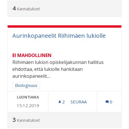
4
Kannatukset
Aurinkopaneelit Riihimäen lukiolle
EI MAHDOLLINEN
Riihimäen lukion opiskelijakunnan hallitus
ehdottaa, että lukiolle hankitaan
aurinkopaneelit....
Rajaa tulokset aihepiirin mukaan: Ekologisuus
Ekologisuus
LUONTIAIKA
2
2 SEURAAJAA
SEURAA
0
15.12.2019
AURINKOPANEELIT RIIHIM
3
Kannatukset