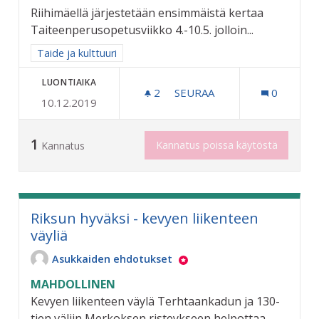
Riihimäellä järjestetään ensimmäistä kertaa
Taiteenperusopetusviikko 4.-10.5. jolloin...
Rajaa tulokset aihepiirin mukaan: Taide ja kulttuuri
Taide ja kulttuuri
LUONTIAIKA
2
2 SEURAAJAA
SEURAA
0
10.12.2019
TAITEEN PERUSOPETUSTA
1
Kannatus poissa käytöstä
Kannatus
Riksun hyväksi - kevyen liikenteen
väyliä
Asukkaiden ehdotukset
MAHDOLLINEN
Kevyen liikenteen väylä Terhtaankadun ja 130-
tien väliin Merkoksen risteykseen helpottaa...