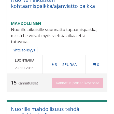
kohtaamispaikka/ajanvietto paikka
MAHDOLLINEN
Nuorille aikuisille suunnattu tapaamispaikka,
missä he voivat myös viettää aikaa että
tutustua...
Rajaa tulokset aihepiirin mukaan: Yhteisöllisyys
Yhteisöllisyys
LUONTIAIKA
3
3 SEURAAJAA
SEURAA
0
22.10.2019
NUORTEN AIKUISTEN KOHT
15
Kannatus poissa käytöstä
Kannatukset
Nuorille mahdollisuus tehdä