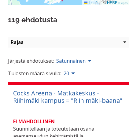
Leaflet
|
©
HERE maps
119 ehdotusta
Rajaa
Järjestä ehdotukset:
Satunnainen
Tulosten määrä sivulla:
20
Cocks Areena - Matkakeskus -
Riihimäki kampus = "Riihimäki-baana"
EI MAHDOLLINEN
Suunnitellaan ja toteutetaan osana
asemanseudun kehittämistä ja