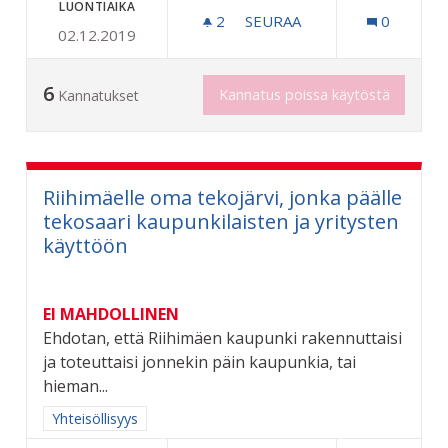
LUONTIAIKA
2
2 SEURAAJAA
SEURAA
0
02.12.2019
TAITEEN PERUSOPETUSTA
6
Kannatus poissa käytöstä
Kannatukset
Riihimäelle oma tekojärvi, jonka päälle
tekosaari kaupunkilaisten ja yritysten
käyttöön
EI MAHDOLLINEN
Ehdotan, että Riihimäen kaupunki rakennuttaisi
ja toteuttaisi jonnekin päin kaupunkia, tai
hieman...
Rajaa tulokset aihepiirin mukaan: Yhteisöllisyys
Yhteisöllisyys