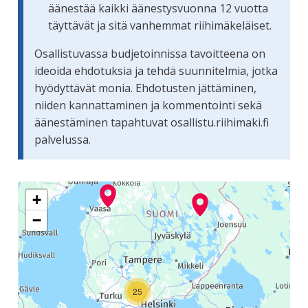
äänestää kaikki äänestysvuonna 12 vuotta
täyttävät ja sitä vanhemmat riihimäkeläiset.
Osallistuvassa budjetoinnissa tavoitteena on
ideoida ehdotuksia ja tehdä suunnitelmia, jotka
hyödyttävät monia. Ehdotusten jättäminen,
niiden kannattaminen ja kommentointi sekä
äänestäminen tapahtuvat osallistu.riihimaki.fi
palvelussa.
Seuraavassa elementissä on kartta, joka esittää tämän siv
+
−
25