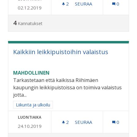
2
2 SEURAAJAA
SEURAA
0
02.12.2019
MATONPESUPAIKKA PELT
4
Kannatukset
Kaikkiin leikkipuistoihin valaistus
MAHDOLLINEN
Tarkastetaan että kaikissa Riihimäen
kaupungin leikkipuistoissa on toimiva valaistus
jotta...
Rajaa tulokset aihepiirin mukaan: Liikunta ja ulkoilu
Liikunta ja ulkoilu
LUONTIAIKA
2
2 SEURAAJAA
SEURAA
0
24.10.2019
KAIKKIIN LEIKKIPUISTOIHI