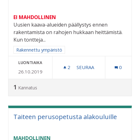
EI MAHDOLLINEN
Uusien kaava-alueiden päällystys ennen
rakentamista on rahojen hukkaan heittämistä.
Kun tontteja...
Rajaa tulokset aihepiirin mukaan: Rakennettu ympäristö
Rakennettu ympäristö
LUONTIAIKA
2
2 SEURAAJAA
SEURAA
0
26.10.2019
LIIKENNE INFRA JA MUUT
1
Kannatus
Taiteen perusopetusta alakouluille
MAHDOLLINEN