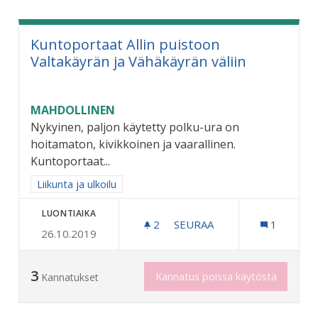
Kuntoportaat Allin puistoon
Valtakäyrän ja Vähäkäyrän väliin
MAHDOLLINEN
Nykyinen, paljon käytetty polku-ura on
hoitamaton, kivikkoinen ja vaarallinen.
Kuntoportaat...
Rajaa tulokset aihepiirin mukaan: Liikunta ja ulkoilu
Liikunta ja ulkoilu
LUONTIAIKA
2
2 SEURAAJAA
SEURAA
1
26.10.2019
KUNTOPORTAAT ALLIN PUI
3
Kannatus poissa käytöstä
Kannatukset