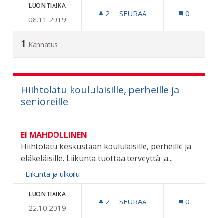
LUONTIAIKA
2
2 SEURAAJAA
SEURAA
0
08.11.2019
RIIHIMÄELLE OMA TEKOJÄ
1
Kannatus
Hiihtolatu koululaisille, perheille ja
senioreille
EI MAHDOLLINEN
Hiihtolatu keskustaan koululaisille, perheille ja
eläkeläisille. Liikunta tuottaa terveyttä ja...
Rajaa tulokset aihepiirin mukaan: Liikunta ja ulkoilu
Liikunta ja ulkoilu
LUONTIAIKA
2
2 SEURAAJAA
SEURAA
0
22.10.2019
HIIHTOLATU KOULULAISILL