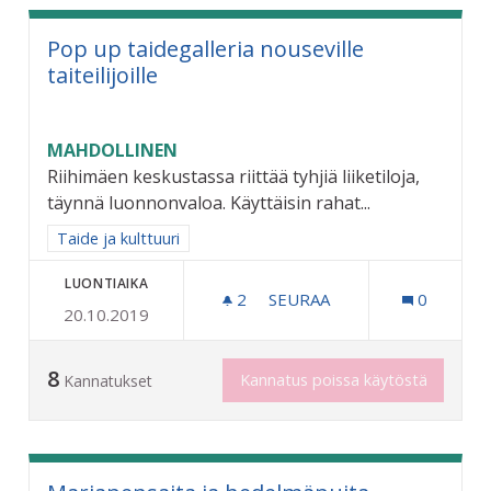
Pop up taidegalleria nouseville
taiteilijoille
MAHDOLLINEN
Riihimäen keskustassa riittää tyhjiä liiketiloja,
täynnä luonnonvaloa. Käyttäisin rahat...
Rajaa tulokset aihepiirin mukaan: Taide ja kulttuuri
Taide ja kulttuuri
LUONTIAIKA
2
2 SEURAAJAA
SEURAA
0
20.10.2019
POP UP TAIDEGALLERIA NO
8
Kannatus poissa käytöstä
Kannatukset