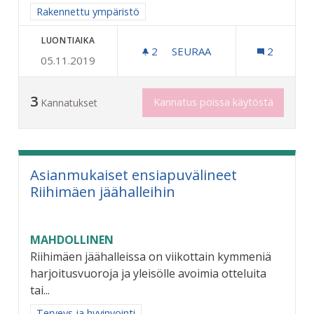
Rajaa tulokset aihepiirin mukaan: Rakennettu ympäristö
Rakennettu ympäristö
LUONTIAIKA
2
2 SEURAAJAA
SEURAA
2
05.11.2019
NIMIKKOPUU JOKAISELLE 
3
Kannatus poissa käytöstä
Kannatukset
Asianmukaiset ensiapuvälineet
Riihimäen jäähalleihin
MAHDOLLINEN
Riihimäen jäähalleissa on viikottain kymmeniä
harjoitusvuoroja ja yleisölle avoimia otteluita
tai...
Rajaa tulokset aihepiirin mukaan: Terveys ja hyvinvointi
Terveys ja hyvinvointi