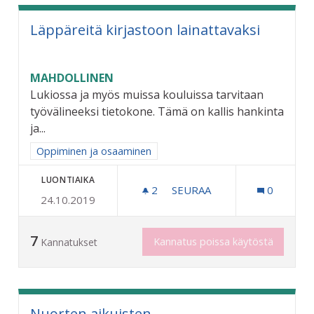
Läppäreitä kirjastoon lainattavaksi
MAHDOLLINEN
Lukiossa ja myös muissa kouluissa tarvitaan
työvälineeksi tietokone. Tämä on kallis hankinta
ja...
Rajaa tulokset aihepiirin mukaan: Oppiminen ja osaaminen
Oppiminen ja osaaminen
LUONTIAIKA
2
2 SEURAAJAA
SEURAA
0
24.10.2019
LÄPPÄREITÄ KIRJASTOON 
7
Kannatus poissa käytöstä
Kannatukset
Nuorten aikuisten