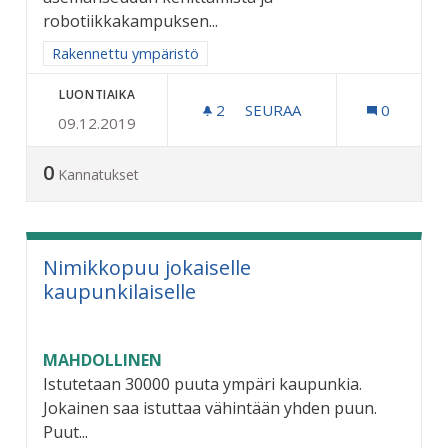
robotiikkakampuksen...
Rajaa tulokset aihepiirin mukaan: Rakennettu ympäristö
Rakennettu ympäristö
LUONTIAIKA
2
2 SEURAAJAA
SEURAA
0
09.12.2019
COCKS AREENA - MATKAKES
0
Kannatukset
Nimikkopuu jokaiselle
kaupunkilaiselle
MAHDOLLINEN
Istutetaan 30000 puuta ympäri kaupunkia.
Jokainen saa istuttaa vähintään yhden puun.
Puut...