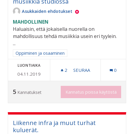
musiikkia studiossa
Asukkaiden ehdotukset
MAHDOLLINEN
Haluaisin, että jokaisella nuorella on
mahdollisuus tehdä musiikkia usein eri tyylein.
...
Rajaa tulokset aihepiirin mukaan: Oppiminen ja osaaminen
Oppiminen ja osaaminen
LUONTIAIKA
2
2 SEURAAJAA
SEURAA
0
04.11.2019
NUORILLE MAHDOLLISUUS 
5
Kannatus poissa käytöstä
Kannatukset
Liikenne infra ja muut turhat
kuluerät.