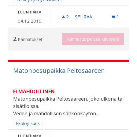
LUONTIAIKA
2
2 SEURAAJAA
SEURAA
1
04.12.2019
ASIANMUKAISET ENSIAPUV
2
Kannatus poissa käytöstä
Kannatukset
Matonpesupaikka Peltosaareen
EI MAHDOLLINEN
Matonpesupaikka Peltosaareen, joko ulkona tai
sisätiloissa.
Veden ja mahdollisen sähkönkäytön...
Rajaa tulokset aihepiirin mukaan: Ekologisuus
Ekologisuus
LUONTIAIKA