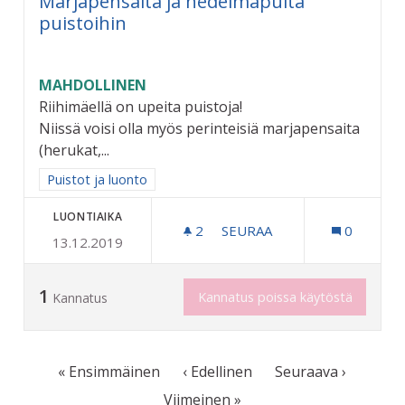
Marjapensaita ja hedelmäpuita
puistoihin
MAHDOLLINEN
Riihimäellä on upeita puistoja!
Niissä voisi olla myös perinteisiä marjapensaita
(herukat,...
Rajaa tulokset aihepiirin mukaan: Puistot ja luonto
Puistot ja luonto
LUONTIAIKA
2
2 SEURAAJAA
SEURAA
0
13.12.2019
MARJAPENSAITA JA HEDEL
1
Kannatus poissa käytöstä
Kannatus
« Ensimmäinen
‹ Edellinen
Seuraava ›
Viimeinen »