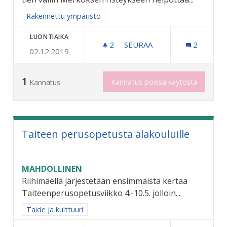
Rajaa tulokset aihepiirin mukaan: Rakennettu ympäristö
Rakennettu ympäristö
LUONTIAIKA
2
2 SEURAAJAA
SEURAA
2
02.12.2019
RIKSUN HYVÄKSI - KEVYEN
1
Kannatus poissa käytöstä
Kannatus
Taiteen perusopetusta alakouluille
MAHDOLLINEN
Riihimäellä järjestetään ensimmäistä kertaa
Taiteenperusopetusviikko 4.-10.5. jolloin...
Rajaa tulokset aihepiirin mukaan: Taide ja kulttuuri
Taide ja kulttuuri