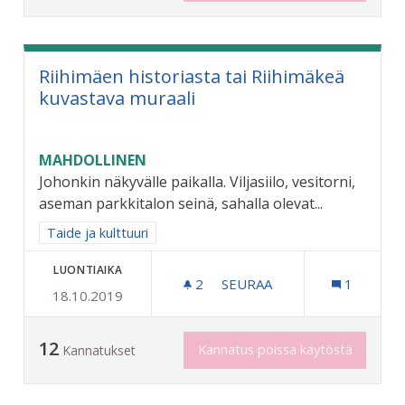
Riihimäen historiasta tai Riihimäkeä
kuvastava muraali
MAHDOLLINEN
Johonkin näkyvälle paikalla. Viljasiilo, vesitorni,
aseman parkkitalon seinä, sahalla olevat...
Rajaa tulokset aihepiirin mukaan: Taide ja kulttuuri
Taide ja kulttuuri
LUONTIAIKA
2
2 SEURAAJAA
SEURAA
1
18.10.2019
RIIHIMÄEN HISTORIASTA T
12
Kannatus poissa käytöstä
Kannatukset