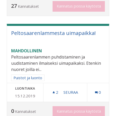
27
Kannatus poissa käytöstä
Kannatukset
Peltosaarenlammesta uimapaikka!
MAHDOLLINEN
Peltosaarenlammen puhdistaminen ja
uudistaminen ilmaiseksi uimapaikaksi. Etenkin
nuoret joilla ei...
Rajaa tulokset aihepiirin mukaan: Puistot ja luonto
Puistot ja luonto
LUONTIAIKA
2
2 SEURAAJAA
SEURAA
0
15.12.2019
PELTOSAARENLAMMESTA U
0
Kannatus poissa käytöstä
Kannatukset