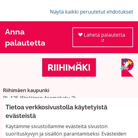
Näytä kaikki peruutetut ehdotukset
Anna
Lähetä palautetta
palautetta
(Ulkoinen linkki
Riihimäen kaupunki
PL 125 (Eteläinen Asemakatu 2)
11101 Riihimäki
Tietoa verkkosivustolla käytetyistä
Vaihde: 019 758 4000
evästeistä
Sähköpostiosoitteet:
Käytämme sivustollamme evästeitä sivuston
etunimi.sukunimi@riihimaki.fi
suorituskyvyn ja sisällön parantamiseksi. Evästeiden