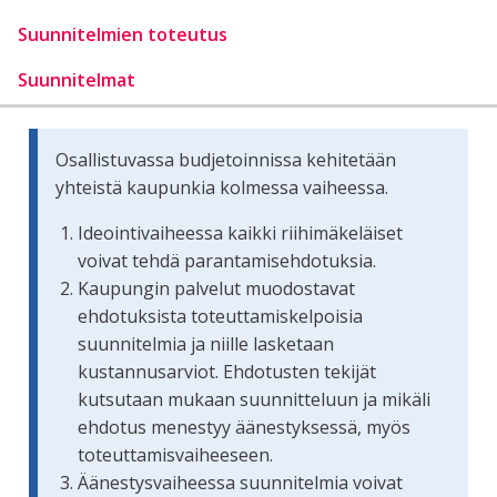
Suunnitelmien toteutus
Suunnitelmat
Osallistuvassa budjetoinnissa kehitetään
yhteistä kaupunkia kolmessa vaiheessa.
Ideointivaiheessa kaikki riihimäkeläiset
voivat tehdä parantamisehdotuksia.
Kaupungin palvelut muodostavat
ehdotuksista toteuttamiskelpoisia
suunnitelmia ja niille lasketaan
kustannusarviot. Ehdotusten tekijät
kutsutaan mukaan suunnitteluun ja mikäli
ehdotus menestyy äänestyksessä, myös
toteuttamisvaiheeseen.
Äänestysvaiheessa suunnitelmia voivat