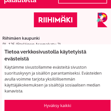
palautetta
(Ulkoinen linkki
Riihimäen kaupunki
PL 125 (Eteläinen Asemakatu 2)
11101 Riihimäki
Tietoa verkkosivustolla käytetyistä
Vaihde: 019 758 4000
evästeistä
Sähköpostiosoitteet:
Käytämme sivustollamme evästeitä sivuston
suorituskyvyn ja sisällön parantamiseksi. Evästeiden
etunimi.sukunimi@riihimaki.fi
avulla voimme tarjota yksilöllisemmän
käyttäjäkokemuksen ja sisältöjä sosiaalisen median
Yhteystiedot ja usein kysyttyä
kanavista.
Käyttöehdot
Tietosuojaseloste
Saavutettavuus
Hyväksy kaikki
Evästeasetukset