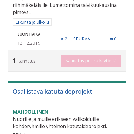
riihimäkeläisille. Lumettomina talvikuukausina
pimeys...
Rajaa tulokset aihepiirin mukaan: Liikunta ja ulkoilu
Liikunta ja ulkoilu
LUONTIAIKA
2
2 SEURAAJAA
SEURAA
0
13.12.2019
HEIJASTIMET KAIKILLE RII
1
Kannatus poissa käytöstä
Kannatus
Osallistava katutaideprojekti
MAHDOLLINEN
Nuorille ja muille erikseen valikoiduille
kohderyhmille yhteinen katutaideprojekti,
jossa...