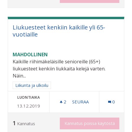
Liukuesteet kenkiin kaikille yli 65-
vuotiaille
MAHDOLLINEN
Kaikille riihimäkeläisille senioreille (65+)
liukuesteet kenkiin liukkaita kelejä varten.
Näin...
Rajaa tulokset aihepiirin mukaan: Liikunta ja ulkoilu
Liikunta ja ulkoilu
LUONTIAIKA
2
2 SEURAAJAA
SEURAA
0
13.12.2019
LIUKUESTEET KENKIIN KAIK
1
Kannatus poissa käytöstä
Kannatus