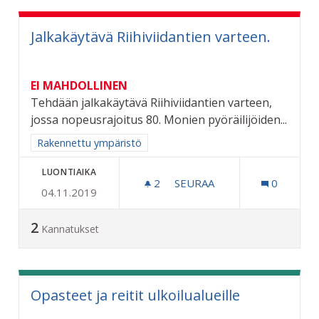
Jalkakäytävä Riihiviidantien varteen.
EI MAHDOLLINEN
Tehdään jalkakäytävä Riihiviidantien varteen,
jossa nopeusrajoitus 80. Monien pyöräilijöiden...
Rajaa tulokset aihepiirin mukaan: Rakennettu ympäristö
Rakennettu ympäristö
LUONTIAIKA
2
2 SEURAAJAA
SEURAA
0
04.11.2019
JALKAKÄYTÄVÄ RIIHIVIIDA
2
Kannatukset
Opasteet ja reitit ulkoilualueille