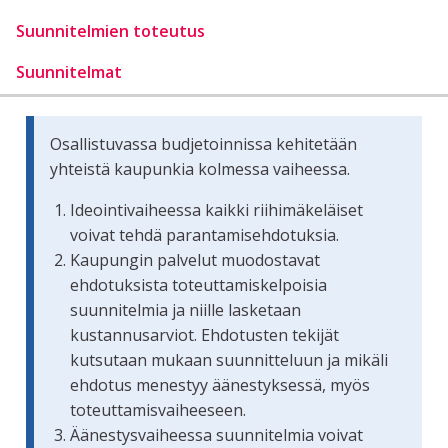
Suunnitelmien toteutus
Suunnitelmat
Osallistuvassa budjetoinnissa kehitetään
yhteistä kaupunkia kolmessa vaiheessa.
Ideointivaiheessa kaikki riihimäkeläiset
voivat tehdä parantamisehdotuksia.
Kaupungin palvelut muodostavat
ehdotuksista toteuttamiskelpoisia
suunnitelmia ja niille lasketaan
kustannusarviot. Ehdotusten tekijät
kutsutaan mukaan suunnitteluun ja mikäli
ehdotus menestyy äänestyksessä, myös
toteuttamisvaiheeseen.
Äänestysvaiheessa suunnitelmia voivat