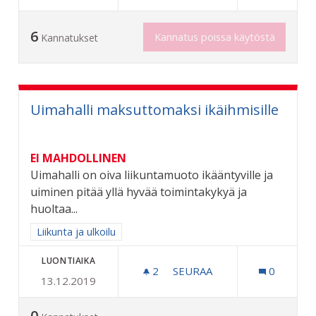
6
Kannatus poissa käytöstä
Kannatukset
Uimahalli maksuttomaksi ikäihmisille
EI MAHDOLLINEN
Uimahalli on oiva liikuntamuoto ikääntyville ja
uiminen pitää yllä hyvää toimintakykyä ja
huoltaa...
Rajaa tulokset aihepiirin mukaan: Liikunta ja ulkoilu
Liikunta ja ulkoilu
LUONTIAIKA
2
2 SEURAAJAA
SEURAA
0
13.12.2019
UIMAHALLI MAKSUTTOMAKS
0