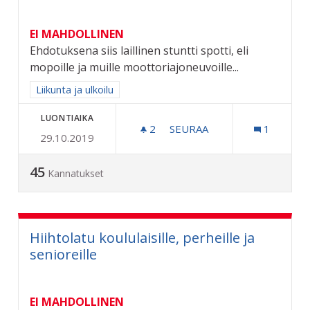
EI MAHDOLLINEN
Ehdotuksena siis laillinen stuntti spotti, eli
mopoille ja muille moottoriajoneuvoille...
Rajaa tulokset aihepiirin mukaan: Liikunta ja ulkoilu
Liikunta ja ulkoilu
LUONTIAIKA
2
2 SEURAAJAA
SEURAA
1
29.10.2019
LAILLINEN KEULIMIS/STU
45
Kannatukset
Hiihtolatu koululaisille, perheille ja
senioreille
EI MAHDOLLINEN