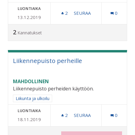
LUONTIAIKA
2
2 SEURAAJAA
SEURAA
0
13.12.2019
UIMAHALLILLE YKSITYISP
2
Kannatukset
Liikennepuisto perheille
MAHDOLLINEN
Liikennepuisto perheiden käyttöön.
Rajaa tulokset aihepiirin mukaan: Liikunta ja ulkoilu
Liikunta ja ulkoilu
LUONTIAIKA
2
2 SEURAAJAA
SEURAA
0
18.11.2019
LIIKENNEPUISTO PERHEIL