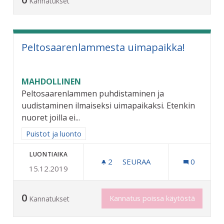
Kannatukset
Peltosaarenlammesta uimapaikka!
MAHDOLLINEN
Peltosaarenlammen puhdistaminen ja
uudistaminen ilmaiseksi uimapaikaksi. Etenkin
nuoret joilla ei...
Rajaa tulokset aihepiirin mukaan: Puistot ja luonto
Puistot ja luonto
LUONTIAIKA
2
2 SEURAAJAA
SEURAA
0
15.12.2019
PELTOSAARENLAMMESTA U
0
Kannatus poissa käytöstä
Kannatukset