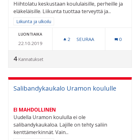
Hiihtolatu keskustaan koululaisille, perheille ja
eläkeläisille. Liikunta tuottaa terveyttä ja...
Rajaa tulokset aihepiirin mukaan: Liikunta ja ulkoilu
Liikunta ja ulkoilu
LUONTIAIKA
2
2 SEURAAJAA
SEURAA
0
22.10.2019
HIIHTOLATU KOULULAISILL
4
Kannatukset
Salibandykaukalo Uramon koululle
EI MAHDOLLINEN
Uudella Uramon koululla ei ole
salibandykaukaloa. Lajille on tehty saliin
kenttämerkinnät. Vain...