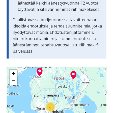
äänestää kaikki äänestysvuonna 12 vuotta
täyttävät ja sitä vanhemmat riihimäkeläiset.
Osallistuvassa budjetoinnissa tavoitteena on
ideoida ehdotuksia ja tehdä suunnitelmia, jotka
hyödyttävät monia. Ehdotusten jättäminen,
niiden kannattaminen ja kommentointi sekä
äänestäminen tapahtuvat osallistu.riihimaki.fi
palvelussa.
Seuraavassa elementissä on kartta, joka esittää tämän siv
+
−
25