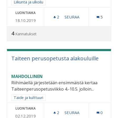
Rajaa tulokset aihepiirin mukaan: Liikunta ja ulkoilu
Liikunta ja ulkoilu
LUONTIAIKA
2
2 SEURAAJAA
SEURAA
5
18.10.2019
SALIBANDYKAUKALO URA
4
Kannatukset
Taiteen perusopetusta alakouluille
MAHDOLLINEN
Riihimäellä järjestetään ensimmäistä kertaa
Taiteenperusopetusviikko 4.-10.5. jolloin...
Rajaa tulokset aihepiirin mukaan: Taide ja kulttuuri
Taide ja kulttuuri
LUONTIAIKA
2
2 SEURAAJAA
SEURAA
0
02.12.2019
TAITEEN PERUSOPETUSTA