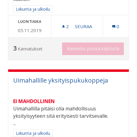
Rajaa tulokset aihepiirin mukaan: Liikunta ja ulkoilu
Liikunta ja ulkoilu
LUONTIAIKA
2
2 SEURAAJAA
SEURAA
0
05.11.2019
KOIRALATU RIIHIMÄELLE
3
Kannatus poissa käytöstä
Kannatukset
Uimahallille yksityispukukoppeja
EI MAHDOLLINEN
Uimahallilla pitäisi olla mahdollisuus
yksityisyyteen sitä erityisesti tarvitsevalle.
...
Rajaa tulokset aihepiirin mukaan: Liikunta ja ulkoilu
Liikunta ja ulkoilu