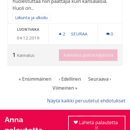
huolestuttaa niin päättäjiä kuin kansalaisia.
Huoli on...
Rajaa tulokset aihepiirin mukaan: Liikunta ja ulkoilu
Liikunta ja ulkoilu
LUONTIAIKA
2
2 SEURAAJAA
SEURAA
0
04.12.2019
RIIHIMÄEN KAUPUNGIN 6
1
Kannatus poissa käytöstä
Kannatus
« Ensimmäinen
‹ Edellinen
Seuraava ›
Viimeinen »
Näytä kaikki peruutetut ehdotukset
Anna
Lähetä palautetta