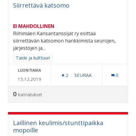
Siirrettävä katsomo
EI MAHDOLLINEN
Riihimäen Kansantanssijat ry esittää
siirrettävän katsomon hankkimista seurojen,
järjestöjen ja...
Rajaa tulokset aihepiirin mukaan: Taide ja kulttuuri
Taide ja kulttuuri
LUONTIAIKA
2
2 SEURAAJAA
SEURAA
0
15.12.2019
SIIRRETTÄVÄ KATSOMO
0
Kannatukset
Laillinen keulimis/stunttipaikka
mopoille