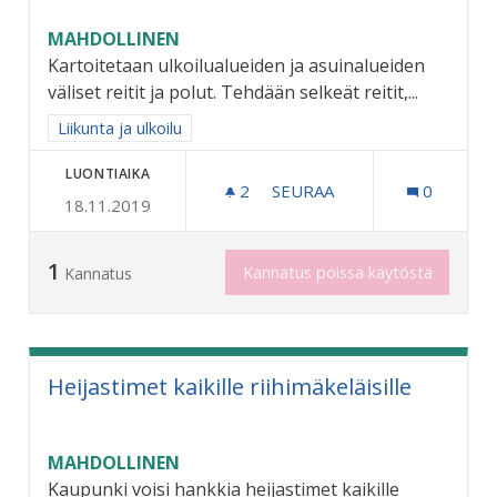
MAHDOLLINEN
Kartoitetaan ulkoilualueiden ja asuinalueiden
väliset reitit ja polut. Tehdään selkeät reitit,...
Rajaa tulokset aihepiirin mukaan: Liikunta ja ulkoilu
Liikunta ja ulkoilu
LUONTIAIKA
2
2 SEURAAJAA
SEURAA
0
18.11.2019
OPASTEET JA REITIT ULKO
1
Kannatus poissa käytöstä
Kannatus
Heijastimet kaikille riihimäkeläisille
MAHDOLLINEN
Kaupunki voisi hankkia heijastimet kaikille