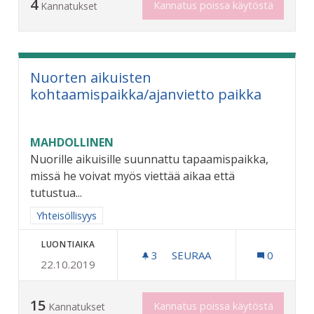
4
Kannatus poissa käytöstä
Kannatukset
Nuorten aikuisten
kohtaamispaikka/ajanvietto paikka
MAHDOLLINEN
Nuorille aikuisille suunnattu tapaamispaikka,
missä he voivat myös viettää aikaa että
tutustua...
Rajaa tulokset aihepiirin mukaan: Yhteisöllisyys
Yhteisöllisyys
LUONTIAIKA
3
3 SEURAAJAA
SEURAA
0
22.10.2019
NUORTEN AIKUISTEN KOHT
15
Kannatus poissa käytöstä
Kannatukset