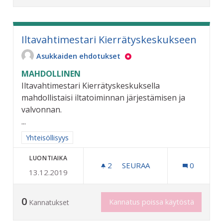
Iltavahtimestari Kierrätyskeskukseen
Asukkaiden ehdotukset
MAHDOLLINEN
Iltavahtimestari Kierrätyskeskuksella
mahdollistaisi iltatoiminnan järjestämisen ja
valvonnan.
...
Rajaa tulokset aihepiirin mukaan: Yhteisöllisyys
Yhteisöllisyys
LUONTIAIKA
2
2 SEURAAJAA
SEURAA
0
13.12.2019
ILTAVAHTIMESTARI KIERR
0
Kannatus poissa käytöstä
Kannatukset