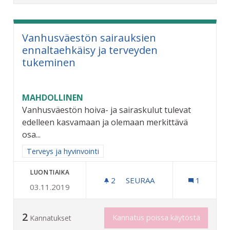
Vanhusväestön sairauksien
ennaltaehkäisy ja terveyden
tukeminen
MAHDOLLINEN
Vanhusväestön hoiva- ja sairaskulut tulevat
edelleen kasvamaan ja olemaan merkittävä
osa...
Rajaa tulokset aihepiirin mukaan: Terveys ja hyvinvointi
Terveys ja hyvinvointi
LUONTIAIKA
2
2 SEURAAJAA
SEURAA
1
03.11.2019
VANHUSVÄESTÖN SAIRAUK
2
Kannatus poissa käytöstä
Kannatukset