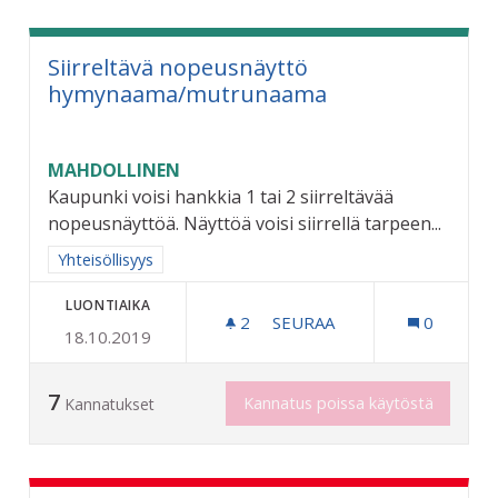
Siirreltävä nopeusnäyttö
hymynaama/mutrunaama
MAHDOLLINEN
Kaupunki voisi hankkia 1 tai 2 siirreltävää
nopeusnäyttöä. Näyttöä voisi siirrellä tarpeen...
Rajaa tulokset aihepiirin mukaan: Yhteisöllisyys
Yhteisöllisyys
LUONTIAIKA
2
2 SEURAAJAA
SEURAA
0
18.10.2019
SIIRRELTÄVÄ NOPEUSNÄ
7
Kannatus poissa käytöstä
Kannatukset