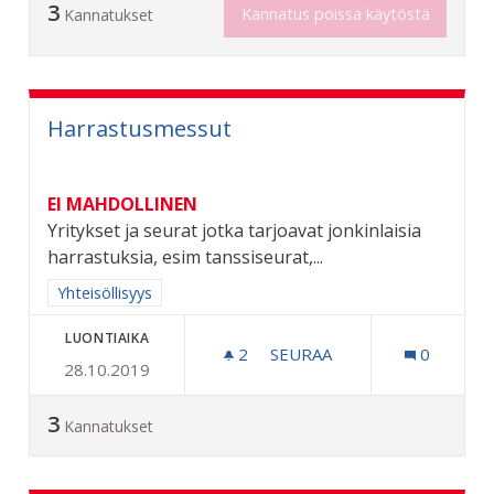
3
Kannatus poissa käytöstä
Kannatukset
Harrastusmessut
EI MAHDOLLINEN
Yritykset ja seurat jotka tarjoavat jonkinlaisia
harrastuksia, esim tanssiseurat,...
Rajaa tulokset aihepiirin mukaan: Yhteisöllisyys
Yhteisöllisyys
LUONTIAIKA
2
2 SEURAAJAA
SEURAA
0
28.10.2019
HARRASTUSMESSUT
3
Kannatukset