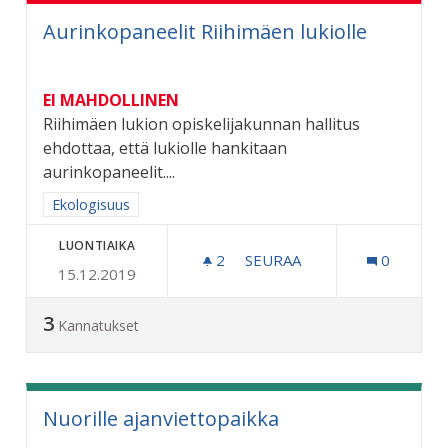
Aurinkopaneelit Riihimäen lukiolle
EI MAHDOLLINEN
Riihimäen lukion opiskelijakunnan hallitus
ehdottaa, että lukiolle hankitaan
aurinkopaneelit....
Rajaa tulokset aihepiirin mukaan: Ekologisuus
Ekologisuus
LUONTIAIKA
2
2 SEURAAJAA
SEURAA
0
15.12.2019
AURINKOPANEELIT RIIHIM
3
Kannatukset
Nuorille ajanviettopaikka