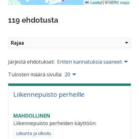
Leaflet
|
©
HERE maps
119 ehdotusta
Rajaa
Järjestä ehdotukset:
Eniten kannatuksia saaneet
Tulosten määrä sivulla:
20
Liikennepuisto perheille
MAHDOLLINEN
Liikennepuisto perheiden käyttöön.
Rajaa tulokset aihepiirin mukaan: Liikunta ja ulkoilu
Liikunta ja ulkoilu