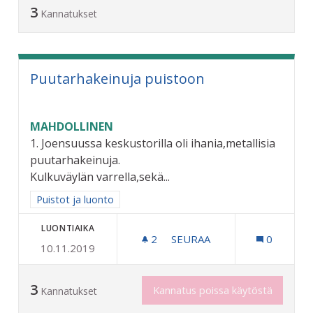
3
Kannatukset
Puutarhakeinuja puistoon
MAHDOLLINEN
1. Joensuussa keskustorilla oli ihania,metallisia
puutarhakeinuja.
Kulkuväylän varrella,sekä...
Rajaa tulokset aihepiirin mukaan: Puistot ja luonto
Puistot ja luonto
LUONTIAIKA
2
2 SEURAAJAA
SEURAA
0
10.11.2019
PUUTARHAKEINUJA PUIST
3
Kannatus poissa käytöstä
Kannatukset