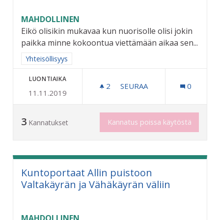
MAHDOLLINEN
Eikö olisikin mukavaa kun nuorisolle olisi jokin
paikka minne kokoontua viettämään aikaa sen...
Rajaa tulokset aihepiirin mukaan: Yhteisöllisyys
Yhteisöllisyys
LUONTIAIKA
2
2 SEURAAJAA
SEURAA
0
11.11.2019
NUORILLE AJANVIETTOPAI
3
Kannatus poissa käytöstä
Kannatukset
Kuntoportaat Allin puistoon
Valtakäyrän ja Vähäkäyrän väliin
MAHDOLLINEN