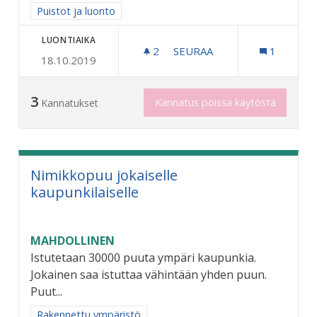
Rajaa tulokset aihepiirin mukaan: Puistot ja luonto
Puistot ja luonto
LUONTIAIKA
2
2 SEURAAJAA
SEURAA
1
18.10.2019
PUSIKOITTEN RAIVAAMINE
3
Kannatus poissa käytöstä
Kannatukset
Nimikkopuu jokaiselle
kaupunkilaiselle
MAHDOLLINEN
Istutetaan 30000 puuta ympäri kaupunkia.
Jokainen saa istuttaa vähintään yhden puun.
Puut...
Rajaa tulokset aihepiirin mukaan: Rakennettu ympäristö
Rakennettu ympäristö