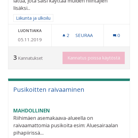
latua, jota saisi käyttää muiden hiihtäjien
lisäksi...
Rajaa tulokset aihepiirin mukaan: Liikunta ja ulkoilu
Liikunta ja ulkoilu
LUONTIAIKA
2
2 SEURAAJAA
SEURAA
0
05.11.2019
KOIRALATU RIIHIMÄELLE
3
Kannatus poissa käytöstä
Kannatukset
Pusikoitten raivaaminen
MAHDOLLINEN
Riihimäen asemakaava-alueella on
raivaamattomia pusikoita esim: Aluesairaalan
pihapiirissä....