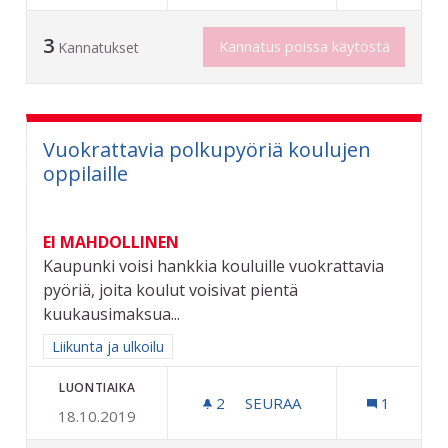
3
Kannatus poissa käytöstä
Kannatukset
Vuokrattavia polkupyöriä koulujen
oppilaille
EI MAHDOLLINEN
Kaupunki voisi hankkia kouluille vuokrattavia
pyöriä, joita koulut voisivat pientä
kuukausimaksua...
Rajaa tulokset aihepiirin mukaan: Liikunta ja ulkoilu
Liikunta ja ulkoilu
LUONTIAIKA
2
2 SEURAAJAA
SEURAA
1
18.10.2019
VUOKRATTAVIA POLKUPYÖR