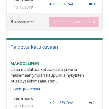
LUONTIAIKA
2
2 SEURAAJAA
SEURAA
0
13.12.2019
KONSERTTEJA JA TAPAHTU
3
Kannatus poissa käytöstä
Kannatukset
Taidetta katukuvaan
MAHDOLLINEN
Lisää maalattua katutaidetta ja väriä
maisemaan ympäri kaupunkia nykyisten
bussipysäkkimaalausten...
Rajaa tulokset aihepiirin mukaan: Taide ja kulttuuri
Taide ja kulttuuri
LUONTIAIKA
2
2 SEURAAJAA
SEURAA
1
20.11.2019
TAIDETTA KATUKUVAAN