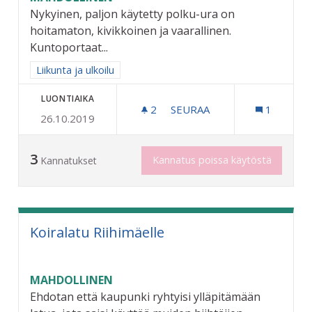
Nykyinen, paljon käytetty polku-ura on
hoitamaton, kivikkoinen ja vaarallinen.
Kuntoportaat...
Rajaa tulokset aihepiirin mukaan: Liikunta ja ulkoilu
Liikunta ja ulkoilu
LUONTIAIKA
2
2 SEURAAJAA
SEURAA
1
26.10.2019
KUNTOPORTAAT ALLIN PUI
3
Kannatus poissa käytöstä
Kannatukset
Koiralatu Riihimäelle
MAHDOLLINEN
Ehdotan että kaupunki ryhtyisi ylläpitämään