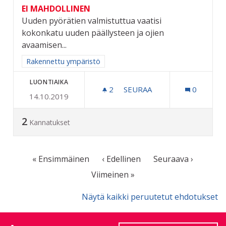
EI MAHDOLLINEN
Uuden pyörätien valmistuttua vaatisi
kokonkatu uuden päällysteen ja ojien
avaamisen...
Rajaa tulokset aihepiirin mukaan: Rakennettu ympäristö
Rakennettu ympäristö
LUONTIAIKA
2
2 SEURAAJAA
SEURAA
0
14.10.2019
KOKONKADUN KUNNOSTU
2
Kannatukset
« Ensimmäinen
‹ Edellinen
Seuraava ›
Viimeinen »
Näytä kaikki peruutetut ehdotukset