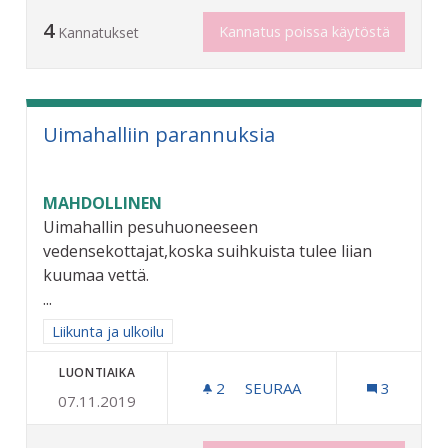
4
Kannatus poissa käytöstä
Kannatukset
Uimahalliin parannuksia
MAHDOLLINEN
Uimahallin pesuhuoneeseen
vedensekottajat,koska suihkuista tulee liian
kuumaa vettä.
...
Rajaa tulokset aihepiirin mukaan: Liikunta ja ulkoilu
Liikunta ja ulkoilu
LUONTIAIKA
2
2 SEURAAJAA
SEURAA
3
07.11.2019
UIMAHALLIIN PARANNUKSI