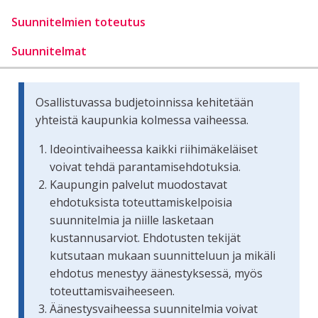
Suunnitelmien toteutus
Suunnitelmat
Osallistuvassa budjetoinnissa kehitetään
yhteistä kaupunkia kolmessa vaiheessa.
Ideointivaiheessa kaikki riihimäkeläiset
voivat tehdä parantamisehdotuksia.
Kaupungin palvelut muodostavat
ehdotuksista toteuttamiskelpoisia
suunnitelmia ja niille lasketaan
kustannusarviot. Ehdotusten tekijät
kutsutaan mukaan suunnitteluun ja mikäli
ehdotus menestyy äänestyksessä, myös
toteuttamisvaiheeseen.
Äänestysvaiheessa suunnitelmia voivat