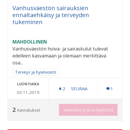
Vanhusväestön sairauksien
ennaltaehkäisy ja terveyden
tukeminen
MAHDOLLINEN
Vanhusväestön hoiva- ja sairaskulut tulevat
edelleen kasvamaan ja olemaan merkittävä
osa...
Rajaa tulokset aihepiirin mukaan: Terveys ja hyvinvointi
Terveys ja hyvinvointi
LUONTIAIKA
2
2 SEURAAJAA
SEURAA
1
03.11.2019
VANHUSVÄESTÖN SAIRAUK
2
Kannatus poissa käytöstä
Kannatukset