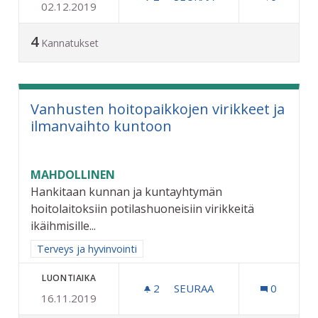
02.12.2019
MATONPESUPAIKKA PELT
4
Kannatukset
Vanhusten hoitopaikkojen virikkeet ja
ilmanvaihto kuntoon
MAHDOLLINEN
Hankitaan kunnan ja kuntayhtymän
hoitolaitoksiin potilashuoneisiin virikkeitä
ikäihmisille...
Rajaa tulokset aihepiirin mukaan: Terveys ja hyvinvointi
Terveys ja hyvinvointi
LUONTIAIKA
2
2 SEURAAJAA
SEURAA
0
16.11.2019
VANHUSTEN HOITOPAIKKO