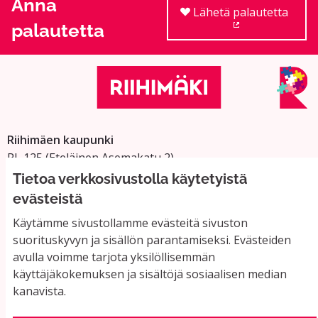
Anna
Lähetä palautetta
palautetta
(Ulkoinen linkki
Riihimäen kaupunki
PL 125 (Eteläinen Asemakatu 2)
11101 Riihimäki
Tietoa verkkosivustolla käytetyistä
Vaihde: 019 758 4000
evästeistä
Sähköpostiosoitteet:
Käytämme sivustollamme evästeitä sivuston
etunimi.sukunimi@riihimaki.fi
suorituskyvyn ja sisällön parantamiseksi. Evästeiden
avulla voimme tarjota yksilöllisemmän
käyttäjäkokemuksen ja sisältöjä sosiaalisen median
Yhteystiedot ja usein kysyttyä
kanavista.
Käyttöehdot
Tietosuojaseloste