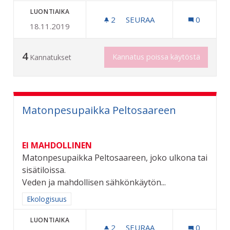
LUONTIAIKA
2
2 SEURAAJAA
SEURAA
0
18.11.2019
LIIKENNEPUISTO PERHEIL
4
Kannatus poissa käytöstä
Kannatukset
Matonpesupaikka Peltosaareen
EI MAHDOLLINEN
Matonpesupaikka Peltosaareen, joko ulkona tai
sisätiloissa.
Veden ja mahdollisen sähkönkäytön...
Rajaa tulokset aihepiirin mukaan: Ekologisuus
Ekologisuus
LUONTIAIKA
2
2 SEURAAJAA
SEURAA
0