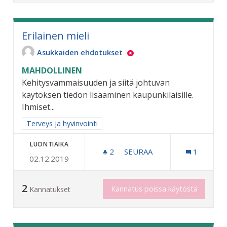
Erilainen mieli
Asukkaiden ehdotukset
MAHDOLLINEN
Kehitysvammaisuuden ja siitä johtuvan
käytöksen tiedon lisääminen kaupunkilaisille.
Ihmiset...
Rajaa tulokset aihepiirin mukaan: Terveys ja hyvinvointi
Terveys ja hyvinvointi
LUONTIAIKA
2
2 SEURAAJAA
SEURAA
1
02.12.2019
ERILAINEN MIELI
2
Kannatus poissa käytöstä
Kannatukset