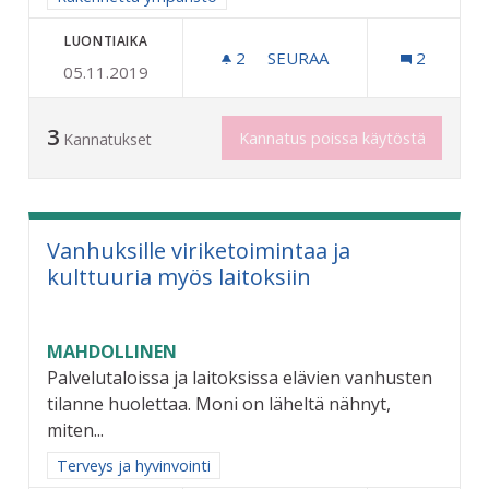
LUONTIAIKA
2
2 SEURAAJAA
SEURAA
2
05.11.2019
NIMIKKOPUU JOKAISELLE 
3
Kannatus poissa käytöstä
Kannatukset
Vanhuksille viriketoimintaa ja
kulttuuria myös laitoksiin
MAHDOLLINEN
Palvelutaloissa ja laitoksissa elävien vanhusten
tilanne huolettaa. Moni on läheltä nähnyt,
miten...
Rajaa tulokset aihepiirin mukaan: Terveys ja hyvinvointi
Terveys ja hyvinvointi