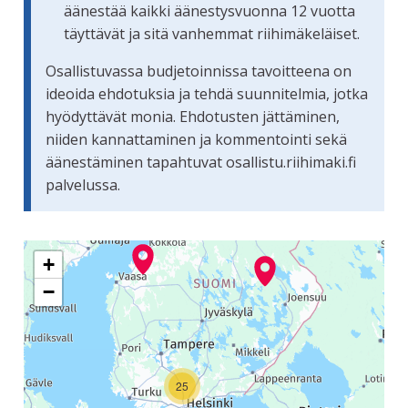
äänestää kaikki äänestysvuonna 12 vuotta
täyttävät ja sitä vanhemmat riihimäkeläiset.
Osallistuvassa budjetoinnissa tavoitteena on
ideoida ehdotuksia ja tehdä suunnitelmia, jotka
hyödyttävät monia. Ehdotusten jättäminen,
niiden kannattaminen ja kommentointi sekä
äänestäminen tapahtuvat osallistu.riihimaki.fi
palvelussa.
Seuraavassa elementissä on kartta, joka esittää tämän siv
+
−
25