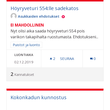
Höyryveturi 554:lle sadekatos
Asukkaiden ehdotukset
EI MAHDOLLINEN
Nyt olisi aika saada höyryveturi 554 pois
varikon takapihalta ruostumasta. Ehdotukseni...
Rajaa tulokset aihepiirin mukaan: Puistot ja luonto
Puistot ja luonto
LUONTIAIKA
2
2 SEURAAJAA
SEURAA
0
02.12.2019
HÖYRYVETURI 554:LLE SA
2
Kannatukset
Kokonkadun kunnostus