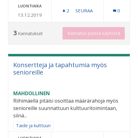
LUONTIAIKA
2
2 SEURAAJAA
SEURAA
0
13.12.2019
VANHUKSILLE VIRIKETOIMI
3
Kannatus poissa käytöstä
Kannatukset
Konsertteja ja tapahtumia myös
senioreille
MAHDOLLINEN
Riihimäellä pitäisi osoittaa määrärahoja myös
senioreille suunnattuun kulttuuritoimintaan,
siinä...
Rajaa tulokset aihepiirin mukaan: Taide ja kulttuuri
Taide ja kulttuuri