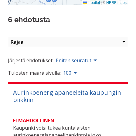
Leaflet
|
©
HERE maps
6 ehdotusta
Rajaa
Järjestä ehdotukset:
Eniten seuratut
Tulosten määrä sivulla:
100
Aurinkoenergiapaneeleita kaupungin
piikkiin
EI MAHDOLLINEN
Kaupunki voisi tukea kuntalaisten
aurinkoenergiapaneelihankintoja joko