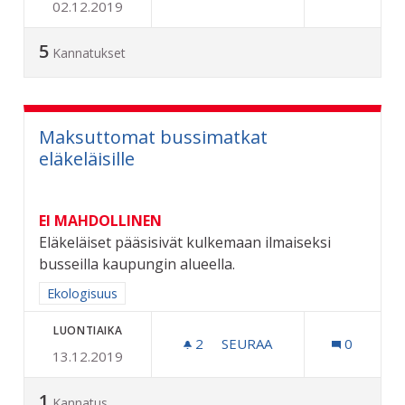
02.12.2019
VAIHDETTAVA ROSKALAVA
5
Kannatukset
Maksuttomat bussimatkat
eläkeläisille
EI MAHDOLLINEN
Eläkeläiset pääsisivät kulkemaan ilmaiseksi
busseilla kaupungin alueella.
Rajaa tulokset aihepiirin mukaan: Ekologisuus
Ekologisuus
LUONTIAIKA
2
2 SEURAAJAA
SEURAA
0
13.12.2019
MAKSUTTOMAT BUSSIMATK
1
Kannatus