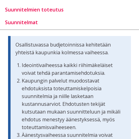
Suunnitelmien toteutus
Suunnitelmat
Osallistuvassa budjetoinnissa kehitetään
yhteistä kaupunkia kolmessa vaiheessa.
Ideointivaiheessa kaikki riihimäkeläiset
voivat tehdä parantamisehdotuksia.
Kaupungin palvelut muodostavat
ehdotuksista toteuttamiskelpoisia
suunnitelmia ja niille lasketaan
kustannusarviot. Ehdotusten tekijät
kutsutaan mukaan suunnitteluun ja mikäli
ehdotus menestyy äänestyksessä, myös
toteuttamisvaiheeseen.
Äänestysvaiheessa suunnitelmia voivat