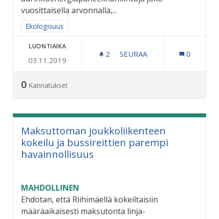
vuosittaisella arvonnalla,...
Rajaa tulokset aihepiirin mukaan: Ekologisuus
Ekologisuus
LUONTIAIKA
2
2 SEURAAJAA
SEURAA
0
03.11.2019
AURINKOENERGIAPANEELEI
0
Kannatukset
Maksuttoman joukkoliikenteen
kokeilu ja bussireittien parempi
havainnollisuus
MAHDOLLINEN
Ehdotan, että Riihimäellä kokeiltaisiin
määräaikaisesti maksutonta linja-