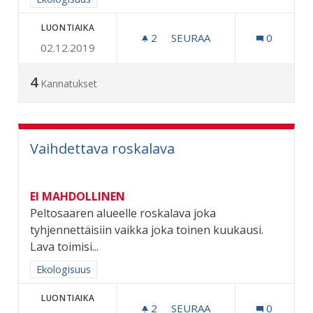
LUONTIAIKA
2
2 SEURAAJAA
SEURAA
0
02.12.2019
MATONPESUPAIKKA PELT
4
Kannatukset
Vaihdettava roskalava
EI MAHDOLLINEN
Peltosaaren alueelle roskalava joka
tyhjennettäisiin vaikka joka toinen kuukausi.
Lava toimisi...
Rajaa tulokset aihepiirin mukaan: Ekologisuus
Ekologisuus
LUONTIAIKA
2
2 SEURAAJAA
SEURAA
0