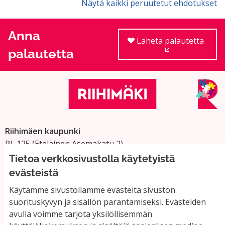
Näytä kaikki peruutetut ehdotukset
Anna
Lähetä palautetta
palautetta
(Ulkoinen linkki
Riihimäen kaupunki
PL 125 (Eteläinen Asemakatu 2)
11101 Riihimäki
Tietoa verkkosivustolla käytetyistä
Vaihde: 019 758 4000
evästeistä
Sähköpostiosoitteet:
Käytämme sivustollamme evästeitä sivuston
etunimi.sukunimi@riihimaki.fi
suorituskyvyn ja sisällön parantamiseksi. Evästeiden
avulla voimme tarjota yksilöllisemmän