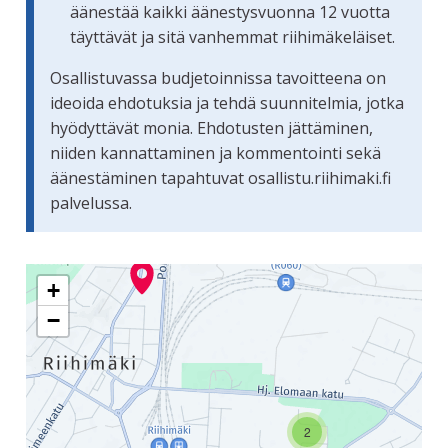
äänestää kaikki äänestysvuonna 12 vuotta
täyttävät ja sitä vanhemmat riihimäkeläiset.
Osallistuvassa budjetoinnissa tavoitteena on
ideoida ehdotuksia ja tehdä suunnitelmia, jotka
hyödyttävät monia. Ehdotusten jättäminen,
niiden kannattaminen ja kommentointi sekä
äänestäminen tapahtuvat osallistu.riihimaki.fi
palvelussa.
Seuraavassa elementissä on kartta, joka esittää tämän siv
+
−
2