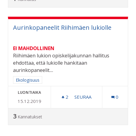
Aurinkopaneelit Riihimäen lukiolle
EI MAHDOLLINEN
Riihimäen lukion opiskelijakunnan hallitus
ehdottaa, että lukiolle hankitaan
aurinkopaneelit....
Rajaa tulokset aihepiirin mukaan: Ekologisuus
Ekologisuus
LUONTIAIKA
2
2 SEURAAJAA
SEURAA
0
15.12.2019
AURINKOPANEELIT RIIHIM
3
Kannatukset