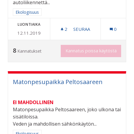
autoliikennettä...
Rajaa tulokset aihepiirin mukaan: Ekologisuus
Ekologisuus
LUONTIAIKA
2
2 SEURAAJAA
SEURAA
0
12.11.2019
MAKSUTTOMAN JOUKKOLIIK
8
Kannatus poissa käytöstä
Kannatukset
Matonpesupaikka Peltosaareen
EI MAHDOLLINEN
Matonpesupaikka Peltosaareen, joko ulkona tai
sisätiloissa.
Veden ja mahdollisen sähkönkäytön...
Rajaa tulokset aihepiirin mukaan: Ekologisuus
Ekologisuus