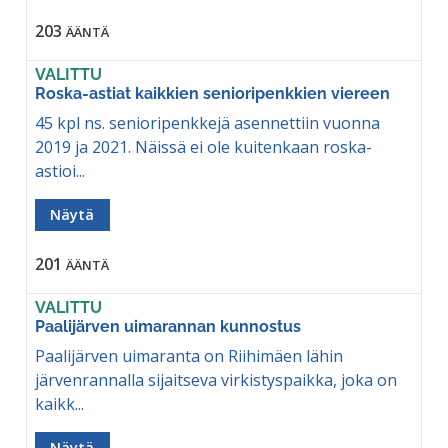
203
ÄÄNTÄ
VALITTU
Roska-astiat kaikkien senioripenkkien viereen
45 kpl ns. senioripenkkejä asennettiin vuonna
2019 ja 2021. Näissä ei ole kuitenkaan roska-
astioi...
Näytä
201
ÄÄNTÄ
VALITTU
Paalijärven uimarannan kunnostus
Paalijärven uimaranta on Riihimäen lähin
järvenrannalla sijaitseva virkistyspaikka, joka on
kaikk...
Näytä