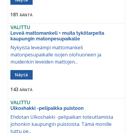
181
ÄÄNTÄ
VALITTU
Leveä mattomankeli + muita tykötarpeita
kaupungin matonpesupaikalle
Nykyistä leveämpi mattomankeli
matonpesupaikalle isojen olohuoneen ja
muidenkin leveiden mattojen...
Näytä
143
ÄÄNTÄ
VALITTU
Ulkoshakki -pelipaikka puistoon
Ehdotan Ulkoshakki -pelipaikan toteuttamista
johonkin kaupungin puistoista. Tämä monille
tuttu pe...