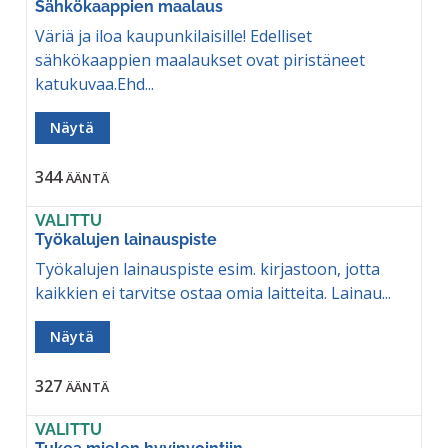
Sähkökaappien maalaus
Väriä ja iloa kaupunkilaisille! Edelliset
sähkökaappien maalaukset ovat piristäneet
katukuvaa.Ehd...
Näytä
344
ÄÄNTÄ
VALITTU
Työkalujen lainauspiste
Työkalujen lainauspiste esim. kirjastoon, jotta
kaikkien ei tarvitse ostaa omia laitteita. Lainau...
Näytä
327
ÄÄNTÄ
VALITTU