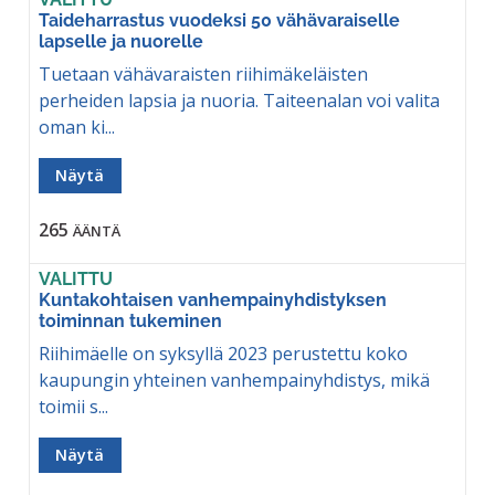
Taideharrastus vuodeksi 50 vähävaraiselle
lapselle ja nuorelle
Tuetaan vähävaraisten riihimäkeläisten
perheiden lapsia ja nuoria. Taiteenalan voi valita
oman ki...
Näytä
265
ÄÄNTÄ
VALITTU
Kuntakohtaisen vanhempainyhdistyksen
toiminnan tukeminen
Riihimäelle on syksyllä 2023 perustettu koko
kaupungin yhteinen vanhempainyhdistys, mikä
toimii s...
Näytä