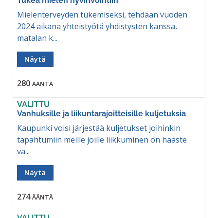
Tukea mielen hyvinvointiin
Mielenterveyden tukemiseksi, tehdään vuoden
2024 aikana yhteistyötä yhdistysten kanssa,
matalan k...
Näytä
280
ÄÄNTÄ
VALITTU
Vanhuksille ja liikuntarajoitteisille kuljetuksia
Kaupunki voisi järjestää kuljetukset joihinkin
tapahtumiin meille joille liikkuminen on haaste
va...
Näytä
274
ÄÄNTÄ
VALITTU